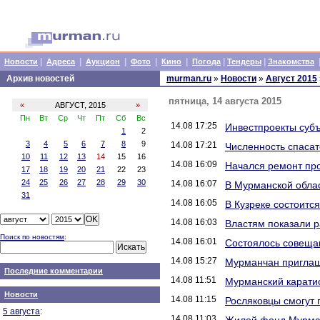
|
|
|
|
|
|
|
Новости
Адреса
Аукцион
Фото
Кино
Погода
Тендеры
Знакомства
Архив новостей
murman.ru
»
Новости
»
Август 2015
пятница, 14 августа 2015
«
АВГУСТ, 2015
»
Пн
Вт
Ср
Чт
Пт
Сб
Вс
14.08 17:25
Инвестпроекты субъ
1
2
3
4
5
6
7
8
9
14.08 17:21
Численность спасат
10
11
12
13
14
15
16
14.08 16:09
Начался ремонт пр
17
18
19
20
21
22
23
24
25
26
27
28
29
30
14.08 16:07
В Мурманской облас
31
14.08 16:05
В Кузреке состоитс
14.08 16:03
Властям показали 
Поиск по новостям
:
14.08 16:01
Состоялось совеща
14.08 15:27
Мурманчан приглаш
Последние комментарии
14.08 11:51
Мурманский каратис
Новости
14.08 11:15
Росляковцы смогут 
5 августа
:
14.08 11:03