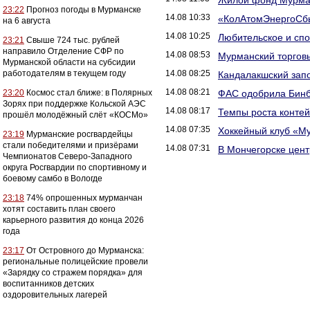
Жилой фонд Мурман
23:22
Прогноз погоды в Мурманске
14.08 10:33
«КолАтомЭнергоСбыт
на 6 августа
14.08 10:25
Любительское и спо
23:21
Свыше 724 тыс. рублей
направило Отделение СФР по
14.08 08:53
Мурманский торговы
Мурманской области на субсидии
работодателям в текущем году
14.08 08:25
Кандалакшский зап
14.08 08:21
23:20
Космос стал ближе: в Полярных
ФАС одобрила Бинб
Зорях при поддержке Кольской АЭС
14.08 08:17
Темпы роста конте
прошёл молодёжный слёт «КОСМо»
14.08 07:35
Хоккейный клуб «Му
23:19
Мурманские росгвардейцы
стали победителями и призёрами
14.08 07:31
В Мончегорске цен
Чемпионатов Северо-Западного
округа Росгвардии по спортивному и
боевому самбо в Вологде
23:18
74% опрошенных мурманчан
хотят составить план своего
карьерного развития до конца 2026
года
23:17
От Островного до Мурманска:
региональные полицейские провели
«Зарядку со стражем порядка» для
воспитанников детских
оздоровительных лагерей