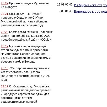
23:22
Прогноз погоды в Мурманске
12.08 06:45
Из Мурманска старт
на 6 августа
12.08 06:41
Баренцево море под
23:21
Свыше 724 тыс. рублей
направило Отделение СФР по
Мурманской области на субсидии
работодателям в текущем году
23:20
Космос стал ближе: в Полярных
Зорях при поддержке Кольской АЭС
прошёл молодёжный слёт «КОСМо»
23:19
Мурманские росгвардейцы
стали победителями и призёрами
Чемпионатов Северо-Западного
округа Росгвардии по спортивному и
боевому самбо в Вологде
23:18
74% опрошенных мурманчан
хотят составить план своего
карьерного развития до конца 2026
года
23:17
От Островного до Мурманска:
региональные полицейские провели
«Зарядку со стражем порядка» для
воспитанников детских
оздоровительных лагерей