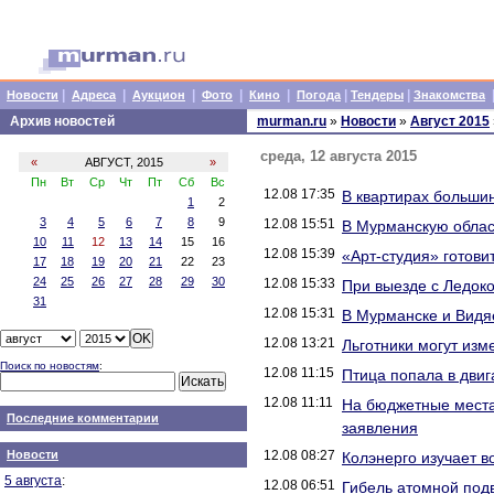
|
|
|
|
|
|
|
Новости
Адреса
Аукцион
Фото
Кино
Погода
Тендеры
Знакомства
Архив новостей
murman.ru
»
Новости
»
Август 2015
среда, 12 августа 2015
«
АВГУСТ, 2015
»
Пн
Вт
Ср
Чт
Пт
Сб
Вс
12.08 17:35
В квартирах больши
1
2
3
4
5
6
7
8
9
12.08 15:51
В Мурманскую област
10
11
12
13
14
15
16
12.08 15:39
«Арт-студия» готови
17
18
19
20
21
22
23
24
25
26
27
28
29
30
12.08 15:33
При выезде с Ледоко
31
12.08 15:31
В Мурманске и Видя
12.08 13:21
Льготники могут изм
Поиск по новостям
:
12.08 11:15
Птица попала в двиг
12.08 11:11
На бюджетные места
Последние комментарии
заявления
Новости
12.08 08:27
Колэнерго изучает 
5 августа
:
12.08 06:51
Гибель атомной под