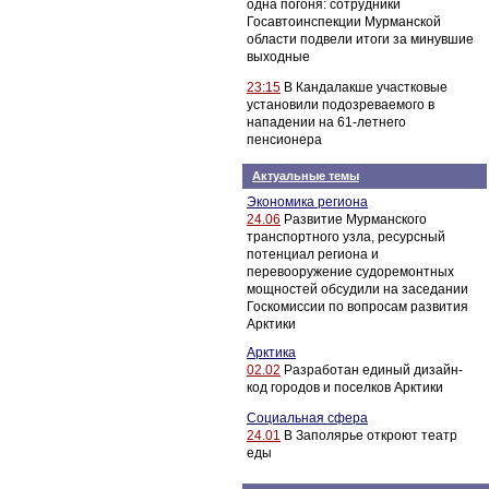
одна погоня: сотрудники
Госавтоинспекции Мурманской
области подвели итоги за минувшие
выходные
23:15
В Кандалакше участковые
установили подозреваемого в
нападении на 61-летнего
пенсионера
Актуальные темы
Экономика региона
24.06
Развитие Мурманского
транспортного узла, ресурсный
потенциал региона и
перевооружение судоремонтных
мощностей обсудили на заседании
Госкомиссии по вопросам развития
Арктики
Арктика
02.02
Разработан единый дизайн-
код городов и поселков Арктики
Социальная сфера
24.01
В Заполярье откроют театр
еды