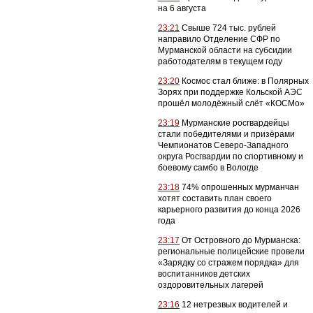
на 6 августа
23:21
Свыше 724 тыс. рублей
направило Отделение СФР по
Мурманской области на субсидии
работодателям в текущем году
23:20
Космос стал ближе: в Полярных
Зорях при поддержке Кольской АЭС
прошёл молодёжный слёт «КОСМо»
23:19
Мурманские росгвардейцы
стали победителями и призёрами
Чемпионатов Северо-Западного
округа Росгвардии по спортивному и
боевому самбо в Вологде
23:18
74% опрошенных мурманчан
хотят составить план своего
карьерного развития до конца 2026
года
23:17
От Островного до Мурманска:
региональные полицейские провели
«Зарядку со стражем порядка» для
воспитанников детских
оздоровительных лагерей
23:16
12 нетрезвых водителей и