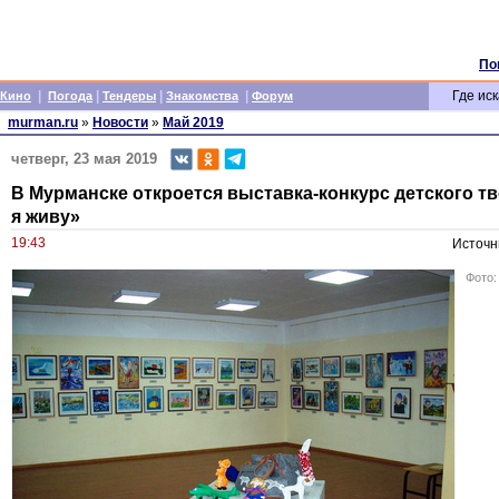
По
|
|
|
|
Где иск
Кино
Погода
Тендеры
Знакомства
Форум
murman.ru
»
Новости
»
Май 2019
четверг, 23 мая 2019
В Мурманске откроется выставка-конкурс детского тв
я живу»
19:43
Источн
Фото