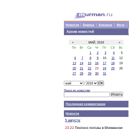
|
|
|
|
Новости
Адреса
Аукцион
Фото
Архив новостей
«
МАЙ, 2019
»
Пн
Вт
Ср
Чт
Пт
Сб
Вс
1
2
3
4
5
6
7
8
9
10
11
12
13
14
15
16
17
18
19
20
21
22
23
24
25
26
27
28
29
30
31
Поиск по новостям
:
Последние комментарии
Новости
5 августа
:
23:22
Прогноз погоды в Мурманске