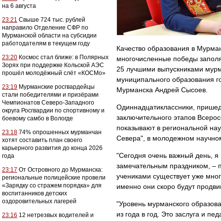
на 6 августа
23:21
Свыше 724 тыс. рублей
направило Отделение СФР по
Мурманской области на субсидии
работодателям в текущем году
Качество образования в Мурман
23:20
Космос стал ближе: в Полярных
многочисленные победы заполяр
Зорях при поддержке Кольской АЭС
25 лучшими выпускниками мурма
прошёл молодёжный слёт «КОСМо»
муниципального образования г
23:19
Мурманские росгвардейцы
Мурманска Андрей Сысоев.
стали победителями и призёрами
Чемпионатов Северо-Западного
Одиннадцатиклассники, пришед
округа Росгвардии по спортивному и
заключительного этапов Всеро
боевому самбо в Вологде
показывают в региональной на
23:18
74% опрошенных мурманчан
Севера", в молодежном научно
хотят составить план своего
карьерного развития до конца 2026
"Сегодня очень важный день, я
года
замечательным праздником, – 
23:17
От Островного до Мурманска:
учениками существует уже много
региональные полицейские провели
«Зарядку со стражем порядка» для
именно они скоро будут продви
воспитанников детских
оздоровительных лагерей
"Уровень мурманского образова
из года в год. Это заслуга и пе
23:16
12 нетрезвых водителей и