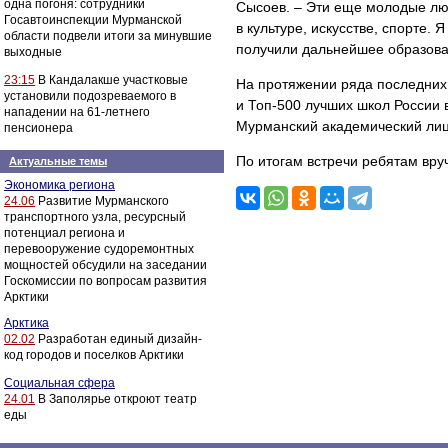
одна погоня: сотрудники
Сысоев. – Эти еще молодые люд
Госавтоинспекции Мурманской
в культуре, искусстве, спорте. 
области подвели итоги за минувшие
получили дальнейшее образован
выходные
23:15
В Кандалакше участковые
На протяжении ряда последних
установили подозреваемого в
и Топ-500 лучших школ России 
нападении на 61-летнего
Мурманский академический лиц
пенсионера
По итогам встречи ребятам вру
Актуальные темы
Экономика региона
24.06
Развитие Мурманского
транспортного узла, ресурсный
потенциал региона и
перевооружение судоремонтных
мощностей обсудили на заседании
Госкомиссии по вопросам развития
Арктики
Арктика
02.02
Разработан единый дизайн-
код городов и поселков Арктики
Социальная сфера
24.01
В Заполярье откроют театр
еды