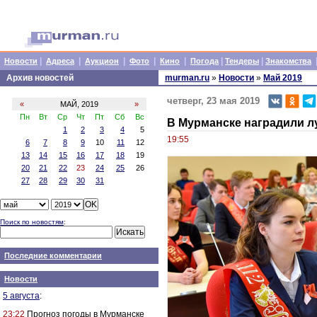
|
|
|
|
|
|
|
Новости
Адреса
Аукцион
Фото
Кино
Погода
Тендеры
Знакомства
Архив новостей
murman.ru
»
Новости
»
Май 2019
четверг, 23 мая 2019
«
МАЙ, 2019
»
Пн
Вт
Ср
Чт
Пт
Сб
Вс
В Мурманске наградили 
1
2
3
4
5
19:55
6
7
8
9
10
11
12
13
14
15
16
17
18
19
20
21
22
23
24
25
26
27
28
29
30
31
Поиск по новостям
:
Последние комментарии
Новости
5 августа
:
23:22
Прогноз погоды в Мурманске