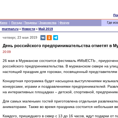
По
|
|
|
|
Где иск
Кино
Погода
Тендеры
Знакомства
Форум
murman.ru
»
Новости
»
Май 2019
четверг, 23 мая 2019
День российского предпринимательства отметят в М
20:09
26 мая в Мурманске состоится фестиваль #МЫЕСТЬ , приурочен
российского предпринимательства. В мурманском сквере на ули
настоящий праздник для горожан, посвященный представителям 
Концертная программа будет насыщена выступлениями музыкаль
конкурсами, играми и поздравлениями предпринимателей. Развле
на интерактивных площадках – детской, спортивной, предпринима
Для самых маленьких гостей приготовлена отдельная развлекате
аниматорами. Также во время праздника состоится небольшая ве
Каждого, пришедшего в сквер с 13 до 16 часов, ждут подарки от 