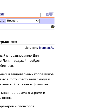
иск
:
ать:
урманске
Источник:
Murman.Ru
ный к празднованию Дня
це Ленинградской пройдет
бизнеса.
ных и танцевальных коллективов,
чься гости фестиваля смогут и
тельской, а также в фотозоне.
льная программа с играми и
логонка.
партнеров и спонсоров