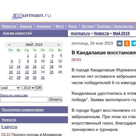
|
|
|
|
|
|
|
Новости
Адреса
Аукцион
Фото
Кино
Погода
Тендеры
Знакомства
Архив новостей
murman.ru
»
Новости
»
Май 2019
пятница, 24 мая 2019
«
МАЙ, 2019
»
Пн
Вт
Ср
Чт
Пт
Сб
Вс
В Кандалакше восстановя
1
2
3
4
5
08:03
6
7
8
9
10
11
12
13
14
15
16
17
18
19
В городе Кандалакше Мурманско
20
21
22
23
24
25
26
многих лет оставался заброшен
27
28
29
30
31
числе победителей 6-го ежегодн
Кандалакша удостоилась в этом
Поиск по новостям
:
победе". Заявка заполярного г
Последние комментарии
В городе будет восстановлен ст
заброшенным. При этом он стане
Новости
искусственный газон, благодар
5 августа
:
тренировок и турниров.
23:22
Прогноз погоды в Мурманске