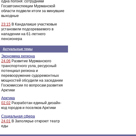
одна погоня: сотрудники
Госавтоинспекции Мурманской
области подвели итоги за минувшие
выходные
23:15
В Кандалакше участковые
установили подозреваемого в
нападении на 61-летнего
пенсионера
Актуальные темы
Экономика региона
24.06
Развитие Мурманского
транспортного узла, ресурсный
потенциал региона и
перевооружение судоремонтных
мощностей обсудили на заседании
Госкомиссии по вопросам развития
Арктики
Арктика
02.02
Разработан единый дизайн-
код городов и поселков Арктики
Социальная сфера
24.01
В Заполярье откроют театр
еды