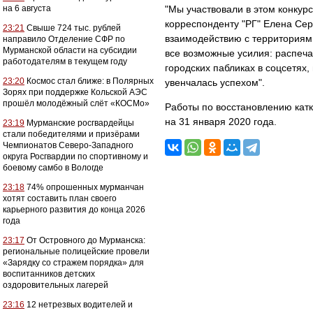
на 6 августа
"Мы участвовали в этом конкурс
корреспонденту "РГ" Елена Сер
23:21
Свыше 724 тыс. рублей
взаимодействию с территориям
направило Отделение СФР по
Мурманской области на субсидии
все возможные усилия: распеч
работодателям в текущем году
городских пабликах в соцсетях,
23:20
Космос стал ближе: в Полярных
увенчалась успехом".
Зорях при поддержке Кольской АЭС
прошёл молодёжный слёт «КОСМо»
Работы по восстановлению катк
на 31 января 2020 года.
23:19
Мурманские росгвардейцы
стали победителями и призёрами
Чемпионатов Северо-Западного
округа Росгвардии по спортивному и
боевому самбо в Вологде
23:18
74% опрошенных мурманчан
хотят составить план своего
карьерного развития до конца 2026
года
23:17
От Островного до Мурманска:
региональные полицейские провели
«Зарядку со стражем порядка» для
воспитанников детских
оздоровительных лагерей
23:16
12 нетрезвых водителей и