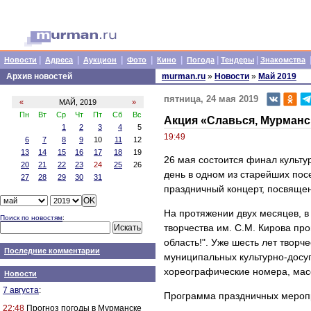
|
|
|
|
|
|
|
Новости
Адреса
Аукцион
Фото
Кино
Погода
Тендеры
Знакомства
Архив новостей
murman.ru
»
Новости
»
Май 2019
пятница, 24 мая 2019
«
МАЙ, 2019
»
Пн
Вт
Ср
Чт
Пт
Сб
Вс
Акция «Славься, Мурманс
1
2
3
4
5
19:49
6
7
8
9
10
11
12
13
14
15
16
17
18
19
26 мая состоится финал культур
20
21
22
23
24
25
26
день в одном из старейших пос
27
28
29
30
31
праздничный концерт, посвяще
На протяжении двух месяцев, в
Поиск по новостям
:
творчества им. С.М. Кирова пр
область!". Уже шесть лет творч
Последние комментарии
муниципальных культурно-досу
хореографические номера, мас
Новости
7 августа
:
Программа праздничных меропр
22:48
Прогноз погоды в Мурманске