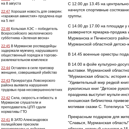
на 8 августа
С 12.00 до 13.45 на центрально
начнутся спортивные состязани
22:47
Хорошая новость для северян:
группы.
«гаражная амнистия» продлена еще
на 5 лет
С 14.00 до 17.00 на площади у 
22:46
Кольская АЭС – победитель
развернется ярмарка-продажа и
Всероссийского экологического
Мурманска и Печенгского район
субботника «Зеленая весна»
Мурманской областной детско-ю
22:45
В Мурманске росгвардейцы
задержали мужчину, нарушавшего
В 14.45 военные оркестры пода
общественный порядок в торгово-
развлекательном комплексе
В 14.00 в фойе культурно-досу
22:44
Оставлен в силе приговор
выставки. Мурманский областно
женщине, совершившей убийство
"Мурманская область: история 
22:43
Прокуратура Ловозерского
"Удивительный мир редкой книг
района выявила нарушения
рукописных книг "Детское руко
трудовых прав несовершеннолетних
праздника выступит мульти-инс
22:42
Сила, скорость и гибкость: в
юношеская библиотека привезет
Мурманске слушатели и
мотивам сказки С. Топелиуса "
преподаватель ЦПП сдали
нормативы ГТО
Прекрасным подарком для жител
22:41
В ЗАТО Александровск
"Славься, Мурманская область
полицейские пресекли
области, который начнется в 15