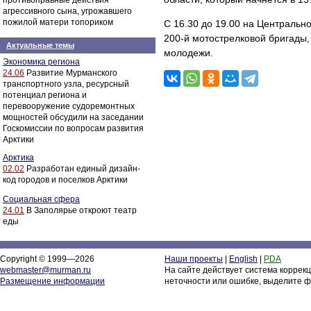
противоправные действия
агрессивного сына, угрожавшего
пожилой матери топориком
С 16.30 до 19.00 на Центральн
200-й мотострелковой бригады,
Актуальные темы
молодежи.
Экономика региона
24.06
Развитие Мурманского
транспортного узла, ресурсный
потенциал региона и
перевооружение судоремонтных
мощностей обсудили на заседании
Госкомиссии по вопросам развития
Арктики
Арктика
02.02
Разработан единый дизайн-
код городов и поселков Арктики
Социальная сфера
24.01
В Заполярье откроют театр
еды
Copyright © 1999—2026
Наши проекты
|
English
|
PDA
webmaster@murman.ru
На сайте действует система коррек
Размещение информации
неточности или ошибке, выделите ф