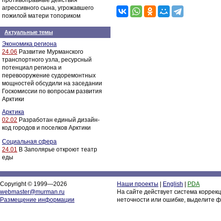
противоправные действия
агрессивного сына, угрожавшего
пожилой матери топориком
Актуальные темы
Экономика региона
24.06
Развитие Мурманского
транспортного узла, ресурсный
потенциал региона и
перевооружение судоремонтных
мощностей обсудили на заседании
Госкомиссии по вопросам развития
Арктики
Арктика
02.02
Разработан единый дизайн-
код городов и поселков Арктики
Социальная сфера
24.01
В Заполярье откроют театр
еды
Copyright © 1999—2026
Наши проекты
|
English
|
PDA
webmaster@murman.ru
На сайте действует система коррек
Размещение информации
неточности или ошибке, выделите ф