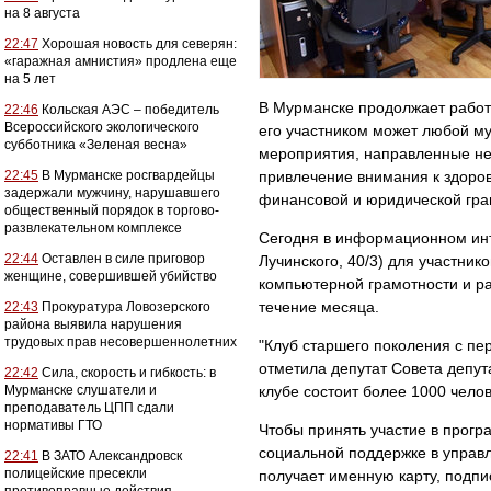
на 8 августа
22:47
Хорошая новость для северян:
«гаражная амнистия» продлена еще
на 5 лет
В Мурманске продолжает работу
22:46
Кольская АЭС – победитель
Всероссийского экологического
его участником может любой му
субботника «Зеленая весна»
мероприятия, направленные не
22:45
В Мурманске росгвардейцы
привлечение внимания к здоров
задержали мужчину, нарушавшего
финансовой и юридической гра
общественный порядок в торгово-
развлекательном комплексе
Сегодня в информационном инт
22:44
Оставлен в силе приговор
Лучинского, 40/3) для участни
женщине, совершившей убийство
компьютерной грамотности и раб
течение месяца.
22:43
Прокуратура Ловозерского
района выявила нарушения
трудовых прав несовершеннолетних
"Клуб старшего поколения с пе
отметила депутат Совета депут
22:42
Сила, скорость и гибкость: в
Мурманске слушатели и
клубе состоит более 1000 челов
преподаватель ЦПП сдали
нормативы ГТО
Чтобы принять участие в прогр
социальной поддержке в управл
22:41
В ЗАТО Александровск
полицейские пресекли
получает именную карту, подп