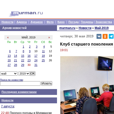
|
|
|
|
|
|
|
Новости
Адреса
Аукцион
Фото
Кино
Погода
Тендеры
Знакомства
Архив новостей
murman.ru
»
Новости
»
Май 2019
четверг, 30 мая 2019
«
МАЙ, 2019
»
Пн
Вт
Ср
Чт
Пт
Сб
Вс
Клуб старшего поколени
1
2
3
4
5
19:01
6
7
8
9
10
11
12
13
14
15
16
17
18
19
20
21
22
23
24
25
26
27
28
29
30
31
Поиск по новостям
:
Последние комментарии
Новости
7 августа
:
22:48
Прогноз погоды в Мурманске