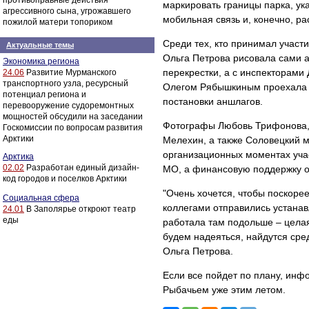
противоправные действия
маркировать границы парка, ука
агрессивного сына, угрожавшего
мобильная связь и, конечно, р
пожилой матери топориком
Среди тех, кто принимал участи
Актуальные темы
Ольга Петрова рисовала сами 
Экономика региона
перекрестки, а с инспекторам
24.06
Развитие Мурманского
транспортного узла, ресурсный
Олегом Рябышкиным проехала п
потенциал региона и
постановки аншлагов.
перевооружение судоремонтных
мощностей обсудили на заседании
Фотографы Любовь Трифонова, 
Госкомиссии по вопросам развития
Арктики
Мелехин, а также Соловецкий 
организационных моментах уча
Арктика
02.02
Разработан единый дизайн-
МО, а финансовую поддержку ок
код городов и поселков Арктики
"Очень хочется, чтобы поскоре
Социальная сфера
коллегами отправились устанав
24.01
В Заполярье откроют театр
еды
работала там подольше – целая
будем надеяться, найдутся сре
Ольга Петрова.
Если все пойдет по плану, ин
Рыбачьем уже этим летом.