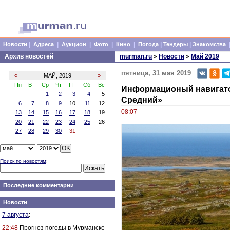
|
|
|
|
|
|
|
Новости
Адреса
Аукцион
Фото
Кино
Погода
Тендеры
Знакомства
Архив новостей
murman.ru
»
Новости
»
Май 2019
пятница, 31 мая 2019
«
МАЙ, 2019
»
Пн
Вт
Ср
Чт
Пт
Сб
Вс
Информационый навигато
1
2
3
4
5
Средний»
6
7
8
9
10
11
12
08:07
13
14
15
16
17
18
19
20
21
22
23
24
25
26
27
28
29
30
31
Поиск по новостям
:
Последние комментарии
Новости
7 августа
:
22:48
Прогноз погоды в Мурманске