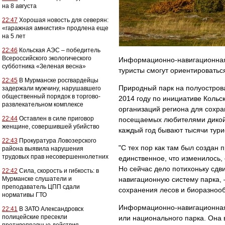
на 8 августа
22:47
Хорошая новость для северян:
«гаражная амнистия» продлена еще
на 5 лет
22:46
Кольская АЭС – победитель
Всероссийского экологического
Информационно-навигационная 
субботника «Зеленая весна»
туристы смогут ориентироватьс
22:45
В Мурманске росгвардейцы
Природный парк на полуостров
задержали мужчину, нарушавшего
общественный порядок в торгово-
2014 году по инициативе Кольс
развлекательном комплексе
организаций региона для сохр
22:44
Оставлен в силе приговор
посещаемых любителями дикой 
женщине, совершившей убийство
каждый год бывают тысячи тури
22:43
Прокуратура Ловозерского
"С тех пор как там был создан
района выявила нарушения
трудовых прав несовершеннолетних
единственное, что изменилось,
Но сейчас дело потихоньку сдв
22:42
Сила, скорость и гибкость: в
Мурманске слушатели и
навигационную систему парка, 
преподаватель ЦПП сдали
сохранения лесов и биоразнооб
нормативы ГТО
Информационно-навигационная
22:41
В ЗАТО Александровск
полицейские пресекли
или национального парка. Она