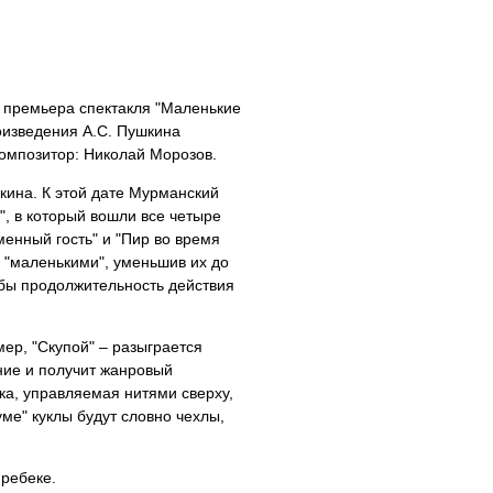
я премьера спектакля "Маленькие
оизведения А.С. Пушкина
Композитор: Николай Морозов.
кина. К этой дате Мурманский
", в который вошли все четыре
менный гость" и "Пир во время
 "маленькими", уменьшив их до
тобы продолжительность действия
ер, "Скупой" – разыграется
ние и получит жанровый
ка, управляемая нитями сверху,
ме" куклы будут словно чехлы,
 ребеке.