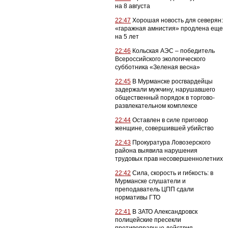
на 8 августа
22:47
Хорошая новость для северян:
«гаражная амнистия» продлена еще
на 5 лет
22:46
Кольская АЭС – победитель
Всероссийского экологического
субботника «Зеленая весна»
22:45
В Мурманске росгвардейцы
задержали мужчину, нарушавшего
общественный порядок в торгово-
развлекательном комплексе
22:44
Оставлен в силе приговор
женщине, совершившей убийство
22:43
Прокуратура Ловозерского
района выявила нарушения
трудовых прав несовершеннолетних
22:42
Сила, скорость и гибкость: в
Мурманске слушатели и
преподаватель ЦПП сдали
нормативы ГТО
22:41
В ЗАТО Александровск
полицейские пресекли