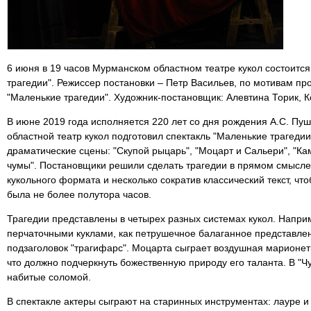
6 июня в 19 часов Мурманском областном театре кукол состоитс
трагедии". Режиссер постановки – Петр Васильев, по мотивам пр
"Маленькие трагедии". Художник-постановщик: Алевтина Торик, 
В июне 2019 года исполняется 220 лет со дня рождения А.С. Пуш
областной театр кукол подготовил спектакль "Маленькие трагедии
драматические сцены: "Скупой рыцарь", "Моцарт и Сальери", "Ка
чумы". Постановщики решили сделать трагедии в прямом смысле
кукольного формата и несколько сократив классический текст, ч
была не более полутора часов.
Трагедии представлены в четырех разных системах кукол. Наприм
перчаточными куклами, как петрушечное балаганное представле
подзаголовок "трагифарс". Моцарта сыграет воздушная марионет
что должно подчеркнуть божественную природу его таланта. В "Чу
набитые соломой.
В спектакле актеры сыграют на старинных инструментах: лауре и