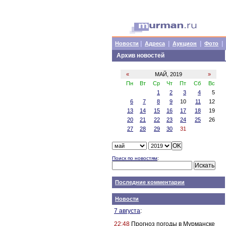
|
|
|
|
Новости
Адреса
Аукцион
Фото
Архив новостей
«
МАЙ, 2019
»
Пн
Вт
Ср
Чт
Пт
Сб
Вс
1
2
3
4
5
6
7
8
9
10
11
12
13
14
15
16
17
18
19
20
21
22
23
24
25
26
27
28
29
30
31
Поиск по новостям
:
Последние комментарии
Новости
7 августа
:
22:48
Прогноз погоды в Мурманске