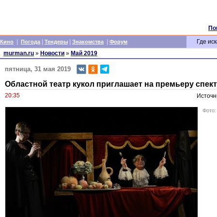
По
|
|
|
|
Где иск
Кино
Погода
Тендеры
Знакомства
Форум
murman.ru
»
Новости
»
Май 2019
пятница, 31 мая 2019
Областной театр кукол приглашает на премьеру спек
20:35
Источн
Фото