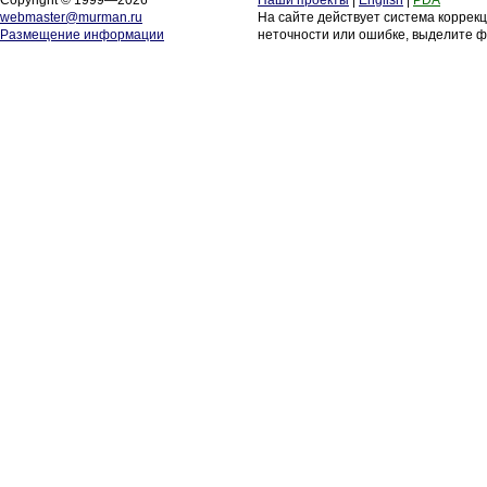
Copyright © 1999—2026
Наши проекты
|
English
|
PDA
webmaster@murman.ru
На сайте действует система коррек
Размещение информации
неточности или ошибке, выделите ф