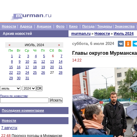
|
|
|
|
|
|
|
Новости
Адреса
Аукцион
Фото
Кино
Погода
Тендеры
Знакомства
Архив новостей
murman.ru
»
Новости
»
Июль 2024
суббота, 6 июля 2024
«
ИЮЛЬ, 2024
»
Пн
Вт
Ср
Чт
Пт
Сб
Вс
Главы округов Мурманска
1
2
3
4
5
6
7
14:22
8
9
10
11
12
13
14
15
16
17
18
19
20
21
22
23
24
25
26
27
28
29
30
31
Поиск по новостям
:
Последние комментарии
Новости
7 августа
:
22:48
Прогноз погоды в Мурманске