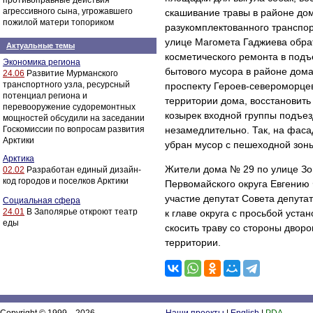
противоправные действия
агрессивного сына, угрожавшего
скашивание травы в районе до
пожилой матери топориком
разукомплектованного транспо
улице Магомета Гаджиева обрат
Актуальные темы
косметического ремонта в подъ
Экономика региона
бытового мусора в районе дома
24.06
Развитие Мурманского
транспортного узла, ресурсный
проспекту Героев-североморце
потенциал региона и
территории дома, восстановить
перевооружение судоремонтных
козырек входной группы подъе
мощностей обсудили на заседании
Госкомиссии по вопросам развития
незамедлительно. Так, на фас
Арктики
убран мусор с пешеходной зон
Арктика
Жители дома № 29 по улице Зо
02.02
Разработан единый дизайн-
код городов и поселков Арктики
Первомайского округа Евгению 
участие депутат Совета депут
Социальная сфера
24.01
В Заполярье откроют театр
к главе округа с просьбой уст
еды
скосить траву со стороны двор
территории.