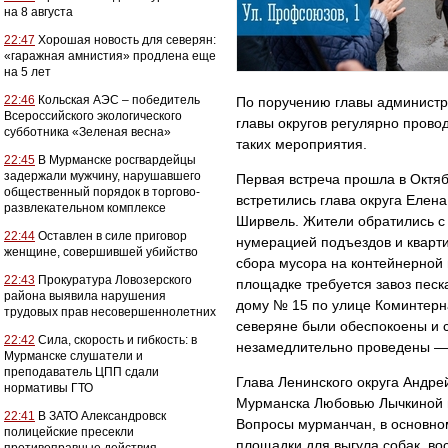
на 8 августа
22:47
Хорошая новость для северян:
«гаражная амнистия» продлена еще
на 5 лет
22:46
Кольская АЭС – победитель
По поручению главы администр
Всероссийского экологического
главы округов регулярно прово
субботника «Зеленая весна»
таких мероприятия.
22:45
В Мурманске росгвардейцы
задержали мужчину, нарушавшего
Первая встреча прошла в Октя
общественный порядок в торгово-
встретились глава округа Еле
развлекательном комплексе
Ширвель. Жители обратились с 
22:44
Оставлен в силе приговор
нумерацией подъездов и кварти
женщине, совершившей убийство
сбора мусора на контейнерной 
22:43
Прокуратура Ловозерского
площадке требуется завоз песка
района выявила нарушения
дому № 15 по улице Коминтерна
трудовых прав несовершеннолетних
северяне были обеспокоены и 
22:42
Сила, скорость и гибкость: в
незамедлительно проведены —
Мурманске слушатели и
преподаватель ЦПП сдали
Глава Ленинского округа Андре
нормативы ГТО
Мурманска Любовью Лычкиной 
22:41
В ЗАТО Александровск
Вопросы мурманчан, в основном
полицейские пресекли
площадки для выгула собак, во