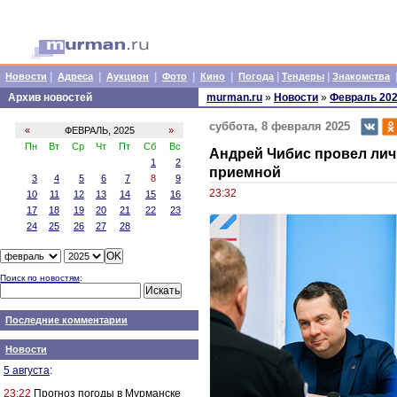
|
|
|
|
|
|
|
Новости
Адреса
Аукцион
Фото
Кино
Погода
Тендеры
Знакомства
Архив новостей
murman.ru
»
Новости
»
Февраль 20
суббота, 8 февраля 2025
«
ФЕВРАЛЬ, 2025
»
Пн
Вт
Ср
Чт
Пт
Сб
Вс
Андрей Чибис провел лич
1
2
приемной
3
4
5
6
7
8
9
23:32
10
11
12
13
14
15
16
17
18
19
20
21
22
23
24
25
26
27
28
Поиск по новостям
:
Последние комментарии
Новости
5 августа
:
23:22
Прогноз погоды в Мурманске