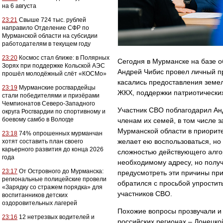
на 6 августа
23:21
Свыше 724 тыс. рублей
направило Отделение СФР по
Мурманской области на субсидии
работодателям в текущем году
23:20
Космос стал ближе: в Полярных
Сегодня в Мурманске на базе 
Зорях при поддержке Кольской АЭС
Андрей Чибис провел личный пр
прошёл молодёжный слёт «КОСМо»
касались предоставления земел
23:19
Мурманские росгвардейцы
ЖКХ, поддержки патриотических
стали победителями и призёрами
Чемпионатов Северо-Западного
Участник СВО поблагодарил Ан
округа Росгвардии по спортивному и
боевому самбо в Вологде
членам их семей, в том числе 
Мурманской области в приорите
23:18
74% опрошенных мурманчан
желает ею воспользоваться, но
хотят составить план своего
карьерного развития до конца 2026
сложностью действующего алгор
года
необходимому адресу, но полу
23:17
От Островного до Мурманска:
предусмотреть эти причины при
региональные полицейские провели
обратился с просьбой упростит
«Зарядку со стражем порядка» для
участников СВО.
воспитанников детских
оздоровительных лагерей
Похожие вопросы прозвучали и 
23:16
12 нетрезвых водителей и
российских регионах – Донецко