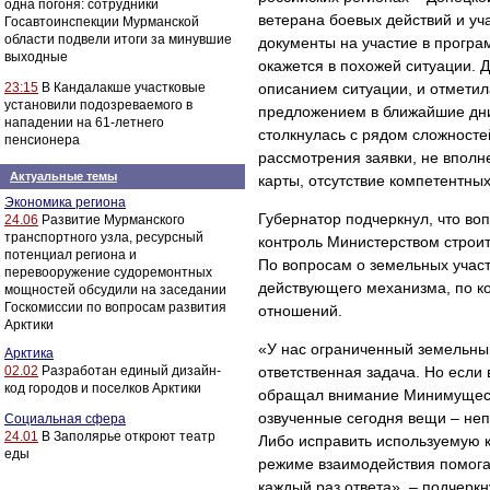
одна погоня: сотрудники
ветерана боевых действий и уч
Госавтоинспекции Мурманской
области подвели итоги за минувшие
документы на участие в програм
выходные
окажется в похожей ситуации. Д
23:15
В Кандалакше участковые
описанием ситуации, и отметил
установили подозреваемого в
предложением в ближайшие дни 
нападении на 61-летнего
столкнулась с рядом сложносте
пенсионера
рассмотрения заявки, не вполн
Актуальные темы
карты, отсутствие компетентных
Экономика региона
Губернатор подчеркнул, что воп
24.06
Развитие Мурманского
транспортного узла, ресурсный
контроль Министерством строит
потенциал региона и
По вопросам о земельных участ
перевооружение судоремонтных
действующего механизма, по к
мощностей обсудили на заседании
Госкомиссии по вопросам развития
отношений.
Арктики
«У нас ограниченный земельный
Арктика
02.02
Разработан единый дизайн-
ответственная задача. Но если
код городов и поселков Арктики
обращал внимание Минимущест
озвученные сегодня вещи – не
Социальная сфера
24.01
В Заполярье откроют театр
Либо исправить используемую к
еды
режиме взаимодействия помогал
каждый раз ответа», – подчерк