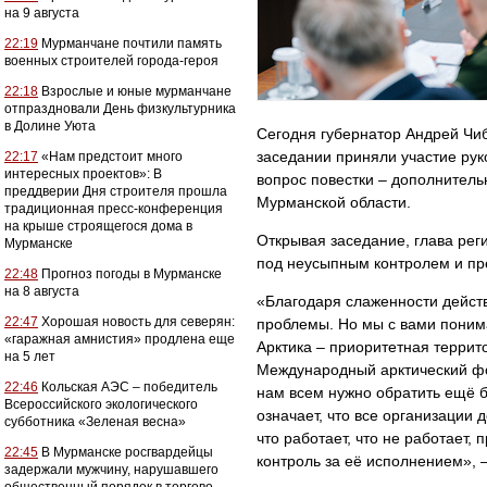
на 9 августа
22:19
Мурманчане почтили память
военных строителей города-героя
22:18
Взрослые и юные мурманчане
отпраздновали День физкультурника
в Долине Уюта
Сегодня губернатор Андрей Чи
заседании приняли участие ру
22:17
«Нам предстоит много
интересных проектов»: В
вопрос повестки – дополнител
преддверии Дня строителя прошла
Мурманской области.
традиционная пресс-конференция
на крыше строящегося дома в
Открывая заседание, глава ре
Мурманске
под неусыпным контролем и пр
22:48
Прогноз погоды в Мурманске
на 8 августа
«Благодаря слаженности дейст
22:47
Хорошая новость для северян:
проблемы. Но мы с вами понима
«гаражная амнистия» продлена еще
Арктика – приоритетная террит
на 5 лет
Международный арктический фо
22:46
Кольская АЭС – победитель
нам всем нужно обратить ещё 
Всероссийского экологического
означает, что все организации
субботника «Зеленая весна»
что работает, что не работает,
22:45
В Мурманске росгвардейцы
контроль за её исполнением», 
задержали мужчину, нарушавшего