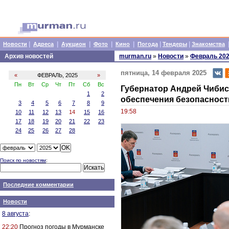
|
|
|
|
|
|
|
Новости
Адреса
Аукцион
Фото
Кино
Погода
Тендеры
Знакомства
Архив новостей
murman.ru
»
Новости
»
Февраль 20
пятница, 14 февраля 2025
«
ФЕВРАЛЬ, 2025
»
Пн
Вт
Ср
Чт
Пт
Сб
Вс
Губернатор Андрей Чибис
1
2
обеспечения безопасност
3
4
5
6
7
8
9
19:58
10
11
12
13
14
15
16
17
18
19
20
21
22
23
24
25
26
27
28
Поиск по новостям
:
Последние комментарии
Новости
8 августа
:
22:20
Прогноз погоды в Мурманске