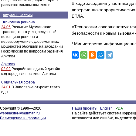
общественный порядок в торгово-
В ходе заседания участники д
развлекательном комплексе
диверсионно-террористических 
Актуальные темы
БПЛА.
Экономика региона
«Технологии совершенствуются,
24.06
Развитие Мурманского
транспортного узла, ресурсный
безопасности к новым вызовам»
потенциал региона и
перевооружение судоремонтных
/ Министерство информационно
мощностей обсудили на заседании
Госкомиссии по вопросам развития
Арктики
Арктика
02.02
Разработан единый дизайн-
код городов и поселков Арктики
Социальная сфера
24.01
В Заполярье откроют театр
еды
Copyright © 1999—2026
Наши проекты
|
English
|
PDA
webmaster@murman.ru
На сайте действует система коррек
Размещение информации
неточности или ошибке, выделите ф