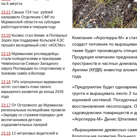
на 6 августа
23:21
Свыше 724 тыс. рублей
направило Отделение СФР по
Мурманской области на субсидии
работодателям в текущем году
23:20
Космос стал ближе: в Полярных
Компания «Агротерра-М» в ста
Зорях при поддержке Кольской АЭС
создаст питомник по выращива
прошёл молодёжный слёт «КОСМо»
также будет производить специ
23:19
Мурманские росгвардейцы
Продукция компании предназна
стали победителями и призёрами
пространств и частных домовла
Чемпионатов Северо-Западного
округа Росгвардии по спортивному и
Арктики (КРДВ) инвестор вложи
боевому самбо в Вологде
года.
23:18
74% опрошенных мурманчан
«Предприятие будет одновремен
хотят составить план своего
карьерного развития до конца 2026
грунта и выращивать около 3 ты
года
корневой системой. Посадочный
23:17
От Островного до Мурманска:
восстановления лесопосадок. 
региональные полицейские провели
садоводческих товариществ и 
«Зарядку со стражем порядка» для
«Агротерра-М» Денис Шпиливо
воспитанников детских
оздоровительных лагерей
«Выращивание древесных сажен
23:16
12 нетрезвых водителей и
Корпорация развития Дальнего