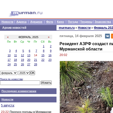
|
|
|
|
|
|
|
Новости
Адреса
Аукцион
Фото
Кино
Погода
Тендеры
Знакомства
Архив новостей
murman.ru
»
Новости
»
Февраль 20
пятница, 14 февраля 2025
«
ФЕВРАЛЬ, 2025
»
Пн
Вт
Ср
Чт
Пт
Сб
Вс
Резидент АЗРФ создаст 
1
2
Мурманской области
3
4
5
6
7
8
9
20:02
10
11
12
13
14
15
16
17
18
19
20
21
22
23
24
25
26
27
28
Поиск по новостям
:
Последние комментарии
Новости
5 августа
:
23:22
Прогноз погоды в Мурманске