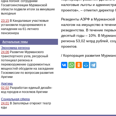
одна погоня: сотрудники
налоговые льготы и администр
Госавтоинспекции Мурманской
области подвели итоги за минувшие
проектов», – отметил директор
выходные
Резиденты АЗРФ в Мурманской о
23:15
В Кандалакше участковые
налогом на имущество в течение
установили подозреваемого в
нападении на 61-летнего
резидентства. В течение первых
пенсионера
десятый годы – 10%. В Мурманс
региона 53,02 млрд рублей, со
Актуальные темы
проектов.
Экономика региона
24.06
Развитие Мурманского
/ Корпорация развития Мурманс
транспортного узла, ресурсный
потенциал региона и
перевооружение судоремонтных
мощностей обсудили на заседании
Госкомиссии по вопросам развития
Арктики
Арктика
02.02
Разработан единый дизайн-
код городов и поселков Арктики
Социальная сфера
24.01
В Заполярье откроют театр
еды