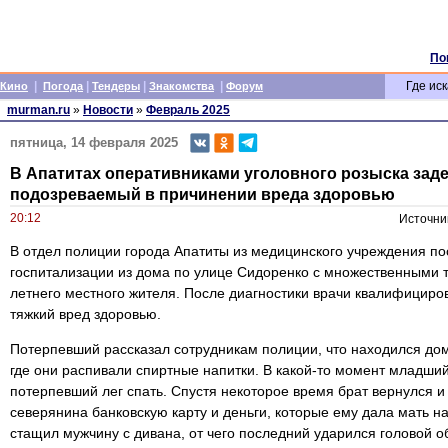
По
|
|
|
|
Где иск
Кино
Погода
Тендеры
Знакомства
Форум
murman.ru
»
Новости
»
Февраль 2025
пятница, 14 февраля 2025
В Апатитах оперативниками уголовного розыска зад
подозреваемый в причинении вреда здоровью
20:12
Источни
В отдел полиции города Апатиты из медицинского учреждения п
госпитализации из дома по улице Сидоренко с множественными
летнего местного жителя. После диагностики врачи квалифициро
тяжкий вред здоровью.
Потерпевший рассказал сотрудникам полиции, что находился дом
где они распивали спиртные напитки. В какой-то момент младший
потерпевший лег спать. Спустя некоторое время брат вернулся и 
северянина банковскую карту и деньги, которые ему дала мать н
стащил мужчину с дивана, от чего последний ударился головой об