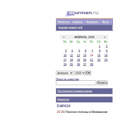
|
|
|
|
Новости
Адреса
Аукцион
Фото
Архив новостей
«
ФЕВРАЛЬ, 2025
»
Пн
Вт
Ср
Чт
Пт
Сб
Вс
1
2
3
4
5
6
7
8
9
10
11
12
13
14
15
16
17
18
19
20
21
22
23
24
25
26
27
28
Поиск по новостям
:
Последние комментарии
Новости
8 августа
:
22:20
Прогноз погоды в Мурманске