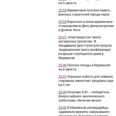
на 9 августа
22:19
Мурманчане почтили память
военных строителей города-героя
22:18
Взрослые и юные мурманчане
отпраздновали День физкультурника
в Долине Уюта
22:17
«Нам предстоит много
интересных проектов»: В
преддверии Дня строителя прошла
традиционная пресс-конференция
на крыше строящегося дома в
Мурманске
22:48
Прогноз погоды в Мурманске
на 8 августа
22:47
Хорошая новость для северян:
«гаражная амнистия» продлена еще
на 5 лет
22:46
Кольская АЭС – победитель
Всероссийского экологического
субботника «Зеленая весна»
22:45
В Мурманске росгвардейцы
задержали мужчину, нарушавшего