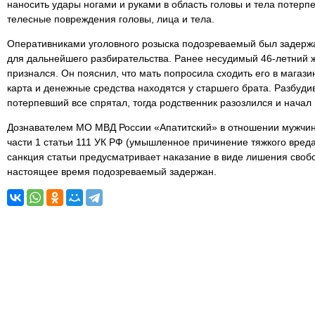
наносить удары ногами и руками в область головы и тела потерп
телесные повреждения головы, лица и тела.
Оперативниками уголовного розыска подозреваемый был задержа
для дальнейшего разбирательства. Ранее несудимый 46-летний 
признался. Он пояснил, что мать попросила сходить его в магазин
карта и денежные средства находятся у старшего брата. Разбудив
потерпевший все спрятал, тогда родственник разозлился и начал
Дознавателем МО МВД России «Апатитский» в отношении мужчин
части 1 статьи 111 УК РФ (умышленное причинение тяжкого вред
санкция статьи предусматривает наказание в виде лишения свобо
настоящее время подозреваемый задержан.