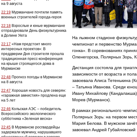
на 9 августа
22:19
Мурманчане почтили память
военных строителей города-героя
22:18
Взрослые и юные мурманчане
отпраздновали День физкультурника
в Долине Уюта
На лыжном стадионе физкульту
чемпионат и первенство Мурман
22:17
«Нам предстоит много
интересных проектов»: В
гонка». В соревнованиях приня
преддверии Дня строителя прошла
Оленегорска, Полярных Зорь, К
традиционная пресс-конференция
на крыше строящегося дома в
Дистанция состояла для триатл
Мурманске
зависимости от возраста и пола
22:48
Прогноз погоды в Мурманске
завоевала Алиса Тетенькина (К
на 8 августа
– Татьяна Иванова. Среди юно
22:47
Хорошая новость для северян:
Ивану Михайлову (Кандалакша),
«гаражная амнистия» продлена еще
Морев (Мурманск).
на 5 лет
22:46
Кольская АЭС – победитель
В рамках регионального чемпи
Всероссийского экологического
Полярных Зорь: на первом мест
субботника «Зеленая весна»
Мария Белова. В мужском зачё
22:45
В Мурманске росгвардейцы
завоевал Андрей Губайловский 
задержали мужчину, нарушавшего