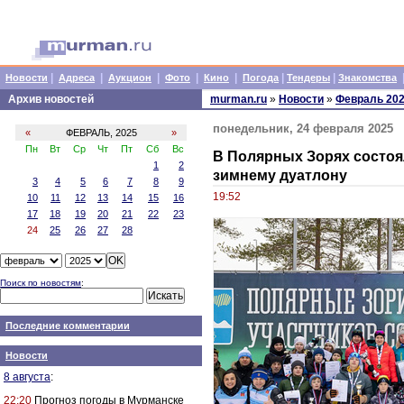
|
|
|
|
|
|
|
Новости
Адреса
Аукцион
Фото
Кино
Погода
Тендеры
Знакомства
Архив новостей
murman.ru
»
Новости
»
Февраль 20
понедельник, 24 февраля 2025
«
ФЕВРАЛЬ, 2025
»
Пн
Вт
Ср
Чт
Пт
Сб
Вс
В Полярных Зорях состоя
1
2
зимнему дуатлону
3
4
5
6
7
8
9
19:52
10
11
12
13
14
15
16
17
18
19
20
21
22
23
24
25
26
27
28
Поиск по новостям
:
Последние комментарии
Новости
8 августа
:
22:20
Прогноз погоды в Мурманске