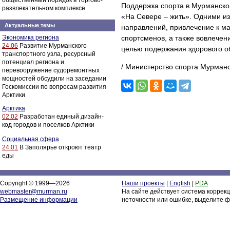
общественный порядок в торгово-
Поддержка спорта в Мурманской
развлекательном комплексе
«На Севере – жить». Одними из
Актуальные темы
направлений, привлечение к ма
Экономика региона
спортсменов, а также вовлечени
24.06
Развитие Мурманского
целью подержания здорового о
транспортного узла, ресурсный
потенциал региона и
/ Министерство спорта Мурманс
перевооружение судоремонтных
мощностей обсудили на заседании
Госкомиссии по вопросам развития
Арктики
Арктика
02.02
Разработан единый дизайн-
код городов и поселков Арктики
Социальная сфера
24.01
В Заполярье откроют театр
еды
Copyright © 1999—2026
Наши проекты
|
English
|
PDA
webmaster@murman.ru
На сайте действует система коррек
Размещение информации
неточности или ошибке, выделите ф