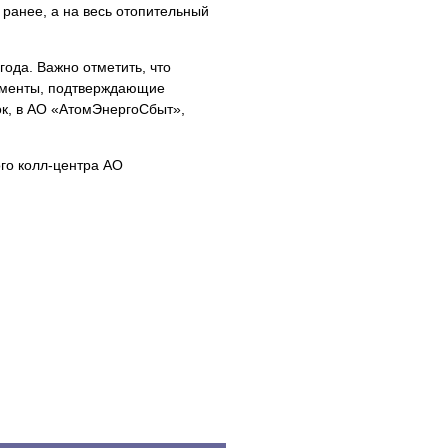
 ранее, а на весь отопительный
ода. Важно отметить, что
кументы, подтверждающие
ок, в АО «АтомЭнергоСбыт»,
го колл-центра АО