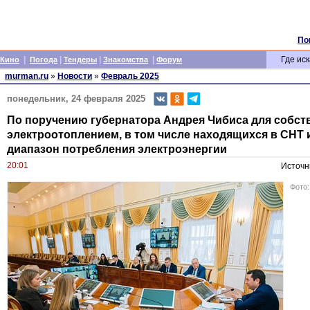
По
|
|
|
|
Где иск
Кино
Погода
Тендеры
Знакомства
Форум
murman.ru
»
Новости
»
Февраль 2025
понедельник, 24 февраля 2025
По поручению губернатора Андрея Чибиса для собст
электроотоплением, в том числе находящихся в СНТ и
диапазон потребления электроэнергии
20:01
Источн
Фото