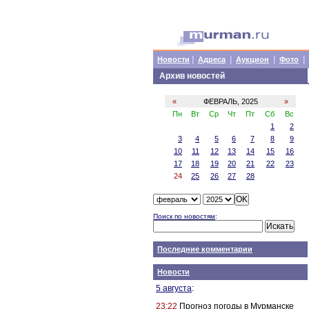
|
|
|
|
Новости
Адреса
Аукцион
Фото
Архив новостей
«
ФЕВРАЛЬ, 2025
»
Пн
Вт
Ср
Чт
Пт
Сб
Вс
1
2
3
4
5
6
7
8
9
10
11
12
13
14
15
16
17
18
19
20
21
22
23
24
25
26
27
28
Поиск по новостям
:
Последние комментарии
Новости
5 августа
:
23:22
Прогноз погоды в Мурманске