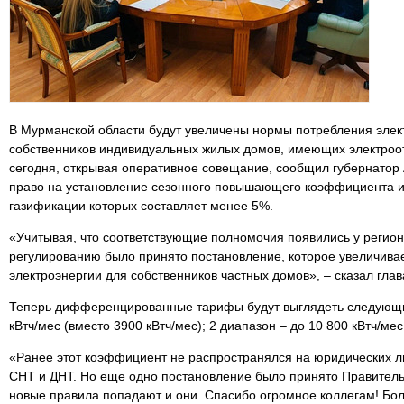
В Мурманской области будут увеличены нормы потребления элек
собственников индивидуальных жилых домов, имеющих электроот
сегодня, открывая оперативное совещание, сообщил губернатор 
право на установление сезонного повышающего коэффициента и
газификации которых составляет менее 5%.
«Учитывая, что соответствующие полномочия появились у регио
регулированию было принято постановление, которое увеличива
электроэнергии для собственников частных домов», – сказал глав
Теперь дифференцированные тарифы будут выглядеть следующим
кВтч/мес (вместо 3900 кВтч/мес); 2 диапазон – до 10 800 кВтч/мес
«Ранее этот коэффициент не распространялся на юридических ли
СНТ и ДНТ. Но еще одно постановление было принято Правитель
новые правила попадают и они. Спасибо огромное коллегам! Бо