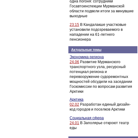
одна погоня: сотрудники
Госавтоинспекции Мурманской
области подвели итоги за минувшие
выходные
23:15
В Кандалакше участковые
установили подозреваемого в
нападении на 61-летнего
пенсионера
Актуальные темы
Экономика региона
24.06
Развитие Мурманского
транспортного узла, ресурсный
потенциал региона и
перевооружение судоремонтных
мощностей обсудили на заседании
Госкомиссии по вопросам развития
Арктики
Арктика
02.02
Разработан единый дизайн-
код городов и поселков Арктики
Социальная сфера
24.01
В Заполярье откроют театр
еды