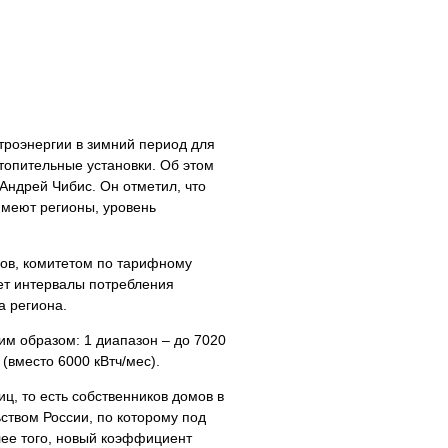
троэнергии в зимний период для
опительные установки. Об этом
Андрей Чибис. Он отметил, что
меют регионы, уровень
нов, комитетом по тарифному
ет интервалы потребления
а региона.
 образом: 1 диапазон – до 7020
 (вместо 6000 кВтч/мес).
ц, то есть собственников домов в
ством России, по которому под
лее того, новый коэффициент