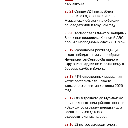
на 6 августа
23:21
Свыше 724 тыс. рублей
направило Отделение СФР по
Мурманской области на субсидии
работодателям в текущем году
23:20
Космос стал ближе: в Полярных
Зорях при поддержке Кольской АЭС
прошёл молодёжный слёт «КОСМо»
23:19
Мурманские росгвардейцы
стали победителями и призёрами
Чемпионатов Северо-Западного
округа Росгвардии по спортивному и
боевому самбо в Вологде
23:18
74% опрошенных мурманчан
хотят составить план своего
карьерного развития до конца 2026
года
23:17
От Островного до Мурманска:
региональные полицейские провели
«Зарядку со стражем порядка» для
воспитанников детских
оздоровительных лагерей
23:16
12 нетрезвых водителей и