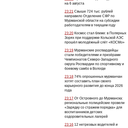
на 6 августа
23:21
Свыше 724 тыс. рублей
направило Отделение СФР по
Мурманской области на субсидии
работодателям в текущем году
23:20
Космос стал ближе: в Полярных
Зорях при поддержке Кольской АЭС
прошёл молодёжный слёт «КОСМо»
23:19
Мурманские росгвардейцы
стали победителями и призёрами
Чемпионатов Северо-Западного
округа Росгвардии по спортивному и
боевому самбо в Вологде
23:18
74% опрошенных мурманчан
хотят составить план своего
карьерного развития до конца 2026
года
23:17
От Островного до Мурманска:
региональные полицейские провели
«Зарядку со стражем порядка» для
воспитанников детских
оздоровительных лагерей
23:16
12 нетрезвых водителей и