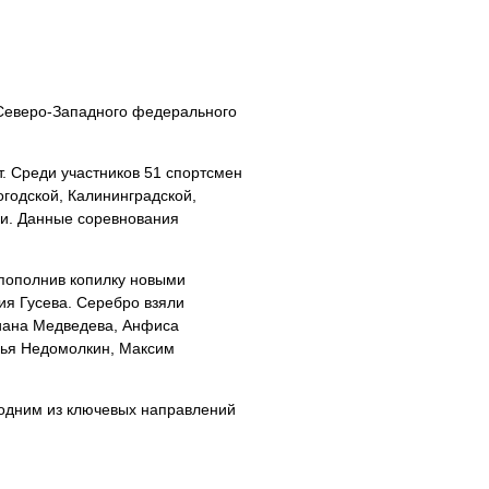
 Северо-Западного федерального
. Среди участников 51 спортсмен
огодской, Калининградской,
ми. Данные соревнования
пополнив копилку новыми
я Гусева. Серебро взяли
иана Медведева, Анфиса
лья Недомолкин, Максим
 одним из ключевых направлений