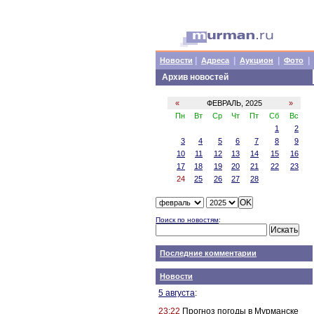
|
|
|
|
Новости
Адреса
Аукцион
Фото
Архив новостей
«
ФЕВРАЛЬ, 2025
»
Пн
Вт
Ср
Чт
Пт
Сб
Вс
1
2
3
4
5
6
7
8
9
10
11
12
13
14
15
16
17
18
19
20
21
22
23
24
25
26
27
28
Поиск по новостям
:
Последние комментарии
Новости
5 августа
:
23:22
Прогноз погоды в Мурманске