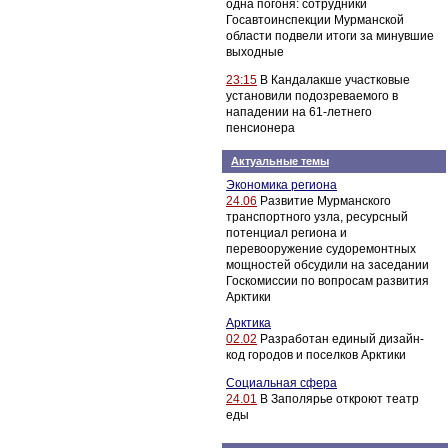
одна погоня: сотрудники
Госавтоинспекции Мурманской
области подвели итоги за минувшие
выходные
23:15
В Кандалакше участковые
установили подозреваемого в
нападении на 61-летнего
пенсионера
Актуальные темы
Экономика региона
24.06
Развитие Мурманского
транспортного узла, ресурсный
потенциал региона и
перевооружение судоремонтных
мощностей обсудили на заседании
Госкомиссии по вопросам развития
Арктики
Арктика
02.02
Разработан единый дизайн-
код городов и поселков Арктики
Социальная сфера
24.01
В Заполярье откроют театр
еды