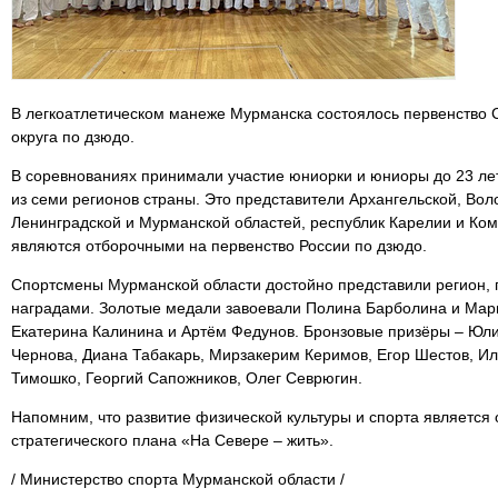
В легкоатлетическом манеже Мурманска состоялось первенство
округа по дзюдо.
В соревнованиях принимали участие юниорки и юниоры до 23 лет
из семи регионов страны. Это представители Архангельской, Вол
Ленинградской и Мурманской областей, республик Карелии и Ко
являются отборочными на первенство России по дзюдо.
Спортсмены Мурманской области достойно представили регион, 
наградами. Золотые медали завоевали Полина Барболина и Мари
Екатерина Калинина и Артём Федунов. Бронзовые призёры – Юл
Чернова, Диана Табакарь, Мирзакерим Керимов, Егор Шестов, И
Тимошко, Георгий Сапожников, Олег Севрюгин.
Напомним, что развитие физической культуры и спорта является
стратегического плана «На Севере – жить».
/ Министерство спорта Мурманской области /