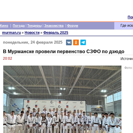
По
|
|
|
|
Где иск
Кино
Погода
Тендеры
Знакомства
Форум
murman.ru
»
Новости
»
Февраль 2025
понедельник, 24 февраля 2025
В Мурманске провели первенство СЗФО по дзюдо
20:02
Источн
Фото