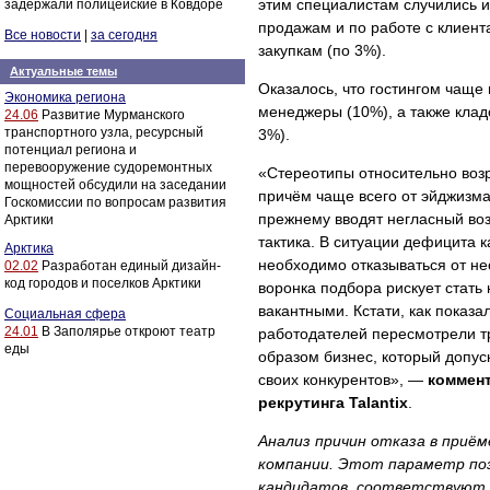
этим специалистам случились и
задержали полицейские в Ковдоре
продажам и по работе с клиент
Все новости
|
за сегодня
закупкам (по 3%).
Актуальные темы
Оказалось, что гостингом чаще
Экономика региона
менеджеры
(10%), а также кла
24.06
Развитие Мурманского
транспортного узла, ресурсный
3%).
потенциал региона и
перевооружение судоремонтных
«Стереотипы относительно возр
мощностей обсудили на заседании
причём чаще всего от эйджизма
Госкомиссии по вопросам развития
прежнему вводят негласный воз
Арктики
тактика. В ситуации дефицита 
Арктика
необходимо отказываться от не
02.02
Разработан единый дизайн-
код городов и поселков Арктики
воронка подбора рискует стать 
вакантными. Кстати, как показа
Социальная сфера
24.01
В Заполярье откроют театр
работодателей пересмотрели тр
еды
образом бизнес, который допус
своих конкурентов», —
коммент
рекрутинга Talantix
.
Анализ причин отказа в приё
компании. Этот параметр поз
кандидатов, соответствуют л