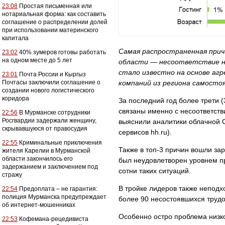
23:08
Простая письменная или
нотариальная форма: как составить
соглашение о распределении долей
при использовании материнского
капитала
Самая
распространенная прич
23:02
40% зумеров готовы работать
на одном месте до 5 лет
области
— несоответствие на
стало известно на основе
агр
23:01
Почта России и Кыргыз
Почтасы заключили соглашение о
компаний из
региона
самостоят
создании нового логистического
коридора
За последний год более трети 
связаны именно с
несоответст
22:56
В Мурманске сотрудники
Росгвардии задержали женщину,
выяснили аналитики облачной C
скрывавшуюся от правосудия
сервисов hh.ru).
22:55
Криминальные приключения
Также в топ-3 причин вошли за
жителя Карелии в Мурманской
области закончилось его
был неудовлетворен уровнем п
задержанием и заключением под
сотни таких ситуаций.
стражу
В тройке лидеров также неподх
22:54
Предоплата – не гарантия:
полиция Мурманска предупреждает
более 90 несостоявшихся трудо
об интернет-мошенниках
Особенно остро проблема низк
22:53
Кофемана-рецедивиста