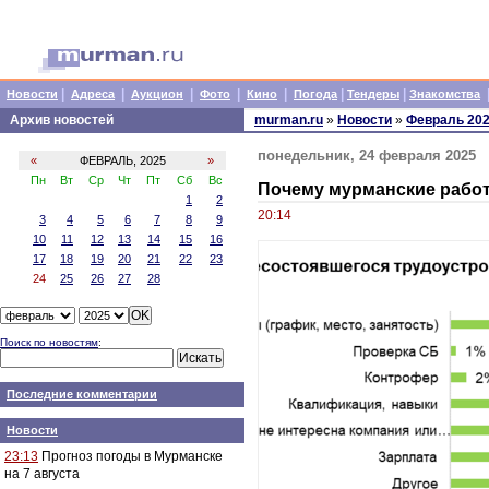
|
|
|
|
|
|
|
Новости
Адреса
Аукцион
Фото
Кино
Погода
Тендеры
Знакомства
Архив новостей
murman.ru
»
Новости
»
Февраль 20
понедельник, 24 февраля 2025
«
ФЕВРАЛЬ, 2025
»
Пн
Вт
Ср
Чт
Пт
Сб
Вс
Почему мурманские работ
1
2
20:14
3
4
5
6
7
8
9
10
11
12
13
14
15
16
17
18
19
20
21
22
23
24
25
26
27
28
Поиск по новостям
:
Последние комментарии
Новости
23:13
Прогноз погоды в Мурманске
на 7 августа