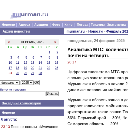
|
|
|
|
|
|
|
Новости
Адреса
Аукцион
Фото
Кино
Погода
Тендеры
Знакомства
Архив новостей
murman.ru
»
Новости
»
Февраль 20
понедельник, 24 февраля 2025
«
ФЕВРАЛЬ, 2025
»
Пн
Вт
Ср
Чт
Пт
Сб
Вс
Аналитика МТС: количес
1
2
почти на четверть
3
4
5
6
7
8
9
20:17
10
11
12
13
14
15
16
17
18
19
20
21
22
23
Цифровая экосистема МТС про
24
25
26
27
28
с помощью запатентованного ре
Мурманская область в начале 2
динамике появления майнинго
Поиск по новостям
:
Мурманская область вошла в де
Последние комментарии
прирост количества майнингов
крипторынками также вошли Т
Новости
36%, Пермский край — 30%, Че
6 августа
:
Самарская область — 20%.
23:13
Прогноз погоды в Мурманске