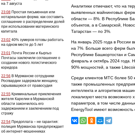
на 7 августа
Аналитики отмечают, что на те
23:08
Простая письменная или
выявленных майнинговых ферм. 
нотариальная форма: как составить
области — 8%. В Республике Ба
соглашение о распределении долей
объектов, а в Самарской, Ново
при использовании материнского
Татарстан — по 3%.
капитала
23:02
40% зумеров готовы работать
На январь 2025 года в России 
на одном месте до 5 лет
на 7%. Больше всего ферм было
23:01
Почта России и Кыргыз
Республике Башкортостан и Сам
Почтасы заключили соглашение о
февраль и октябрь 2024 года. Н
создании нового логистического
90% мощностей, а также Litecoi
коридора
22:56
В Мурманске сотрудники
Среди клиентов МТС более 50 
Росгвардии задержали женщину,
также промышленных предприят
скрывавшуюся от правосудия
интеллекта и алгоритмов маши
22:55
Криминальные приключения
локализуют места возможного х
жителя Карелии в Мурманской
параметров, в том числе данны
области закончилось его
задержанием и заключением под
EnergyTool имеют возможность
стражу
22:54
Предоплата – не гарантия:
полиция Мурманска предупреждает
об интернет-мошенниках