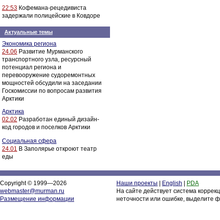
22:53
Кофемана-рецедивиста
задержали полицейские в Ковдоре
Актуальные темы
Экономика региона
24.06
Развитие Мурманского
транспортного узла, ресурсный
потенциал региона и
перевооружение судоремонтных
мощностей обсудили на заседании
Госкомиссии по вопросам развития
Арктики
Арктика
02.02
Разработан единый дизайн-
код городов и поселков Арктики
Социальная сфера
24.01
В Заполярье откроют театр
еды
Copyright © 1999—2026
Наши проекты
|
English
|
PDA
webmaster@murman.ru
На сайте действует система коррек
Размещение информации
неточности или ошибке, выделите ф