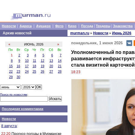
|
|
|
|
|
|
|
Новости
Адреса
Аукцион
Фото
Кино
Погода
Тендеры
Знакомства
Архив новостей
murman.ru
»
Новости
»
Июнь 2026
понедельник, 1 июня 2026
«
ИЮНЬ, 2026
»
Пн
Вт
Ср
Чт
Пт
Сб
Вс
Уполномоченный по права
1
2
3
4
5
6
7
развивается инфраструкт
8
9
10
11
12
13
14
стала визитной карточко
15
16
17
18
19
20
21
22
23
24
25
26
27
28
18:23
29
30
Поиск по новостям
:
Последние комментарии
Новости
8 августа
:
22:20
Прогноз погоды в Мурманске