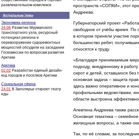
общественный порядок в торгово-
развлекательном комплексе
пространств «СОПКИ», этот про
Андреева.
Актуальные темы
Экономика региона
Губернаторский проект «Работа
24.06
Развитие Мурманского
свободное от учёбы время. По 
транспортного узла, ресурсный
в котором приняли участие пор
потенциал региона и
большинство ребят, получивших
перевооружение судоремонтных
мощностей обсудили на заседании
относятся к труду.
Госкомиссии по вопросам развития
Арктики
«Благодаря принимаемым мера
Арктика
подходу, внедренному в работ
02.02
Разработан единый дизайн-
сирот и детей, оставшихся без
код городов и поселков Арктики
основная задача – защита прав 
Социальная сфера
здесь важно оперативное и кон
24.01
В Заполярье откроют театр
профильными ведомствами, инс
еды
области выстроена эффективно
Алевтина Андреева также расск
Основная тематика – семейное
жилищные вопросы, а также о
Так, по её словам, за последни