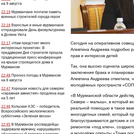
на 9 августа
22:19
Мурманчане почтили память
военных строителей города-героя
22:18
Взрослые и юные мурманчане
отпраздновали День физкультурника
в Долине Уюта
Сегодня на оперативном совещ
22:17
«Нам предстоит много
интересных проектов»: В
Алевтина Андреева подробно ра
преддверии Дня строителя прошла
прав и интересов детей.
традиционная пресс-конференция
на крыше строящегося дома в
Так, она высоко оценила широк
Мурманске
заключения брака и планирова
22:48
Прогноз погоды в Мурманске
Алевтина Андреева отметила, чт
на 8 августа
молодёжных пространств «СОПК
22:47
Хорошая новость для северян:
«гаражная амнистия» продлена еще
«В Мурманской области действу
на 5 лет
Севере – малыш», в который в
22:46
Кольская АЭС – победитель
реальной помощью в такое важн
Всероссийского экологического
многодетных семей, который пр
субботника «Зеленая весна»
благоустраиваются детские и с
22:45
В Мурманске росгвардейцы
ремонтом «под ключ», создают
задержали мужчину, нарушавшего
и молодёжи открыты «Точки рос