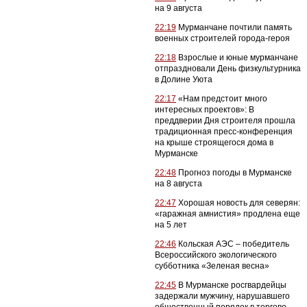
на 9 августа
22:19
Мурманчане почтили память
военных строителей города-героя
22:18
Взрослые и юные мурманчане
отпраздновали День физкультурника
в Долине Уюта
22:17
«Нам предстоит много
интересных проектов»: В
преддверии Дня строителя прошла
традиционная пресс-конференция
на крыше строящегося дома в
Мурманске
22:48
Прогноз погоды в Мурманске
на 8 августа
22:47
Хорошая новость для северян:
«гаражная амнистия» продлена еще
на 5 лет
22:46
Кольская АЭС – победитель
Всероссийского экологического
субботника «Зеленая весна»
22:45
В Мурманске росгвардейцы
задержали мужчину, нарушавшего