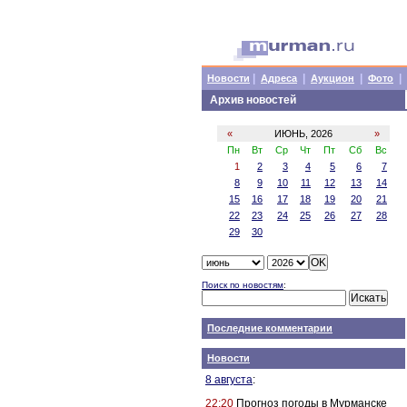
|
|
|
|
Новости
Адреса
Аукцион
Фото
Архив новостей
«
ИЮНЬ, 2026
»
Пн
Вт
Ср
Чт
Пт
Сб
Вс
1
2
3
4
5
6
7
8
9
10
11
12
13
14
15
16
17
18
19
20
21
22
23
24
25
26
27
28
29
30
Поиск по новостям
:
Последние комментарии
Новости
8 августа
:
22:20
Прогноз погоды в Мурманске