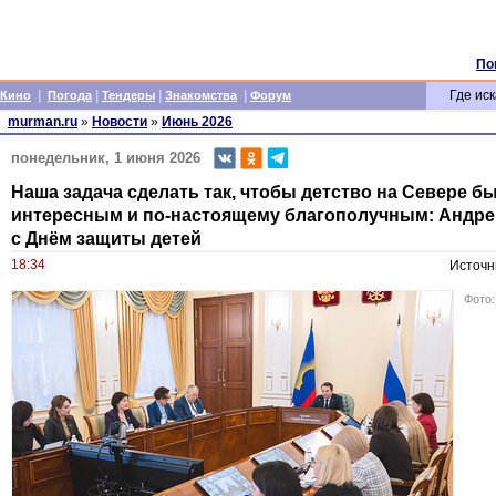
По
|
|
|
|
Где иск
Кино
Погода
Тендеры
Знакомства
Форум
murman.ru
»
Новости
»
Июнь 2026
понедельник, 1 июня 2026
Наша задача сделать так, чтобы детство на Севере б
интересным и по-настоящему благополучным: Андре
с Днём защиты детей
18:34
Источн
Фото