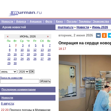
|
|
|
|
|
|
|
Новости
Адреса
Аукцион
Фото
Кино
Погода
Тендеры
Знакомства
Архив новостей
murman.ru
»
Новости
»
Июнь 2026
вторник, 2 июня 2026
«
ИЮНЬ, 2026
»
Пн
Вт
Ср
Чт
Пт
Сб
Вс
Операция на сердце нов
1
2
3
4
5
6
7
18:17
8
9
10
11
12
13
14
15
16
17
18
19
20
21
22
23
24
25
26
27
28
29
30
Поиск по новостям
:
Последние комментарии
Новости
8 августа
:
22:20
Прогноз погоды в Мурманске