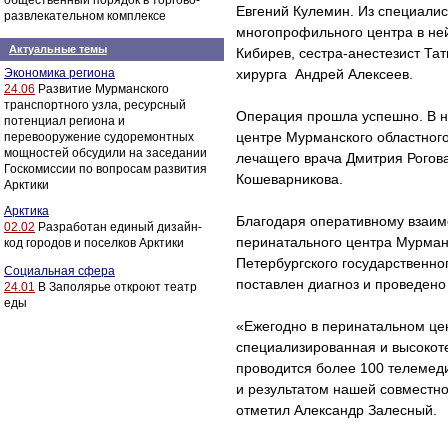
общественный порядок в торгово-
Евгений Кулемин. Из специалис
развлекательном комплексе
многопрофильного центра в ней
Актуальные темы
Кибирев, сестра-анестезист Та
Экономика региона
хирурга Андрей Алексеев.
24.06
Развитие Мурманского
транспортного узла, ресурсный
Операция прошла успешно. В н
потенциал региона и
центре Мурманского областног
перевооружение судоремонтных
мощностей обсудили на заседании
лечащего врача Дмитрия Рогов
Госкомиссии по вопросам развития
Кошеварникова.
Арктики
Арктика
Благодаря оперативному взаим
02.02
Разработан единый дизайн-
перинатального центра Мурманс
код городов и поселков Арктики
Петербургского государственно
Социальная сфера
поставлен диагноз и проведено
24.01
В Заполярье откроют театр
еды
«Ежегодно в перинатальном це
специализированная и высокот
проводится более 100 телемед
и результатом нашей совместно
отметил Александр Залесный.