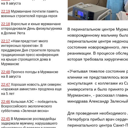
на 9 августа
22:19
Мурманчане почтили память
военных строителей города-героя
22:18
Взрослые и юные мурманчане
отпраздновали День физкультурника
В перинатальном центре Мурма
в Долине Уюта
новорожденному мальчику была
перинатальном центре недонош
22:17
«Нам предстоит много
интересных проектов»: В
состояние новорожденного, леч
преддверии Дня строителя прошла
реанимации. В процессе обсле
традиционная пресс-конференция
которая требовала хирургическ
на крыше строящегося дома в
Мурманске
«Учитывая тяжелое состояние 
22:48
Прогноз погоды в Мурманске
на 8 августа
клиники не представлялось во
консультация с коллегами из С
22:47
Хорошая новость для северян:
университета и было принято 
«гаражная амнистия» продлена еще
на 5 лет
Мурманске», - рассказал главн
минздрава Александр Залесный
22:46
Кольская АЭС – победитель
Всероссийского экологического
субботника «Зеленая весна»
Для проведения необходимого 
22:45
В Мурманске росгвардейцы
Петербурга прибыл врач серде
задержали мужчину, нарушавшего
перинатального центра Санкт-П