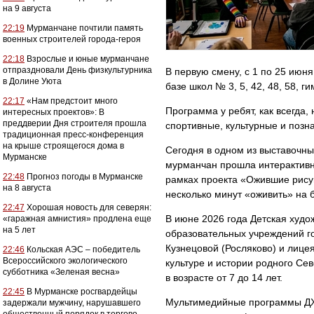
на 9 августа
22:19
Мурманчане почтили память
военных строителей города-героя
22:18
Взрослые и юные мурманчане
отпраздновали День физкультурника
В первую смену, с 1 по 25 июня
в Долине Уюта
базе школ № 3, 5, 42, 48, 58, 
22:17
«Нам предстоит много
Программа у ребят, как всегда
интересных проектов»: В
преддверии Дня строителя прошла
спортивные, культурные и позн
традиционная пресс-конференция
на крыше строящегося дома в
Сегодня в одном из выставочны
Мурманске
мурманчан прошла интерактивн
22:48
Прогноз погоды в Мурманске
рамках проекта «Ожившие рису
на 8 августа
несколько минут «оживить» на 
22:47
Хорошая новость для северян:
В июне 2026 года Детская худо
«гаражная амнистия» продлена еще
на 5 лет
образовательных учреждений г
Кузнецовой (Росляково) и лиц
22:46
Кольская АЭС – победитель
Всероссийского экологического
культуре и истории родного Се
субботника «Зеленая весна»
в возрасте от 7 до 14 лет.
22:45
В Мурманске росгвардейцы
Мультимедийные программы ДХ
задержали мужчину, нарушавшего