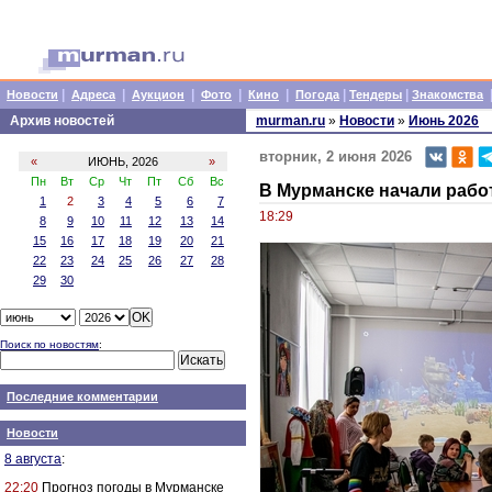
|
|
|
|
|
|
|
Новости
Адреса
Аукцион
Фото
Кино
Погода
Тендеры
Знакомства
Архив новостей
murman.ru
»
Новости
»
Июнь 2026
вторник, 2 июня 2026
«
ИЮНЬ, 2026
»
Пн
Вт
Ср
Чт
Пт
Сб
Вс
В Мурманске начали рабо
1
2
3
4
5
6
7
18:29
8
9
10
11
12
13
14
15
16
17
18
19
20
21
22
23
24
25
26
27
28
29
30
Поиск по новостям
:
Последние комментарии
Новости
8 августа
:
22:20
Прогноз погоды в Мурманске