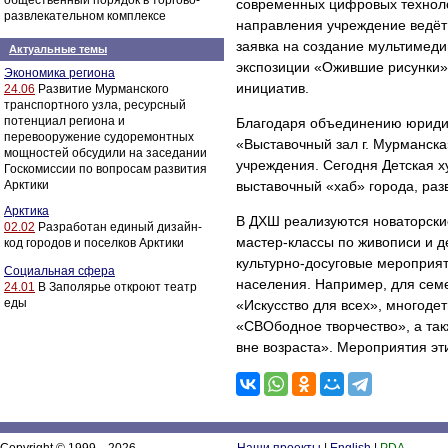
общественный порядок в торгово-
современных цифровых технолог
развлекательном комплексе
направления учреждение ведёт 
заявка на создание мультимеди
Актуальные темы
экспозиции «Ожившие рисунки» 
Экономика региона
инициатив.
24.06
Развитие Мурманского
транспортного узла, ресурсный
потенциал региона и
Благодаря объединению юриди
перевооружение судоремонтных
«Выставочный зал г. Мурманска
мощностей обсудили на заседании
учреждения. Сегодня Детская 
Госкомиссии по вопросам развития
Арктики
выставочный «хаб» города, ра
Арктика
В ДХШ реализуются новаторски
02.02
Разработан единый дизайн-
мастер‑классы по живописи и д
код городов и поселков Арктики
культурно‑досуговые мероприя
Социальная сфера
населения. Например, для сем
24.01
В Заполярье откроют театр
еды
«Искусство для всех», многоде
«СВОбодное творчество», а та
вне возраста». Мероприятия эт