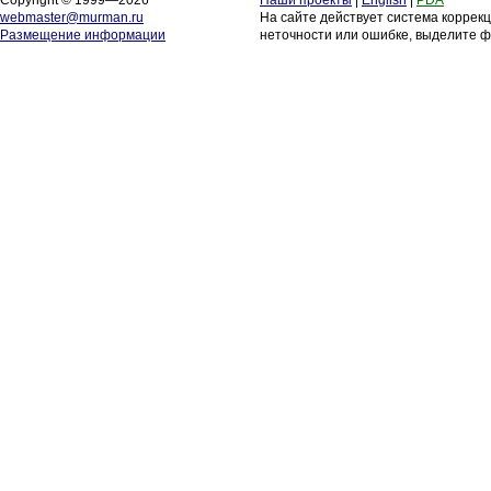
Copyright © 1999—2026
Наши проекты
|
English
|
PDA
webmaster@murman.ru
На сайте действует система коррек
Размещение информации
неточности или ошибке, выделите ф