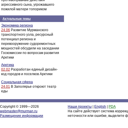
противоправные действия
агрессивного сына, угрожавшего
пожилой матери топориком
Актуальные темы
Экономика региона
24.06
Развитие Мурманского
транспортного узла, ресурсный
потенциал региона и
перевооружение судоремонтных
мощностей обсудили на заседании
Госкомиссии по вопросам развития
Арктики
Арктика
02.02
Разработан единый дизайн-
код городов и поселков Арктики
Социальная сфера
24.01
В Заполярье откроют театр
еды
Copyright © 1999—2026
Наши проекты
|
English
|
PDA
webmaster@murman.ru
На сайте действует система коррек
Размещение информации
неточности или ошибке, выделите ф