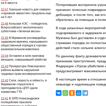
на 8 августа
Потерпевшая восприняла угрозы
22:47
Хорошая новость для северян:
причинил телесные повреждени
«гаражная амнистия» продлена еще
дебошира, и после того, как е
на 5 лет
обратилась за помощью в поли
22:46
Кольская АЭС – победитель
Всероссийского экологического
В ходе разыскных мероприятий
субботника «Зеленая весна»
подозреваемого и задержали ег
Мужчина был доставлен в отдел
22:45
В Мурманске росгвардейцы
задержали мужчину, нарушавшего
стражами порядка он полностью
общественный порядок в торгово-
действий стало сильное алкого
развлекательном комплексе
22:44
Оставлен в силе приговор
По данному факту дознавателе
женщине, совершившей убийство
признакам преступления, преду
Федерации «Угроза убийством 
22:43
Прокуратура Ловозерского
района выявила нарушения
предусматривает максимальное 
трудовых прав несовершеннолетних
В настоящее время в отношени
22:42
Сила, скорость и гибкость: в
невыезде и надлежащем повед
Мурманске слушатели и
преподаватель ЦПП сдали
нормативы ГТО
22:41
В ЗАТО Александровск
полицейские пресекли