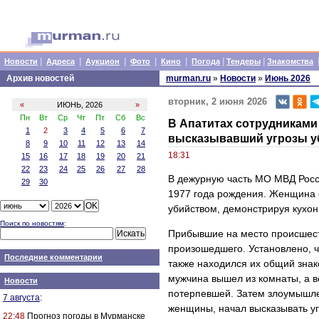
|
|
|
|
|
|
|
Новости
Адреса
Аукцион
Фото
Кино
Погода
Тендеры
Знакомства
Архив новостей
murman.ru
»
Новости
»
Июнь 2026
вторник, 2 июня 2026
«
ИЮНЬ, 2026
»
Пн
Вт
Ср
Чт
Пт
Сб
Вс
В Апатитах сотрудниками
1
2
3
4
5
6
7
высказывавший угрозы у
8
9
10
11
12
13
14
18:31
15
16
17
18
19
20
21
22
23
24
25
26
27
28
В дежурную часть МО МВД Росс
29
30
1977 года рождения. Женщина с
убийством, демонстрируя кухон
Поиск по новостям
:
Прибывшие на место происшест
произошедшего. Установлено, чт
Последние комментарии
также находился их общий знак
мужчина вышел из комнаты, а в
Новости
потерпевшей. Затем злоумышлен
7 августа
:
женщины, начал высказывать у
22:48
Прогноз погоды в Мурманске