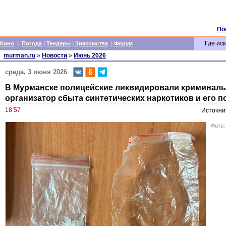
По
|
|
|
|
Где иск
Кино
Погода
Тендеры
Знакомства
Форум
murman.ru
»
Новости
»
Июнь 2026
среда, 3 июня 2026
В Мурманске полицейские ликвидировали криминаль
организатор сбыта синтетических наркотиков и его 
18:57
Источни
Фото