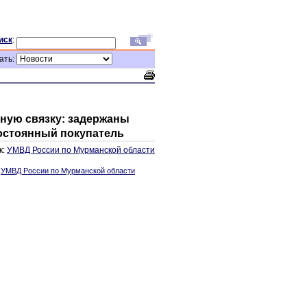
иск
:
ать:
ную связку: задержаны
постоянный покупатель
к:
УМВД России по Мурманской области
:
УМВД России по Мурманской области