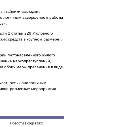
з «тайники-закладки».
ло логичным завершением работы
ов».
сти 2 статьи 228 Уголовного
ких средств в крупном размере).
ории густонаселенного жилого
ершение наркопреступлений,
ии обоих меры пресечения в виде
частность к аналогичным
тивно-розыскные мероприятия
Новости в соцсетях: