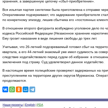
хранения, а завершенную цепочку «сбыт-приобретение».
Вся изъятая партия синтетики была приготовлена к отправке чере
Оперативники подчеркивают, что задержание приобретателя ста
по конкретному эпизоду, лишив сбытчика его «постоянных клиент
В отношении второго фигуранта возбуждено уголовное дело по ча
кодекса Российской Федерации (Незаконное хранение наркотичес
Ему грозит наказание в виде лишения свободы до трех лет.
Учитывая, что 26-летний подозреваемый готовил сбыт на террит
квартала, а его 44-летний знакомый уже имел судимость за сов
следствие ходатайствовало перед судом об избрании в отношен
заключения под стражу. Суд удовлетворил данное ходатайство.
В настоящее время полицейские проверяют задержанных на при
преступлениям на территории других округов Мурманска. Опера
продолжаются.
Наши проекты
|
English
|
PDA