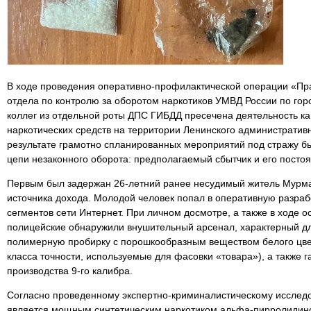
В ходе проведения оперативно-профилактической операции «Пр
отдела по контролю за оборотом наркотиков УМВД России по го
коллег из отдельной роты ДПС ГИБДД пресечена деятельность ка
наркотических средств на территории Ленинского административн
результате грамотно спланированных мероприятий под стражу б
цепи незаконного оборота: предполагаемый сбытчик и его посто
Первым был задержан 26-летний ранее несудимый житель Мурм
источника дохода. Молодой человек попал в оперативную разраб
сегментов сети Интернет. При личном досмотре, а также в ходе 
полицейские обнаружили внушительный арсенал, характерный дл
полимерную пробирку с порошкообразным веществом белого цве
класса точности, используемые для фасовки «товара»), а также г
производства 9-го калибра.
Согласно проведенному экспертно-криминалистическому исслед
является мощным синтетическим наркотиком альфа-пирролидин