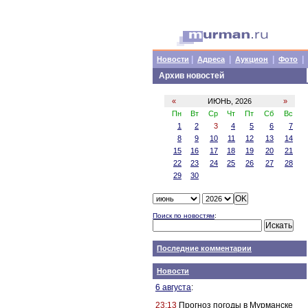
|
|
|
|
Новости
Адреса
Аукцион
Фото
Архив новостей
«
ИЮНЬ, 2026
»
Пн
Вт
Ср
Чт
Пт
Сб
Вс
1
2
3
4
5
6
7
8
9
10
11
12
13
14
15
16
17
18
19
20
21
22
23
24
25
26
27
28
29
30
Поиск по новостям
:
Последние комментарии
Новости
6 августа
:
23:13
Прогноз погоды в Мурманске