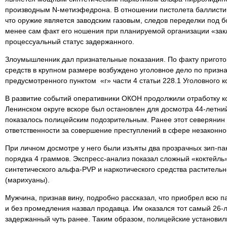
производным N-метиэфедрона. В отношении пистолета баллистич
что оружие является заводским газовым, следов переделки под 
менее сам факт его ношения при планируемой организации «зак
процессуальный статус задержанного.
Злоумышленник дал признательные показания. По факту приготов
средств в крупном размере возбуждено уголовное дело по призн
предусмотренного пунктом «г» части 4 статьи 228.1 Уголовного 
В развитие событий оперативники ОКОН продолжили отработку ко
Ленинском округе вскоре был остановлен для досмотра 44-летни
показалось полицейским подозрительным. Ранее этот северянин 
ответственности за совершение преступлений в сфере незаконно
При личном досмотре у него были изъяты два прозрачных зип-п
порядка 4 граммов. Экспресс-анализ показал сложный «коктейль»
синтетического альфа-PVP и наркотического средства раститель
(марихуаны).
Мужчина, признав вину, подробно рассказал, что приобрел всю п
и без промедления назвал продавца. Им оказался тот самый 26-
задержанный чуть ранее. Таким образом, полицейские установил