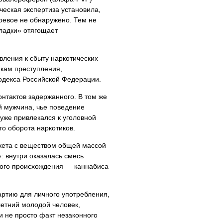
еская экспертиза установила,
боевое не обнаружено. Тем не
ладки» отягощает
ления к сбыту наркотических
акам преступления,
кодекса Российской Федерации.
нтактов задержанного. В том же
й мужчина, чье поведение
уже привлекался к уголовной
го оборота наркотиков.
акета с веществом общей массой
: внутри оказалась смесь
ного происхождения — каннабиса
артию для личного употребления,
летний молодой человек,
и не просто факт незаконного