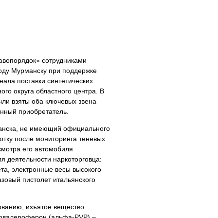
авопорядок» сотрудниками
роду Мурманску при поддержке
нала поставки синтетических
ого округа областного центра. В
ыли взяты оба ключевых звена
янный приобретатель.
анска, не имеющий официального
отку после мониторинга теневых
осмотра его автомобиля
я деятельности наркоторговца:
та, электронные весы высокого
азовый пистолет итальянского
ованию, изъятое вещество
овалероферон (альфа-PVP) –