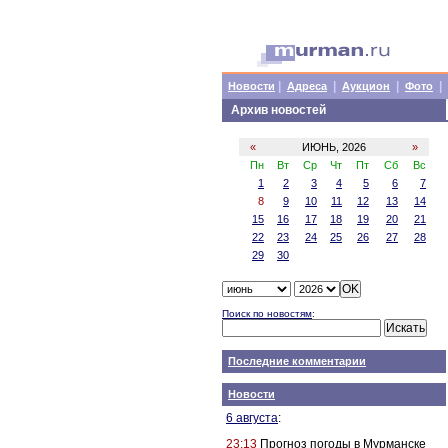
|
|
|
|
Новости
Адреса
Аукцион
Фото
Архив новостей
«
ИЮНЬ, 2026
»
Пн
Вт
Ср
Чт
Пт
Сб
Вс
1
2
3
4
5
6
7
8
9
10
11
12
13
14
15
16
17
18
19
20
21
22
23
24
25
26
27
28
29
30
Поиск по новостям
:
Последние комментарии
Новости
6 августа
:
23:13
Прогноз погоды в Мурманске