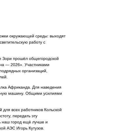
ржки окружающей среды: выходят
светительскую работу с
е Зори прошёл общегородской
сна — 2026». Участниками
 подрядных организаций,
лей.
ёлка Африканда. Для наведения
ечную машину. Общими усилиями
 для всех работников Кольской
стоту, передать эту
 наш город ещё лучше и
кой АЭС Игорь Кутузов.