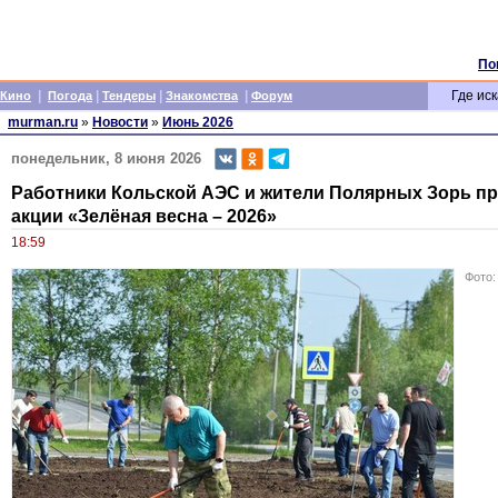
По
|
|
|
|
Где иск
Кино
Погода
Тендеры
Знакомства
Форум
murman.ru
»
Новости
»
Июнь 2026
понедельник, 8 июня 2026
Работники Кольской АЭС и жители Полярных Зорь пр
акции «Зелёная весна – 2026»
18:59
Фото