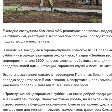
Ежегодно сотрудники Кольской АЭС реализуют программы подде
на субботники, участвуют в экологических форумах, проводят про
подрастающим поколением.
В минувшие выходные в городе-спутнике Кольской АЭС Полярны
субботник в рамках ежегодной экологической акции «Зелёная ве
мероприятия стали 1500 человек, включая работников станции и
представителей администрации, городских служб и местных жите
Экологическая акция охватила территорию Полярных Зорь и пос
порядка задействовали 5 самосвалов, 4 погрузчика и поливомо
участники собрали и вывезли 21 машину с мусором.
«Проведение общегородского субботника стало доброй традицией
АЭС и жителей города. Важно не только убрать, но и сохранить чи
ответственность будущим поколениям. Вместе мы можем сделать
комфортнее для жизни», – отметил заместитель директора Кольс