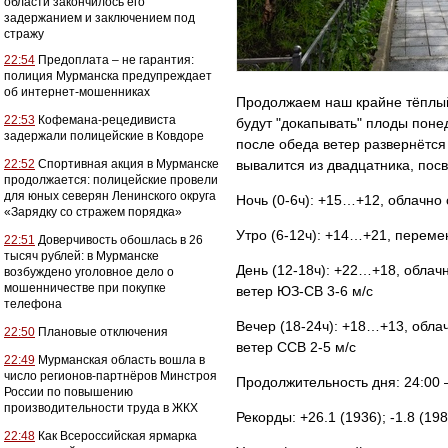
области закончилось его
задержанием и заключением под
стражу
22:54
Предоплата – не гарантия:
полиция Мурманска предупреждает
об интернет-мошенниках
Продолжаем наш крайне тёплый 
22:53
Кофемана-рецедивиста
будут "докапывать" плоды поне
задержали полицейские в Ковдоре
после обеда ветер развернётся
22:52
Спортивная акция в Мурманске
вывалится из двадцатника, посв
продолжается: полицейские провели
для юных северян Ленинского округа
Ночь (0-6ч): +15…+12, облачно
«Зарядку со стражем порядка»
Утро (6-12ч): +14…+21, переме
22:51
Доверчивость обошлась в 26
тысяч рублей: в Мурманске
День (12-18ч): +22…+18, облач
возбуждено уголовное дело о
мошенничестве при покупке
ветер ЮЗ-СВ 3-6 м/с
телефона
Вечер (18-24ч): +18…+13, обла
22:50
Плановые отключения
ветер ССВ 2-5 м/с
22:49
Мурманская область вошла в
число регионов-партнёров Минстроя
Продолжительность дня: 24:00 
России по повышению
производительности труда в ЖКХ
Рекорды: +26.1 (1936); -1.8 (198
22:48
Как Всероссийская ярмарка