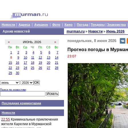
|
|
|
|
|
|
|
Новости
Адреса
Аукцион
Фото
Кино
Погода
Тендеры
Знакомства
Архив новостей
murman.ru
»
Новости
»
Июнь 2026
понедельник, 8 июня 2026
«
ИЮНЬ, 2026
»
Пн
Вт
Ср
Чт
Пт
Сб
Вс
Прогноз погоды в Мурман
1
2
3
4
5
6
7
23:07
8
9
10
11
12
13
14
15
16
17
18
19
20
21
22
23
24
25
26
27
28
29
30
Поиск по новостям
:
Последние комментарии
Новости
22:55
Криминальные приключения
жителя Карелии в Мурманской