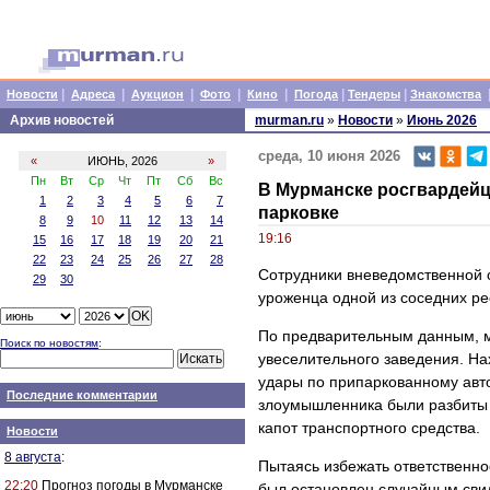
|
|
|
|
|
|
|
Новости
Адреса
Аукцион
Фото
Кино
Погода
Тендеры
Знакомства
Архив новостей
murman.ru
»
Новости
»
Июнь 2026
среда, 10 июня 2026
«
ИЮНЬ, 2026
»
Пн
Вт
Ср
Чт
Пт
Сб
Вс
В Мурманске росгвардейц
1
2
3
4
5
6
7
парковке
8
9
10
11
12
13
14
19:16
15
16
17
18
19
20
21
22
23
24
25
26
27
28
Сотрудники вневедомственной 
29
30
уроженца одной из соседних ре
По предварительным данным, м
Поиск по новостям
:
увеселительного заведения. На
удары по припаркованному авт
Последние комментарии
злоумышленника были разбиты 
капот транспортного средства.
Новости
8 августа
:
Пытаясь избежать ответственно
22:20
Прогноз погоды в Мурманске
был остановлен случайным сви