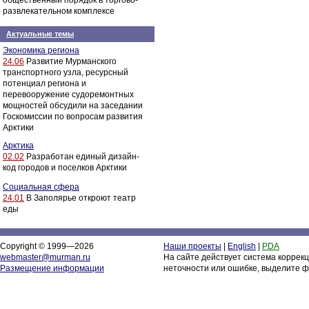
общественный порядок в торгово-
развлекательном комплексе
Актуальные темы
Экономика региона
24.06
Развитие Мурманского
транспортного узла, ресурсный
потенциал региона и
перевооружение судоремонтных
мощностей обсудили на заседании
Госкомиссии по вопросам развития
Арктики
Арктика
02.02
Разработан единый дизайн-
код городов и поселков Арктики
Социальная сфера
24.01
В Заполярье откроют театр
еды
Copyright © 1999—2026
Наши проекты
|
English
|
PDA
webmaster@murman.ru
На сайте действует система коррек
Размещение информации
неточности или ошибке, выделите ф