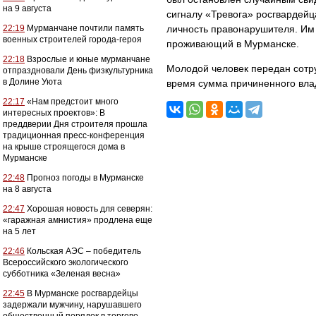
на 9 августа
сигналу «Тревога» росгвардей
22:19
Мурманчане почтили память
личность правонарушителя. Им 
военных строителей города-героя
проживающий в Мурманске.
22:18
Взрослые и юные мурманчане
Молодой человек передан сотр
отпраздновали День физкультурника
в Долине Уюта
время сумма причиненного вла
22:17
«Нам предстоит много
интересных проектов»: В
преддверии Дня строителя прошла
традиционная пресс-конференция
на крыше строящегося дома в
Мурманске
22:48
Прогноз погоды в Мурманске
на 8 августа
22:47
Хорошая новость для северян:
«гаражная амнистия» продлена еще
на 5 лет
22:46
Кольская АЭС – победитель
Всероссийского экологического
субботника «Зеленая весна»
22:45
В Мурманске росгвардейцы
задержали мужчину, нарушавшего