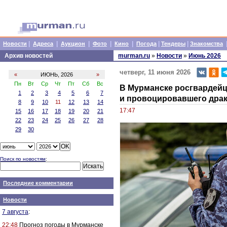
|
|
|
|
|
|
|
Новости
Адреса
Аукцион
Фото
Кино
Погода
Тендеры
Знакомства
Архив новостей
murman.ru
»
Новости
»
Июнь 2026
четверг, 11 июня 2026
«
ИЮНЬ, 2026
»
Пн
Вт
Ср
Чт
Пт
Сб
Вс
В Мурманске росгвардейц
1
2
3
4
5
6
7
и провоцировавшего дра
8
9
10
11
12
13
14
17:47
15
16
17
18
19
20
21
22
23
24
25
26
27
28
29
30
Поиск по новостям
:
Последние комментарии
Новости
7 августа
:
22:48
Прогноз погоды в Мурманске