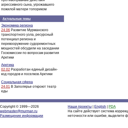
противоправные действия
агрессивного сына, угрожавшего
пожилой матери топориком
Актуальные темы
Экономика региона
24.06
Развитие Мурманского
транспортного узла, ресурсный
потенциал региона и
перевооружение судоремонтных
мощностей обсудили на заседании
Госкомиссии по вопросам развития
Арктики
Арктика
02.02
Разработан единый дизайн-
код городов и поселков Арктики
Социальная сфера
24.01
В Заполярье откроют театр
еды
Copyright © 1999—2026
Наши проекты
|
English
|
PDA
webmaster@murman.ru
На сайте действует система коррек
Размещение информации
неточности или ошибке, выделите ф