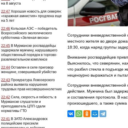
на 8 августа
22:47
Хорошая новость для северян:
«гаражная амнистия» продлена еще
на 5 лет
22:46
Кольская АЭС – победитель
Всероссийского экологического
Сотрудники вневедомственной о
субботника «Зеленая весна»
местного жителя во дворе дома
22:45
В Мурманске росгвардейцы
18:30, когда наряд группы зад
задержали мужчину, нарушавшего
общественный порядок в торгово-
Внимание росгвардейцев привл
развлекательном комплексе
Выяснилось, что северянин, на
22:44
Оставлен в силе приговор
что разбил стекла в подъезде 
женщине, совершившей убийство
нецензурно выражаться и пытал
22:43
Прокуратура Ловозерского
района выявила нарушения
Сотрудники вневедомственной 
трудовых прав несовершеннолетних
действия. Мужчина был задержа
и составления протокола. В на
22:42
Сила, скорость и гибкость: в
Мурманске слушатели и
произошедшего, а также сумма
преподаватель ЦПП сдали
нормативы ГТО
22:41
В ЗАТО Александровск
полицейские пресекли