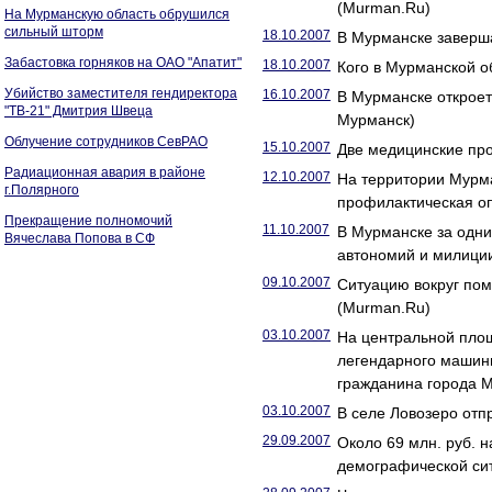
(Murman.Ru)
На Мурманскую область обрушился
сильный шторм
18.10.2007
В Мурманске заверш
Забастовка горняков на ОАО "Апатит"
18.10.2007
Кого в Мурманской о
Убийство заместителя гендиректора
16.10.2007
В Мурманске откроет
"ТВ-21" Дмитрия Швеца
Мурманск)
Облучение сотрудников СевРАО
15.10.2007
Две медицинские про
Радиационная авария в районе
12.10.2007
На территории Мурм
г.Полярного
профилактическая о
Прекращение полномочий
11.10.2007
В Мурманске за одни
Вячеслава Попова в СФ
автономий и милици
09.10.2007
Ситуацию вокруг пом
(Murman.Ru)
03.10.2007
На центральной пло
легендарного машини
гражданина города 
03.10.2007
В селе Ловозеро отп
29.09.2007
Около 69 млн. руб. 
демографической си