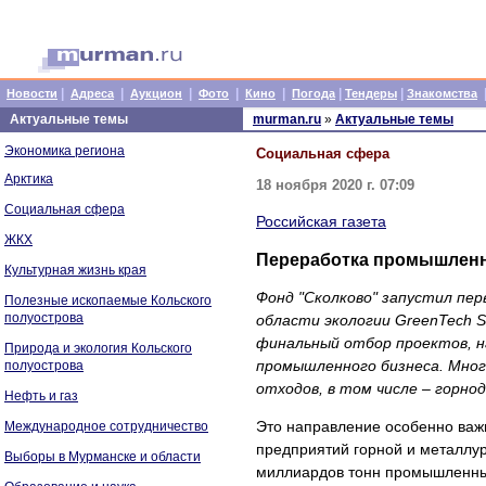
|
|
|
|
|
|
|
Новости
Адреса
Аукцион
Фото
Кино
Погода
Тендеры
Знакомства
Актуальные темы
murman.ru
»
Актуальные темы
Экономика региона
Социальная сфера
Арктика
18 ноября 2020 г. 07:09
Социальная сфера
Российская газета
ЖКХ
Переработка промышленн
Культурная жизнь края
Фонд "Сколково" запустил пер
Полезные ископаемые Кольского
полуострова
области экологии GreenTech St
финальный отбор проектов, н
Природа и экология Кольского
промышленного бизнеса. Мно
полуострова
отходов, в том числе – горн
Нефть и газ
Это направление особенно важн
Международное сотрудничество
предприятий горной и металлу
Выборы в Мурманске и области
миллиардов тонн промышленных