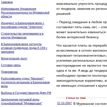
таможни
максимально упростить процедур
от тендеров, заменив их регио
Информация Управления
Россельхознадзора по Мурманской
решений.
области
– Период ожидания в любом пр
Инцидент в Баренцевом море с
составляет пять-семь лет, – о
российским судном "Электрон"
может значительно измениться.
Строительство гипермаркета в
более интересной бизнесу.
центре Мурманска
В Баренцевом море затонула
Что касается платы за перераб
атомная подводная лодка К-159 с
исчисляемые в сотнях миллион
экипажем
перовскит-титаномагнетитовых 
Монетизация льгот
усилиями региональных властей
Сотовая связь
месторождение не является тех
одна и та же. А ведь до тенде
Повременка
необходимо провести геологора
Рыболовецкое судно "Малахит"
законодательные коррективы, 
потерпело крушение в Баренцевом
не имеющих отношения к крупн
море
Выборы в Государственную Думу РФ
Статьи по теме
Загрязнение питьевой воды
22.10.2007
птицефабрикой "Мурманская"
В Мурманске состоял