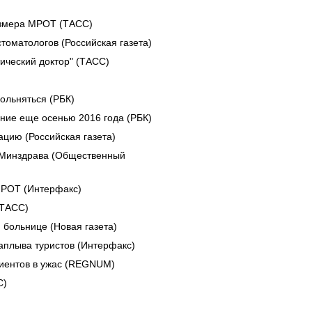
азмера МРОТ (ТАСС)
томатологов (Российская газета)
ический доктор" (ТАСС)
ольняться (РБК)
ние еще осенью 2016 года (РБК)
цию (Российская газета)
о Минздрава (Общественный
МРОТ (Интерфакс)
(ТАСС)
 больнице (Новая газета)
аплыва туристов (Интерфакс)
циентов в ужас (REGNUM)
С)