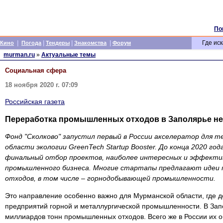
По
|
|
|
|
Где иск
Кино
Погода
Тендеры
Знакомства
Форум
murman.ru
»
Актуальные темы
Социальная сфера
18 ноября 2020 г. 07:09
Российская газета
Переработка промышленных отходов в Заполярье не
Фонд "Сколково" запустил первый в России акселератор для т
области экологии GreenTech Startup Booster. До конца 2020 г
финальный отбор проектов, наиболее интересных и эффектив
промышленного бизнеса. Многие стартапы предлагают идеи
отходов, в том числе – горнодобывающей промышленности.
Это направление особенно важно для Мурманской области, где д
предприятий горной и металлургической промышленности. В Зап
миллиардов тонн промышленных отходов. Всего же в России их 