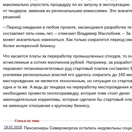
максимально упростить процедуру по их запуску в эксплуатацию. 
от тендеров, заменив их региональными комиссиями. Это значит
решений.
– Период ожидания в любом проекте, касающемся разработки те
составляет пять-семь лет, – отмечает Владимир Маслобоев. – За
может значительно измениться. Как только сократится период ож
более интересной бизнесу.
Что касается платы за переработку промышленных отходов, то о
исчисляемые в сотнях миллионов рублей. Например, за разрабо
перовскит-титаномагнетитовых руд стартовый платеж составлял 
усилиями региональных властей его удалось сократить до 160 м
месторождение не является техногенным, но ситуация со старто
одна и та же. А ведь до тендера на переработку месторождения 
необходимо провести геологоразведку, которая тоже стоит денег
законодательные коррективы, которые сделали бы стартовый пл
не имеющих отношения к крупному бизнесу.
Статьи по теме
19.01.2018
Пенсионеры Североморска остались недовольны соци