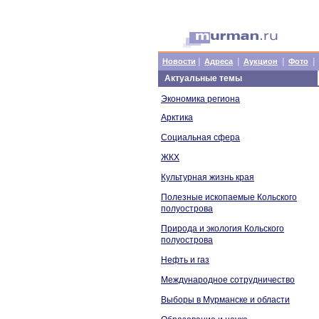
|
|
|
|
Новости
Адреса
Аукцион
Фото
Актуальные темы
Экономика региона
Арктика
Социальная сфера
ЖКХ
Культурная жизнь края
Полезные ископаемые Кольского
полуострова
Природа и экология Кольского
полуострова
Нефть и газ
Международное сотрудничество
Выборы в Мурманске и области