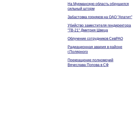
На Мурманскую область обрушился
сильный шторм
Забастовка горняков на ОАО "Апатит"
Убийство заместителя гендиректора
"ТВ-21" Дмитрия Швеца
Облучение сотрудников СевРАО
Радиационная авария в районе
г.Полярного
Прекращение полномочий
Вячеслава Попова в СФ