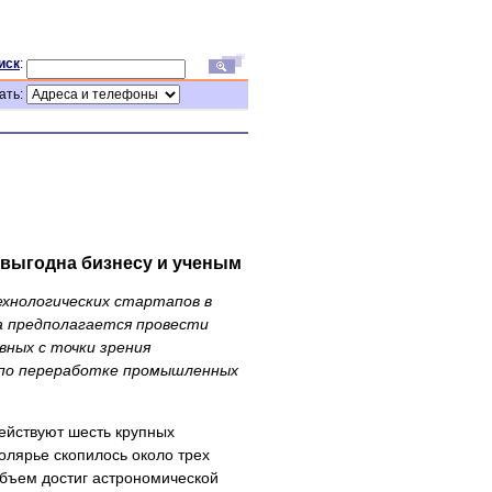
иск
:
ать:
выгодна бизнесу и ученым
ехнологических стартапов в
ода предполагается провести
ных с точки зрения
 по переработке промышленных
ействуют шесть крупных
олярье скопилось около трех
объем достиг астрономической