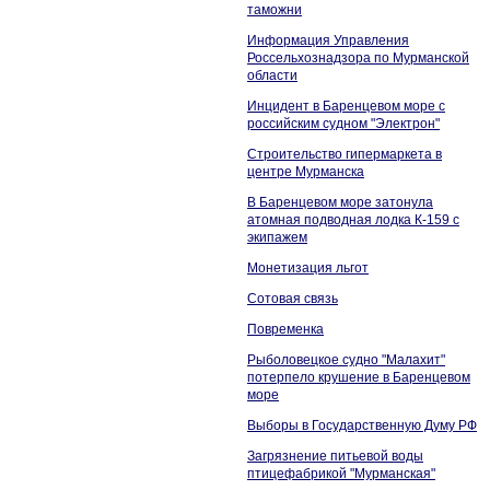
таможни
Информация Управления
Россельхознадзора по Мурманской
области
Инцидент в Баренцевом море с
российским судном "Электрон"
Строительство гипермаркета в
центре Мурманска
В Баренцевом море затонула
атомная подводная лодка К-159 с
экипажем
Монетизация льгот
Сотовая связь
Повременка
Рыболовецкое судно "Малахит"
потерпело крушение в Баренцевом
море
Выборы в Государственную Думу РФ
Загрязнение питьевой воды
птицефабрикой "Мурманская"