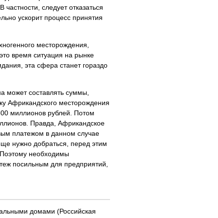
В частности, следует отказаться
ельно ускорит процесс принятия
хногенного месторождения,
 это время ситуация на рынке
идания, эта сфера станет гораздо
на может составлять суммы,
тку Африкандского месторождения
300 миллионов рублей. Потом
иллионов. Правда, Африкандское
вым платежом в данном случае
еще нужно добраться, перед этим
. Поэтому необходимы
атеж посильным для предприятий,
альными домами (Российская