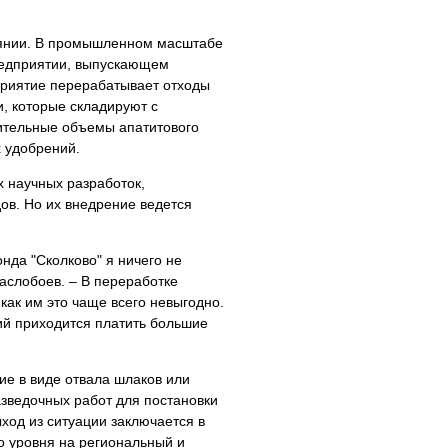
тоянии. В промышленном масштабе
предприятии, выпускающем
приятие перерабатывает отходы
и, которые складируют с
нительные объемы апатитового
 удобрений.
 научных разработок,
в. Но их внедрение ведется
нда "Сколково" я ничего не
слобоев. – В переработке
как им это чаще всего невыгодно.
ий приходится платить большие
ие в виде отвала шлаков или
зведочных работ для постановки
ход из ситуации заключается в
о уровня на региональный и