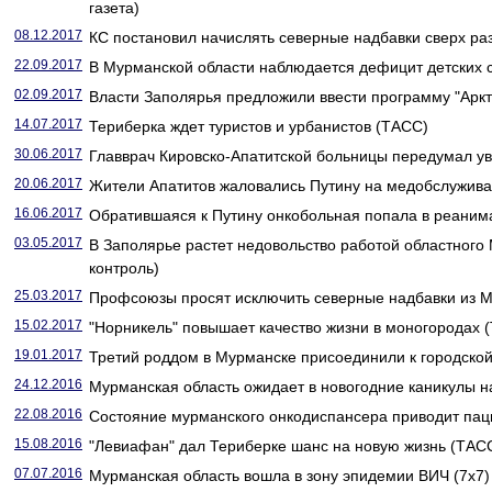
газета)
08.12.2017
КС постановил начислять северные надбавки сверх р
22.09.2017
В Мурманской области наблюдается дефицит детских с
02.09.2017
Власти Заполярья предложили ввести программу "Аркт
14.07.2017
Териберка ждет туристов и урбанистов (ТАСС)
30.06.2017
Главврач Кировско-Апатитской больницы передумал ув
20.06.2017
Жители Апатитов жаловались Путину на медобслужива
16.06.2017
Обратившаяся к Путину онкобольная попала в реанима
03.05.2017
В Заполярье растет недовольство работой областног
контроль)
25.03.2017
Профсоюзы просят исключить северные надбавки из 
15.02.2017
"Норникель" повышает качество жизни в моногородах 
19.01.2017
Третий роддом в Мурманске присоединили к городской
24.12.2016
Мурманская область ожидает в новогодние каникулы н
22.08.2016
Состояние мурманского онкодиспансера приводит па
15.08.2016
"Левиафан" дал Териберке шанс на новую жизнь (ТАС
07.07.2016
Мурманская область вошла в зону эпидемии ВИЧ (7x7)