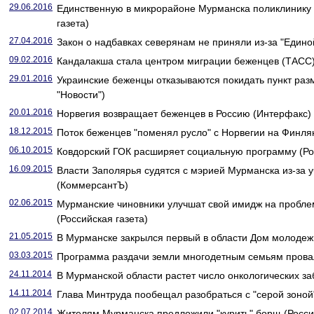
29.06.2016
Единственную в микрорайоне Мурманска поликлинику 
газета)
27.04.2016
Закон о надбавках северянам не приняли из-за "Единой
09.02.2016
Кандалакша стала центром миграции беженцев (ТАСС
29.01.2016
Украинские беженцы отказываются покидать пункт ра
"Новости")
20.01.2016
Норвегия возвращает беженцев в Россию (Интерфакс)
18.12.2015
Поток беженцев "поменял русло" с Норвегии на Финл
06.10.2015
Ковдорский ГОК расширяет социальную программу (Рос
16.09.2015
Власти Заполярья судятся с мэрией Мурманска из-за у
(КоммерсантЪ)
02.06.2015
Мурманские чиновники улучшат свой имидж на пробле
(Российская газета)
21.05.2015
В Мурманске закрылся первый в области Дом молодежи
03.03.2015
Программа раздачи земли многодетным семьям провал
24.11.2014
В Мурманской области растет число онкологических за
14.11.2014
Глава Минтруда пообещал разобраться с "серой зоной"
02.07.2014
Жителям Мурманска предложили "курить" борщ (Россий