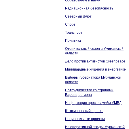
Образование и наука
Радиационная безопасность
Северный флот
Спорт
Транспорт
Политика
Отопительный сезон в Мурманской
области
Дело против активистов Greenpeace
Миллиардные хищения в энергетике
Выборы губернатора Мурманской
области
Сотрудничество со странами
Баренц-региона
Информация пресс-службы УМВД
Штокмановский проект
Национальные проекты
Из оперативной сводки Мурманской