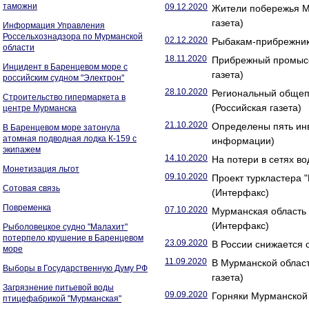
таможни
09.12.2020
Жители побережья Му
газета)
Информация Управления
Россельхознадзора по Мурманской
02.12.2020
Рыбакам-прибрежника
области
18.11.2020
Прибрежный промысел
Инцидент в Баренцевом море с
газета)
российским судном "Электрон"
28.10.2020
Региональный общепи
Строительство гипермаркета в
(Российская газета)
центре Мурманска
21.10.2020
Определены пять инв
В Баренцевом море затонула
атомная подводная лодка К-159 с
информации)
экипажем
14.10.2020
На потери в сетях в
Монетизация льгот
09.10.2020
Проект туркластера 
Сотовая связь
(Интерфакс)
Повременка
07.10.2020
Мурманская область 
(Интерфакс)
Рыболовецкое судно "Малахит"
потерпело крушение в Баренцевом
23.09.2020
В России снижается 
море
11.09.2020
В Мурманской облас
Выборы в Государственную Думу РФ
газета)
Загрязнение питьевой воды
09.09.2020
Горняки Мурманской 
птицефабрикой "Мурманская"