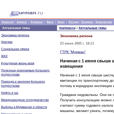
|
|
|
|
|
|
|
Новости
Адреса
Аукцион
Фото
Кино
Погода
Тендеры
Знакомства
Актуальные темы
murman.ru
»
Актуальные темы
Экономика региона
Экономика региона
Арктика
23 июня 2005 г. 18:13
Социальная сфера
ГТРК "Мурман"
ЖКХ
Начиная с 1 июня свыше 
Культурная жизнь края
извещения
Полезные ископаемые Кольского
полуострова
Начиная с 1 июня свыше шести
квитанции по транспортному до
Природа и экология Кольского
потому в коридорах инспекции 
полуострова
Нефть и газ
Граждане недовольны. Они не 
Получить консультацию можно л
Международное сотрудничество
считают сумму годового налога
Выборы в Мурманске и области
машины, желают узнать, почему