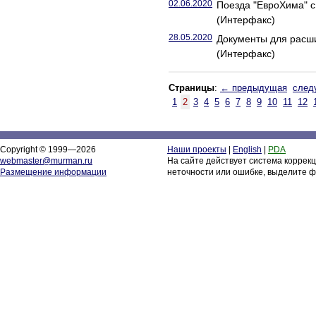
02.06.2020
Поезда "ЕвроХима" с
(Интерфакс)
28.05.2020
Документы для расши
(Интерфакс)
Страницы
:
← предыдущая
след
1
2
3
4
5
6
7
8
9
10
11
12
Copyright © 1999—2026
Наши проекты
|
English
|
PDA
webmaster@murman.ru
На сайте действует система коррек
Размещение информации
неточности или ошибке, выделите ф