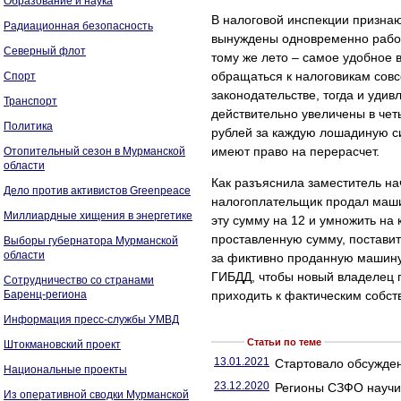
Образование и наука
В налоговой инспекции признаю
Радиационная безопасность
вынуждены одновременно работ
Северный флот
тому же лето – самое удобное
обращаться к налоговикам совс
Спорт
законодательстве, тогда и удив
Транспорт
действительно увеличены в чет
Политика
рублей за каждую лошадиную си
имеют право на перерасчет.
Отопительный сезон в Мурманской
области
Как разъяснила заместитель н
Дело против активистов Greenpeace
налогоплательщик продал машин
Миллиардные хищения в энергетике
эту сумму на 12 и умножить на 
проставленную сумму, поставить
Выборы губернатора Мурманской
области
за фиктивно проданную машину
ГИБДД, чтобы новый владелец 
Сотрудничество со странами
Баренц-региона
приходить к фактическим собс
Информация пресс-службы УМВД
Статьи по теме
Штокмановский проект
13.01.2021
Стартовало обсужден
Национальные проекты
23.12.2020
Регионы СЗФО научил
Из оперативной сводки Мурманской