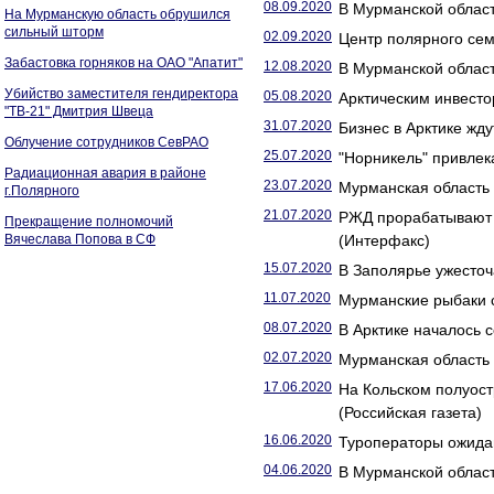
08.09.2020
В Мурманской област
На Мурманскую область обрушился
сильный шторм
02.09.2020
Центр полярного сем
Забастовка горняков на ОАО "Апатит"
12.08.2020
В Мурманской област
Убийство заместителя гендиректора
05.08.2020
Арктическим инвесто
"ТВ-21" Дмитрия Швеца
31.07.2020
Бизнес в Арктике жду
Облучение сотрудников СевРАО
25.07.2020
"Норникель" привлек
Радиационная авария в районе
23.07.2020
Мурманская область г
г.Полярного
21.07.2020
РЖД прорабатывают 
Прекращение полномочий
Вячеслава Попова в СФ
(Интерфакс)
15.07.2020
В Заполярье ужесточ
11.07.2020
Мурманские рыбаки 
08.07.2020
В Арктике началось 
02.07.2020
Мурманская область
17.06.2020
На Кольском полуост
(Российская газета)
16.06.2020
Туроператоры ожида
04.06.2020
В Мурманской област