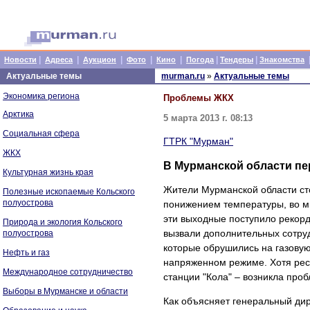
|
|
|
|
|
|
|
Новости
Адреса
Аукцион
Фото
Кино
Погода
Тендеры
Знакомства
Актуальные темы
murman.ru
»
Актуальные темы
Экономика региона
Проблемы ЖКХ
Арктика
5 марта 2013 г. 08:13
Социальная сфера
ГТРК "Мурман"
ЖКХ
В Мурманской области пе
Культурная жизнь края
Жители Мурманской области стол
Полезные ископаемые Кольского
полуострова
понижением температуры, во мно
эти выходные поступило рекорд
Природа и экология Кольского
вызвали дополнительных сотруд
полуострова
которые обрушились на газовую
Нефть и газ
напряженном режиме. Хотя ресу
Международное сотрудничество
станции "Кола" – возникла проб
Выборы в Мурманске и области
Как объясняет генеральный ди