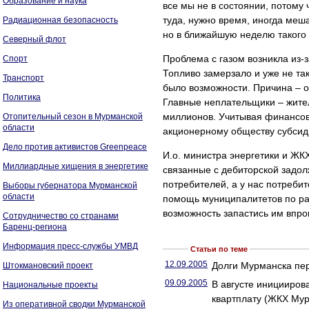
Образование и наука
все мы не в состоянии, потому ч
туда, нужно время, иногда меш
Радиационная безопасность
но в ближайшую неделю такого 
Северный флот
Проблема с газом возникла из-з
Спорт
Топливо замерзало и уже не так
Транспорт
было возможности. Причина – о
Политика
Главные неплательщики – жите
миллионов. Учитывая финансов
Отопительный сезон в Мурманской
области
акционерному обществу субсид
Дело против активистов Greenpeace
И.о. министра энергетики и ЖК
Миллиардные хищения в энергетике
связанные с дебиторской задол
потребителей, а у нас потреби
Выборы губернатора Мурманской
области
помощь муниципалитетов по рас
возможность запастись им впрок
Сотрудничество со странами
Баренц-региона
Информация пресс-службы УМВД
Статьи по теме
12.09.2005
Долги Мурманска пер
Штокмановский проект
09.09.2005
В августе инициирова
Национальные проекты
квартплату (ЖКХ Му
Из оперативной сводки Мурманской