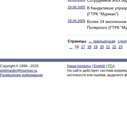
Сотрудников ЖКХ над
29.06.2005
В Кандалакше упраз
(ГТРК "Мурман")
28.06.2005
Более 24 миллионов 
Полярного (ГТРК "М
Страницы
:
← предыдущая
след
...
16
17
18
19
20
21
22
23
Copyright © 1999—2026
Наши проекты
|
English
|
PDA
webmaster@murman.ru
На сайте действует система коррек
Размещение информации
неточности или ошибке, выделите ф