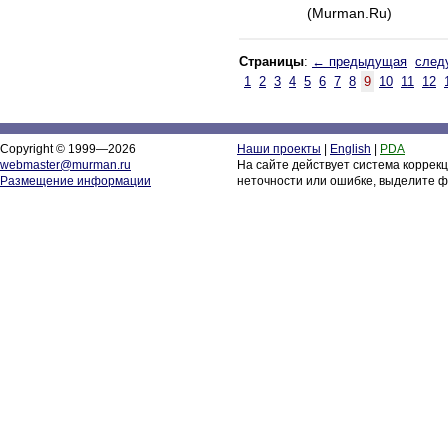
(Murman.Ru)
Страницы
:
← предыдущая
след
1
2
3
4
5
6
7
8
9
10
11
12
Copyright © 1999—2026
Наши проекты
|
English
|
PDA
webmaster@murman.ru
На сайте действует система коррек
Размещение информации
неточности или ошибке, выделите ф