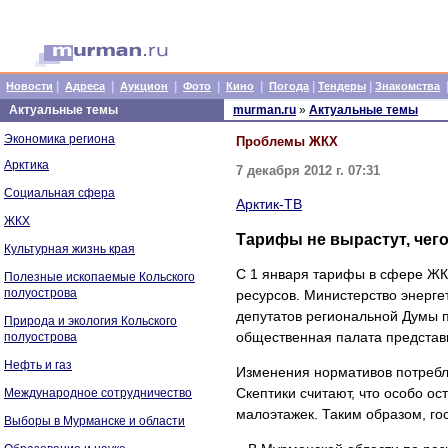
|
|
|
|
|
|
|
Новости
Адреса
Аукцион
Фото
Кино
Погода
Тендеры
Знакомства
Актуальные темы
murman.ru
»
Актуальные темы
Экономика региона
Проблемы ЖКХ
Арктика
7 декабря 2012 г. 07:31
Социальная сфера
Арктик-ТВ
ЖКХ
Тарифы не вырастут, чего
Культурная жизнь края
С 1 января тарифы в сфере ЖК
Полезные ископаемые Кольского
полуострова
ресурсов. Министерство энерге
депутатов региональной Думы п
Природа и экология Кольского
общественная палата представ
полуострова
Нефть и газ
Изменения нормативов потребле
Скептики считают, что особо о
Международное сотрудничество
малоэтажек. Таким образом, го
Выборы в Мурманске и области