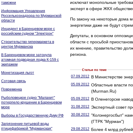
исключат монопольные требова
таможни
эксперт в сфере ЖКХ обществе
Информация Управления
Россельхознадзора по Мурманской
По закону на некоторые дома м
области
энергетики даже не будут стрем
Инцидент в Баренцевом море с
российским судном "Электрон"
Депутаты, в основном оппозици
области с просьбой приостанови
Строительство гипермаркета в
центре Мурманска
их мнению, правительство долж
региона.
В Баренцевом море затонула
атомная подводная лодка К-159 с
экипажем
Статьи по теме
Монетизация льгот
07.09.2012
В Министерстве энер
Сотовая связь
05.09.2012
Областные власти п
Повременка
(Murman.Ru)
Рыболовецкое судно "Малахит"
05.09.2012
В Оленегорске наво
потерпело крушение в Баренцевом
31.08.2012
Экспертный совет п
море
30.08.2012
"Колэнергосбыт" нам
Выборы в Государственную Думу РФ
(ГТРК "Мурман")
Загрязнение питьевой воды
птицефабрикой "Мурманская"
29.08.2012
Более 4 млрд рублей