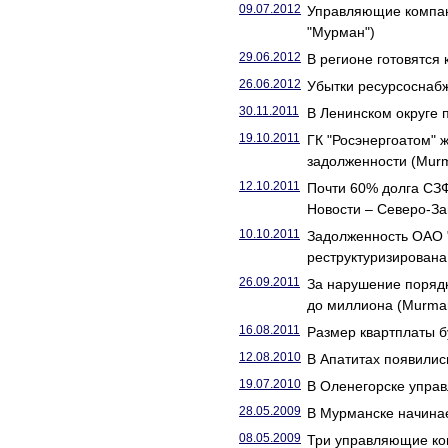
09.07.2012
Управляющие компан
"Мурман")
29.06.2012
В регионе готовятся
26.06.2012
Убытки ресурсоснаб
30.11.2011
В Ленинском округе 
19.10.2011
ГК "Росэнергоатом" 
задолженности (Mur
12.10.2011
Почти 60% долга СЗФ
Новости – Северо-За
10.10.2011
Задолженность ОАО "
реструктуризирована
26.09.2011
За нарушение поряд
до миллиона (Murma
16.08.2011
Размер квартплаты б
12.08.2010
В Апатитах появилис
19.07.2010
В Оленегорске упра
28.05.2009
В Мурманске начинае
08.05.2009
Три управляющие ко