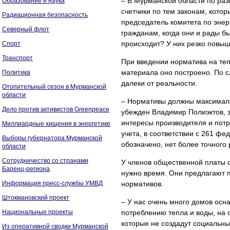
– В Мурманской области по раз
Образование и наука
счетчики по тем законам, котор
Радиационная безопасность
председатель комитета по энер
Северный флот
гражданам, когда они и рады бы 
происходит? У них резко повыш
Спорт
Транспорт
При введении норматива на тепл
материала оно построено. По с
Политика
далеки от реальности.
Отопительный сезон в Мурманской
области
– Нормативы должны максимальн
Дело против активистов Greenpeace
убежден Владимир Полиэктов, з
интересы производителя и потр
Миллиардные хищения в энергетике
учета, в соответствии с 261 ф
Выборы губернатора Мурманской
обозначено, нет более точного 
области
Сотрудничество со странами
У членов общественной платы о
Баренц-региона
нужно время. Они предлагают п
Информация пресс-службы УМВД
нормативов.
Штокмановский проект
– У нас очень много домов осн
Национальные проекты
потреблению тепла и воды, на 
которые не создадут социальны
Из оперативной сводки Мурманской