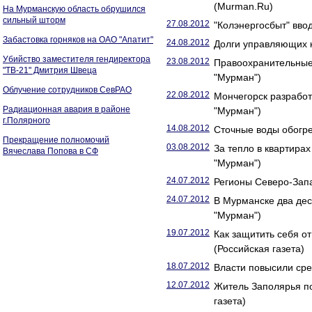
(Murman.Ru)
На Мурманскую область обрушился
сильный шторм
27.08.2012
"Колэнергосбыт" вво
Забастовка горняков на ОАО "Апатит"
24.08.2012
Долги управляющих 
Убийство заместителя гендиректора
23.08.2012
Правоохранительные
"ТВ-21" Дмитрия Швеца
"Мурман")
Облучение сотрудников СевРАО
22.08.2012
Мончегорск разрабо
Радиационная авария в районе
"Мурман")
г.Полярного
14.08.2012
Сточные воды обогр
Прекращение полномочий
03.08.2012
За тепло в квартира
Вячеслава Попова в СФ
"Мурман")
24.07.2012
Регионы Северо-Запа
24.07.2012
В Мурманске два дес
"Мурман")
19.07.2012
Как защитить себя 
(Российская газета)
18.07.2012
Власти повысили сре
12.07.2012
Житель Заполярья по
газета)