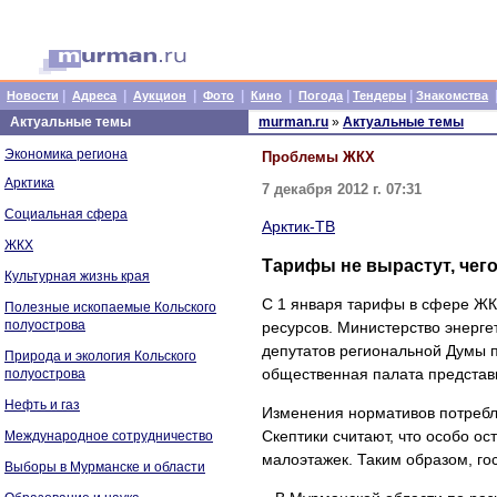
|
|
|
|
|
|
|
Новости
Адреса
Аукцион
Фото
Кино
Погода
Тендеры
Знакомства
Актуальные темы
murman.ru
»
Актуальные темы
Экономика региона
Проблемы ЖКХ
Арктика
7 декабря 2012 г. 07:31
Социальная сфера
Арктик-ТВ
ЖКХ
Тарифы не вырастут, чего
Культурная жизнь края
С 1 января тарифы в сфере ЖК
Полезные ископаемые Кольского
полуострова
ресурсов. Министерство энерге
депутатов региональной Думы п
Природа и экология Кольского
общественная палата представ
полуострова
Нефть и газ
Изменения нормативов потребле
Скептики считают, что особо о
Международное сотрудничество
малоэтажек. Таким образом, го
Выборы в Мурманске и области