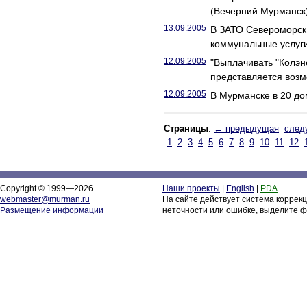
(Вечерний Мурманск
13.09.2005
В ЗАТО Североморск
коммунальные услуг
12.09.2005
"Выплачивать "Колэн
представляется воз
12.09.2005
В Мурманске в 20 до
Страницы
:
← предыдущая
след
1
2
3
4
5
6
7
8
9
10
11
12
Copyright © 1999—2026
Наши проекты
|
English
|
PDA
webmaster@murman.ru
На сайте действует система коррек
Размещение информации
неточности или ошибке, выделите ф