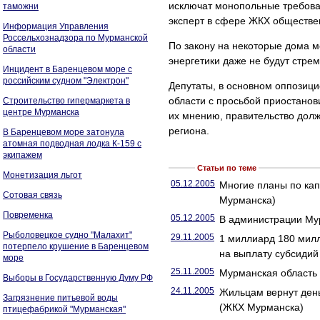
исключат монопольные требова
таможни
эксперт в сфере ЖКХ обществе
Информация Управления
Россельхознадзора по Мурманской
По закону на некоторые дома м
области
энергетики даже не будут стрем
Инцидент в Баренцевом море с
российским судном "Электрон"
Депутаты, в основном оппозици
области с просьбой приостанови
Строительство гипермаркета в
центре Мурманска
их мнению, правительство долж
региона.
В Баренцевом море затонула
атомная подводная лодка К-159 с
экипажем
Статьи по теме
Монетизация льгот
05.12.2005
Многие планы по ка
Сотовая связь
Мурманска)
Повременка
05.12.2005
В администрации Мур
Рыболовецкое судно "Малахит"
29.11.2005
1 миллиард 180 милл
потерпело крушение в Баренцевом
на выплату субсидий
море
25.11.2005
Мурманская область
Выборы в Государственную Думу РФ
24.11.2005
Жильцам вернут день
Загрязнение питьевой воды
(ЖКХ Мурманска)
птицефабрикой "Мурманская"