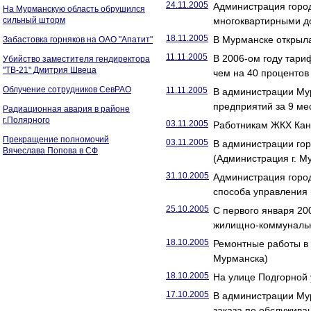
24.11.2005
Администрация горо
На Мурманскую область обрушился
сильный шторм
многоквартирными д
18.11.2005
В Мурманске открыл
Забастовка горняков на ОАО "Апатит"
11.11.2005
В 2006-ом году тари
Убийство заместителя гендиректора
"ТВ-21" Дмитрия Швеца
чем на 40 проценто
Облучение сотрудников СевРАО
11.11.2005
В администрации Му
предприятий за 9 ме
Радиационная авария в районе
г.Полярного
03.11.2005
Работникам ЖКХ Кан
Прекращение полномочий
03.11.2005
В администрации гор
Вячеслава Попова в СФ
(Администрация г. М
31.10.2005
Администрация горо
способа управления
25.10.2005
С первого января 20
жилищно-коммунальн
18.10.2005
Ремонтные работы в 
Мурманска)
18.10.2005
На улице Подгорной
17.10.2005
В администрации Му
заказа по обслужива