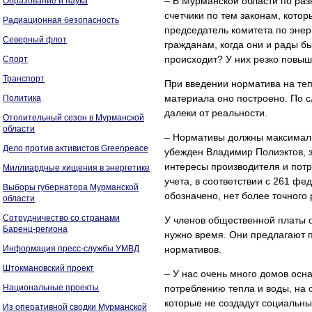
– В Мурманской области по раз
Образование и наука
счетчики по тем законам, котор
Радиационная безопасность
председатель комитета по энер
Северный флот
гражданам, когда они и рады бы 
происходит? У них резко повыш
Спорт
Транспорт
При введении норматива на тепл
материала оно построено. По с
Политика
далеки от реальности.
Отопительный сезон в Мурманской
области
– Нормативы должны максимальн
Дело против активистов Greenpeace
убежден Владимир Полиэктов, з
интересы производителя и потр
Миллиардные хищения в энергетике
учета, в соответствии с 261 ф
Выборы губернатора Мурманской
обозначено, нет более точного 
области
Сотрудничество со странами
У членов общественной платы о
Баренц-региона
нужно время. Они предлагают п
Информация пресс-службы УМВД
нормативов.
Штокмановский проект
– У нас очень много домов осн
Национальные проекты
потреблению тепла и воды, на 
которые не создадут социальны
Из оперативной сводки Мурманской