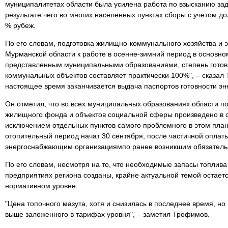
муниципалитетах области была усилена работа по взысканию зад
результате чего во многих населенных пунктах сборы с учетом д
% рубеж.
По его словам, подготовка жилищно-коммунального хозяйства и
Мурманской области к работе в осенне-зимний период в основно
представленным муниципальными образованиями, степень гото
коммунальных объектов составляет практически 100%", – сказал 
настоящее время заканчивается выдача паспортов готовности 
Он отметил, что во всех муниципальных образованиях области п
жилищного фонда и объектов социальной сферы произведено в ср
исключением отдельных пунктов самого проблемного в этом план
отопительный период начат 30 сентября, после частичной оплат
энергоснабжающим организациямпо ранее возникшим обязатель
По его словам, несмотря на то, что необходимые запасы топли
предприятиях региона созданы, крайне актуальной темой остает
нормативном уровне.
"Цена топочного мазута, хотя и снизилась в последнее время, но
выше заложенного в тарифах уровня", – заметил Трофимов.