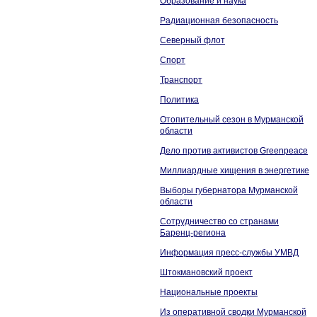
Образование и наука
Радиационная безопасность
Северный флот
Спорт
Транспорт
Политика
Отопительный сезон в Мурманской
области
Дело против активистов Greenpeace
Миллиардные хищения в энергетике
Выборы губернатора Мурманской
области
Сотрудничество со странами
Баренц-региона
Информация пресс-службы УМВД
Штокмановский проект
Национальные проекты
Из оперативной сводки Мурманской