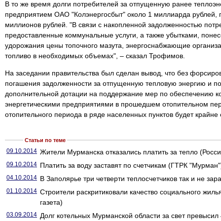
В то же время долги потребителей за отпущенную ранее теплоэ
предприятием ОАО "Колэнергосбыт" около 1 миллиарда рублей,
миллионов рублей. "В связи с накопленной задолженностью потр
предоставленные коммунальные услуги, а также убытками, понес
удорожания цены топочного мазута, энергоснабжающие организац
топливо в необходимых объемах", – сказал Трофимов.
На заседании правительства был сделан вывод, что без форсир
погашения задолженности за отпущенную тепловую энергию и п
дополнительной дотации на поддержание мер по обеспечению к
энергетическими предприятиями в прошедшем отопительном пе
отопительного периода в ряде населенных пунктов будет крайне
Статьи по теме
09.10.2014
Жители Мурманска отказались платить за тепло (Росси
09.10.2014
Платить за воду заставят по счетчикам (ГТРК "Мурман"
04.10.2014
В Заполярье три четверти теплосчетчиков так и не зар
01.10.2014
Строители раскритиковали качество социального жиль
газета)
03.09.2014
Долг котельных Мурманской области за свет превысил