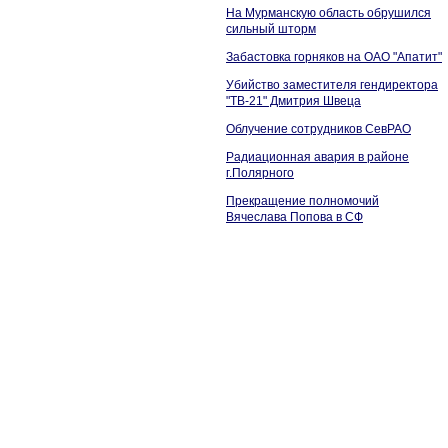
На Мурманскую область обрушился
сильный шторм
Забастовка горняков на ОАО "Апатит"
Убийство заместителя гендиректора
"ТВ-21" Дмитрия Швеца
Облучение сотрудников СевРАО
Радиационная авария в районе
г.Полярного
Прекращение полномочий
Вячеслава Попова в СФ