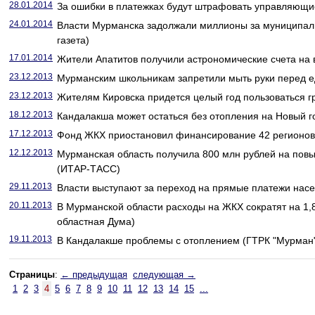
28.01.2014
За ошибки в платежках будут штрафовать управляющие
24.01.2014
Власти Мурманска задолжали миллионы за муниципал
газета)
17.01.2014
Жители Апатитов получили астрономические счета на 
23.12.2013
Мурманским школьникам запретили мыть руки перед е
23.12.2013
Жителям Кировска придется целый год пользоваться гр
18.12.2013
Кандалакша может остаться без отопления на Новый го
17.12.2013
Фонд ЖКХ приостановил финансирование 42 регионов
12.12.2013
Мурманская область получила 800 млн рублей на по
(ИТАР-ТАСС)
29.11.2013
Власти выступают за переход на прямые платежи нас
20.11.2013
В Мурманской области расходы на ЖКХ сократят на 1,
областная Дума)
19.11.2013
В Кандалакше проблемы с отоплением (ГТРК "Мурман
Страницы
:
← предыдущая
следующая →
1
2
3
4
5
6
7
8
9
10
11
12
13
14
15
...