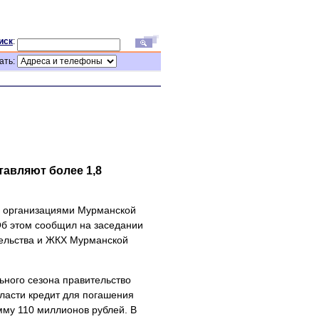
иск
:
ать:
тавляют более 1,8
и организациями Мурманской
Об этом сообщил на заседании
тельства и ЖКХ Мурманской
ьного сезона правительство
асти кредит для погашения
му 110 миллионов рублей. В