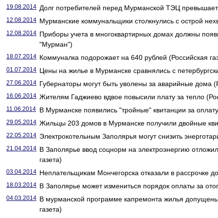
19.08.2014
Долг потребителей перед Мурманской ТЭЦ превышает 
12.08.2014
Мурманские коммунальщики столкнулись с острой нехва
12.08.2014
Приборы учета в многоквартирных домах должны появи
"Мурман")
18.07.2014
Коммуналка подорожает на 640 рублей (Российская га
01.07.2014
Цены на жилье в Мурманске сравнялись с петербургски
27.06.2014
Губернаторы могут быть уволены за аварийные дома (Р
16.06.2014
Жителям Гаджиево вдвое повысили плату за тепло (Рос
11.06.2014
В Мурманске появились "тройные" квитанции за оплату
29.05.2014
Жильцы 203 домов в Мурманске получили двойные квит
22.05.2014
Электрокотельным Заполярья могут снизить энерготар
21.04.2014
В Заполярье ввод соцнорм на электроэнергию отложил
газета)
03.04.2014
Неплательщикам Мончегорска отказали в рассрочке дол
18.03.2014
В Заполярье может измениться порядок оплаты за отоп
04.03.2014
В мурманской программе капремонта жилья допущены
газета)