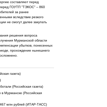
нергию составляют перед
 перед ГОУТП "ТЭКОС" – 860
ебителей за ранее
енными вследствие резкого
ии не смогут далее закупать
ования решения вопроса
олучения Мурманской области
омпенсации убытков, понесенных
риоде, прохождение нынешнего
 осложнено.
йская газета)
)
аботали (Российская газета)
я в Мурманске (Российская
 467 млн рублей (ИТАР-ТАСС)