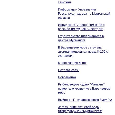
таможни
Информация Управления
Россельхознадзора по Мурманской
области
Инцидент в Баренцевом море с
российским судном "Электрон"
Строительство гипермаркета в
центре Мурманска
В Баренцевом море затонула
атомная подводная лодка К-159 с
экипажем
Монетизация льгот
Сотовая связь
Повременка
Рыболовецкое судно "Малахит"
потерпело крушение в Баренцевом
море
Выборы в Государственную Думу РФ
Загрязнение питьевой воды
птицефабрикой "Мурманская"