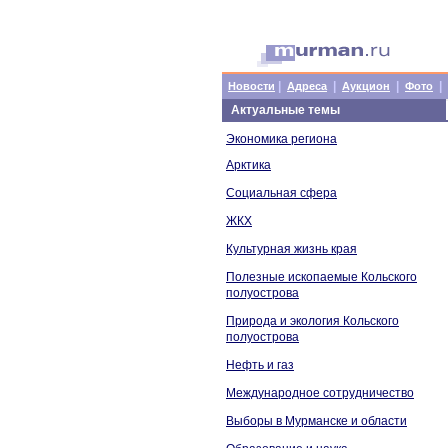
|
|
|
|
Новости
Адреса
Аукцион
Фото
Актуальные темы
Экономика региона
Арктика
Социальная сфера
ЖКХ
Культурная жизнь края
Полезные ископаемые Кольского
полуострова
Природа и экология Кольского
полуострова
Нефть и газ
Международное сотрудничество
Выборы в Мурманске и области