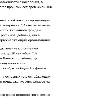
олженности с населения, в
олгов прошлых лет превысили 100-
 энергоснабжающих организаций
м завершена. "Согласно отчетам,
вности жилищного фонда и
Трофимов, добавив, что в
энергоснабжающим организациям.
одключение к отоплению
ок до 26 сентября. "За
е Кольского района, где
ы задолженности
ствам", – сообщил Трофимов.
ва на основных теплоснабжающих
ся поддержание этих запасов на
 все равно остается значительно