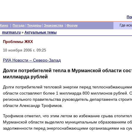
По
|
|
|
|
Где иск
Кино
Погода
Тендеры
Знакомства
Форум
murman.ru
»
Актуальные темы
Проблемы ЖКХ
10 ноября 2006 г. 09:25
РИА Новости – Северо-Запад
Долги потребителей тепла в Мурманской области сос
миллиарда рублей
Долги потребителей тепловой энергии перед теплоснабжающим
области составляют более 1 миллиарда 800 миллионов рублей. 
регионального правительства руководитель департамента строи
области Александр Трофимов.
Трофимов отметил, что этим летом во избежание срыва отопител
Мурманской области выделило муниципальным образованиям обл
задолженности перед энергоснабжающими организациями на сум