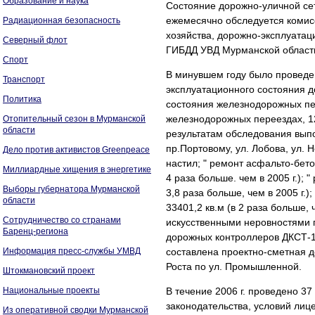
Образование и наука
Состояние дорожно-уличной се
ежемесячно обследуется комисс
Радиационная безопасность
хозяйства, дорожно-эксплуатац
Северный флот
ГИБДД УВД Мурманской област
Спорт
В минувшем году было проведе
Транспорт
эксплуатационного состояния д
Политика
состояния железнодорожных пе
железнодорожных переездах, 1
Отопительный сезон в Мурманской
области
результатам обследования вып
пр.Портовому, ул. Лобова, ул. 
Дело против активистов Greenpeace
настил; " ремонт асфальто-бет
Миллиардные хищения в энергетике
4 раза больше. чем в 2005 г.);
Выборы губернатора Мурманской
3,8 раза больше, чем в 2005 г.
области
33401,2 кв.м (в 2 раза больше,
Сотрудничество со странами
искусственными неровностями п
Баренц-региона
дорожных контроллеров ДКСТ-1
Информация пресс-службы УМВД
составлена проектно-сметная д
Роста по ул. Промышленной.
Штокмановский проект
Национальные проекты
В течение 2006 г. проведено 3
законодательства, условий лиц
Из оперативной сводки Мурманской