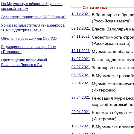
На Мурманскую область обрушился
Статьи по теме
сильный шторм
13.12.2021
В Заполярье в броше
Забастовка горняков на ОАО "Апатит"
(Российская газета)
Убийство заместителя гендиректора
02.12.2021
Власти Заполярья на
"ТВ-21" Дмитрия Швеца
24.11.2021
Себестоимость строи
Облучение сотрудников СевРАО
(Российская газета)
Радиационная авария в районе
13.11.2021
Мурманская область
г.Полярного
14.07.2021
Какая поддержка нуж
Прекращение полномочий
Вячеслава Попова в СФ
02.07.2021
Заполярье откажется 
06.05.2021
В Мурманске разрабо
28.04.2021
Мурманск планируют 
(Интерфакс)
27.04.2021
Реновация Мурманск
морской торговый по
20.04.2021
Ведомства будут еже
(Интерфакс)
18.03.2021
В Мурманске проведу