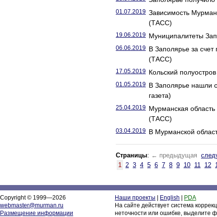
01.07.2019
Зависимость Мурманс
(ТАСС)
19.06.2019
Муниципалитеты Запо
06.06.2019
В Заполярье за счет
(ТАСС)
17.05.2019
Кольский полуостров 
01.05.2019
В Заполярье нашли с
газета)
25.04.2019
Мурманская область 
(ТАСС)
03.04.2019
В Мурманской област
Страницы
:
← предыдущая
след
1
2
3
4
5
6
7
8
9
10
11
12
Copyright © 1999—2026
Наши проекты
|
English
|
PDA
webmaster@murman.ru
На сайте действует система коррек
Размещение информации
неточности или ошибке, выделите ф