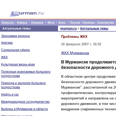
|
|
|
|
|
|
|
Новости
Адреса
Аукцион
Фото
Кино
Погода
Тендеры
Знакомства
Актуальные темы
murman.ru
»
Актуальные темы
Экономика региона
Проблемы ЖКХ
Арктика
16 февраля 2007 г. 16:52
Социальная сфера
ЖКХ Мурманска
ЖКХ
В Мурманске продолжает
Культурная жизнь края
безопасности дорожного
Полезные ископаемые Кольского
полуострова
В областном центре продолжае
безопасности дорожного движе
Природа и экология Кольского
Мурманске", рассчитанной на 2
полуострова
профилактических, контролиру
Нефть и газ
мероприятий и направлена на 
Международное сотрудничество
дорожного движения, в том чис
внедрение современных технич
Выборы в Мурманске и области