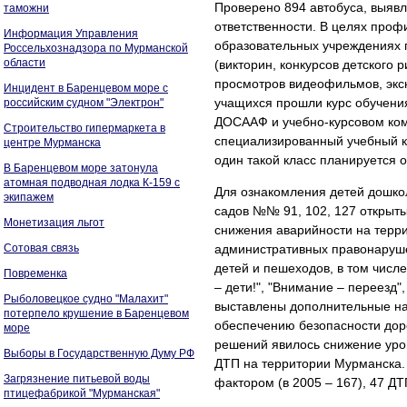
Проверено 894 автобуса, выяв
таможни
ответственности. В целях проф
Информация Управления
образовательных учреждениях 
Россельхознадзора по Мурманской
области
(викторин, конкурсов детского 
просмотров видеофильмов, экск
Инцидент в Баренцевом море с
учащихся прошли курс обучени
российским судном "Электрон"
ДОСААФ и учебно-курсовом ком
Строительство гипермаркета в
специализированный учебный к
центре Мурманска
один такой класс планируется о
В Баренцевом море затонула
атомная подводная лодка К-159 с
Для ознакомления детей дошкол
экипажем
садов №№ 91, 102, 127 открыт
Монетизация льгот
снижения аварийности на терр
Сотовая связь
административных правонаруше
детей и пешеходов, в том чис
Повременка
– дети!", "Внимание – переезд"
Рыболовецкое судно "Малахит"
выставлены дополнительные на
потерпело крушение в Баренцевом
обеспечению безопасности дор
море
решений явилось снижение уров
Выборы в Государственную Думу РФ
ДТП на территории Мурманска.
Загрязнение питьевой воды
фактором (в 2005 – 167), 47 ДТП
птицефабрикой "Мурманская"