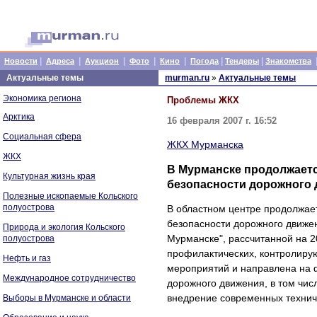
|
|
|
|
|
|
|
Новости
Адреса
Аукцион
Фото
Кино
Погода
Тендеры
Знакомства
Актуальные темы
murman.ru
»
Актуальные темы
Экономика региона
Проблемы ЖКХ
Арктика
16 февраля 2007 г. 16:52
Социальная сфера
ЖКХ Мурманска
ЖКХ
В Мурманске продолжает
Культурная жизнь края
безопасности дорожного
Полезные ископаемые Кольского
полуострова
В областном центре продолжае
безопасности дорожного движе
Природа и экология Кольского
Мурманске", рассчитанной на 2
полуострова
профилактических, контролиру
Нефть и газ
мероприятий и направлена на 
Международное сотрудничество
дорожного движения, в том чис
внедрение современных технич
Выборы в Мурманске и области