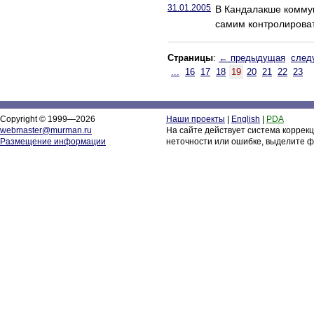
31.01.2005
В Кандалакше комму
самим контролироват
Страницы
:
← предыдущая
след
...
16
17
18
19
20
21
22
23
Copyright © 1999—2026
Наши проекты
|
English
|
PDA
webmaster@murman.ru
На сайте действует система коррек
Размещение информации
неточности или ошибке, выделите ф