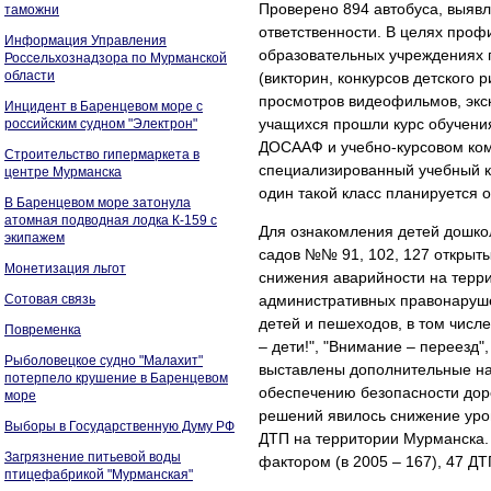
Проверено 894 автобуса, выяв
таможни
ответственности. В целях проф
Информация Управления
образовательных учреждениях 
Россельхознадзора по Мурманской
области
(викторин, конкурсов детского 
просмотров видеофильмов, экск
Инцидент в Баренцевом море с
учащихся прошли курс обучени
российским судном "Электрон"
ДОСААФ и учебно-курсовом ком
Строительство гипермаркета в
специализированный учебный к
центре Мурманска
один такой класс планируется о
В Баренцевом море затонула
атомная подводная лодка К-159 с
Для ознакомления детей дошкол
экипажем
садов №№ 91, 102, 127 открыт
Монетизация льгот
снижения аварийности на терр
Сотовая связь
административных правонаруше
детей и пешеходов, в том чис
Повременка
– дети!", "Внимание – переезд"
Рыболовецкое судно "Малахит"
выставлены дополнительные на
потерпело крушение в Баренцевом
обеспечению безопасности дор
море
решений явилось снижение уров
Выборы в Государственную Думу РФ
ДТП на территории Мурманска.
Загрязнение питьевой воды
фактором (в 2005 – 167), 47 ДТП
птицефабрикой "Мурманская"