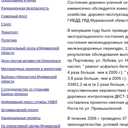
Образование и наука
Состояние дорожно-уличной се
ежемесячно обследуется комисс
Радиационная безопасность
хозяйства, дорожно-эксплуатац
Северный флот
ГИБДД УВД Мурманской област
Спорт
В минувшем году было проведе
Транспорт
эксплуатационного состояния д
Политика
состояния железнодорожных пе
железнодорожных переездах, 1
Отопительный сезон в Мурманской
области
результатам обследования вып
пр.Портовому, ул. Лобова, ул. 
Дело против активистов Greenpeace
настил; " ремонт асфальто-бет
Миллиардные хищения в энергетике
4 раза больше. чем в 2005 г.);
Выборы губернатора Мурманской
3,8 раза больше, чем в 2005 г.
области
33401,2 кв.м (в 2 раза больше,
Сотрудничество со странами
искусственными неровностями п
Баренц-региона
дорожных контроллеров ДКСТ-1
Информация пресс-службы УМВД
составлена проектно-сметная д
Роста по ул. Промышленной.
Штокмановский проект
Национальные проекты
В течение 2006 г. проведено 3
законодательства, условий лиц
Из оперативной сводки Мурманской