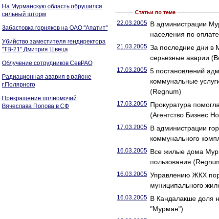
На Мурманскую область обрушился
Статьи по теме
сильный шторм
22.03.2005
В администрации Му
Забастовка горняков на ОАО "Апатит"
населения по оплате
Убийство заместителя гендиректора
21.03.2005
За последние дни в
"ТВ-21" Дмитрия Швеца
серьезные аварии (
Облучение сотрудников СевРАО
17.03.2005
5 постановлений ад
Радиационная авария в районе
коммунальные услуг
г.Полярного
(Regnum)
Прекращение полномочий
17.03.2005
Прокуратура помогла
Вячеслава Попова в СФ
(Агентство Бизнес Но
17.03.2005
В администрации го
коммунального компл
16.03.2005
Все жилые дома Мур
пользования (Regnu
16.03.2005
Управлению ЖКХ пор
муниципального жил
16.03.2005
В Кандалакше доля н
"Мурман")