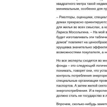
квадратного метра такой недвиж
минимальным, особенно для пр
– Риелторы, оценщики, специал
домах прекрасно ориентируются 
для жилья во всех смыслах, а к
Лариса Мосолыгина. – На мой в
будет изготавливать эти таблич
домов" повлияет на ценообразо
хрущевка значительно эффекти
возможностями покупателя, а н
Но все эксперты сходятся во м
фонда – это следующий логичн
понимать, говорят они, что уст
контроль потребления энергорес
специальные организации пров
паспортов. А затем жилой сект
энергопотребления. И в персп
должно стать не государство в
Впрочем, сколько-нибудь заметн