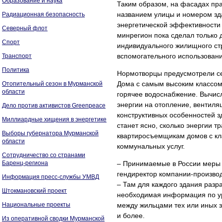
Образование и наука
Таким образом, на фасадах пра
названием улицы и номером зда
Радиационная безопасность
энергетической эффективности 
Северный флот
минрегион пока сделал только 
Спорт
индивидуального жилищного стр
вспомогательного использовани
Транспорт
Политика
Нормотворцы предусмотрели семь
Дома с самым высоким классом
Отопительный сезон в Мурманской
области
горячее водоснабжение. Вычисл
энергии на отопление, вентиля
Дело против активистов Greenpeace
конструктивных особенностей зд
Миллиардные хищения в энергетике
станет ясно, сколько энергии т
Выборы губернатора Мурманской
квартиросъемщикам домов с кл
области
коммунальных услуг.
Сотрудничество со странами
Баренц-региона
– Принимаемые в России меры 
гендиректор компании-произво
Информация пресс-службы УМВД
– Там для каждого здания разр
Штокмановский проект
необходимая информация по ур
Национальные проекты
между жильцами тех или иных з
и более.
Из оперативной сводки Мурманской