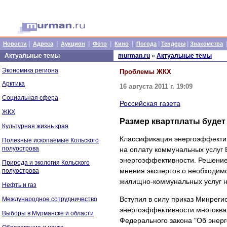
|
|
|
|
|
|
|
Новости
Адреса
Аукцион
Фото
Кино
Погода
Тендеры
Знакомства
Актуальные темы
murman.ru
»
Актуальные темы
Экономика региона
Проблемы ЖКХ
Арктика
16 августа 2011 г. 19:09
Социальная сфера
Российская газета
ЖКХ
Размер квартплаты будет
Культурная жизнь края
Классификация энергоэффектив
Полезные ископаемые Кольского
полуострова
на оплату коммунальных услуг 
энергоэффективности. Решение 
Природа и экология Кольского
мнения экспертов о необходимо
полуострова
жилищно-коммунальных услуг н
Нефть и газ
Вступил в силу приказ Минрег
Международное сотрудничество
энергоэффективности многоквар
Выборы в Мурманске и области
Федерального закона "Об энер