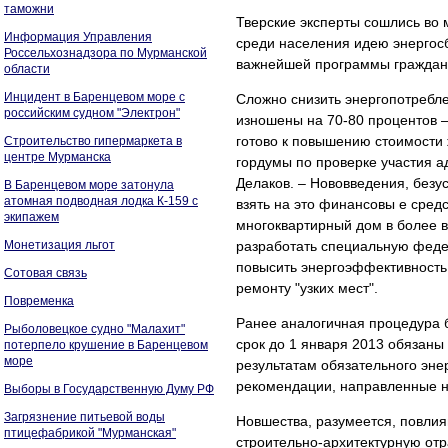
таможни
Тверские эксперты сошлись во 
Информация Управления
среди населения идею энергос
Россельхознадзора по Мурманской
важнейшей программы граждан
области
Инцидент в Баренцевом море с
Сложно снизить энергопотребле
российским судном "Электрон"
изношены на 70-80 процентов –
готово к повышению стоимости 
Строительство гипермаркета в
центре Мурманска
гордумы по проверке участия 
Делаков. – Нововведения, безус
В Баренцевом море затонула
атомная подводная лодка К-159 с
взять на это финансовы е средс
экипажем
многоквартирный дом в более в
Монетизация льгот
разработать специальную феде
повысить энергоэффективность 
Сотовая связь
ремонту "узких мест".
Повременка
Ранее аналогичная процедура 
Рыболовецкое судно "Малахит"
срок до 1 января 2013 обязаны
потерпело крушение в Баренцевом
море
результатам обязательного эне
рекомендации, направленные н
Выборы в Государственную Думу РФ
Загрязнение питьевой воды
Новшества, разумеется, повлия
птицефабрикой "Мурманская"
строительно-архитектурную отр