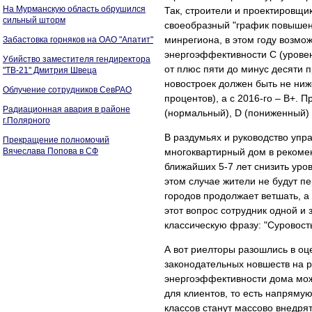
На Мурманскую область обрушился
Так, строители и проектировщи
сильный шторм
своеобразный "график повышен
минрегиона, в этом году возмо
Забастовка горняков на ОАО "Апатит"
энергоэффективности С (уровен
Убийство заместителя гендиректора
от плюс пяти до минус десяти 
"ТВ-21" Дмитрия Швеца
новостроек должен быть не ниж
Облучение сотрудников СевРАО
процентов), а с 2016-го – В+.
Радиационная авария в районе
(нормальный), D (пониженный) 
г.Полярного
В раздумьях и руководство упр
Прекращение полномочий
Вячеслава Попова в СФ
многоквартирный дом в рекоме
ближайших 5-7 лет снизить уров
этом случае жители не будут пе
городов продолжает ветшать, а
этот вопрос сотрудник одной и
классическую фразу: "Суровост
А вот риелторы разошлись в оц
законодательных новшеств на р
энергоэффективности дома мож
для клиентов, то есть напряму
классов станут массово внедря