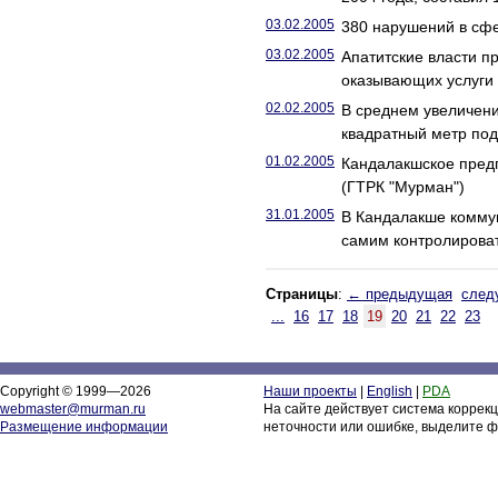
03.02.2005
380 нарушений в сфе
03.02.2005
Апатитские власти п
оказывающих услуги
02.02.2005
В среднем увеличени
квадратный метр под
01.02.2005
Кандалакшское предп
(ГТРК "Мурман")
31.01.2005
В Кандалакше комму
самим контролироват
Страницы
:
← предыдущая
след
...
16
17
18
19
20
21
22
23
Copyright © 1999—2026
Наши проекты
|
English
|
PDA
webmaster@murman.ru
На сайте действует система коррек
Размещение информации
неточности или ошибке, выделите ф