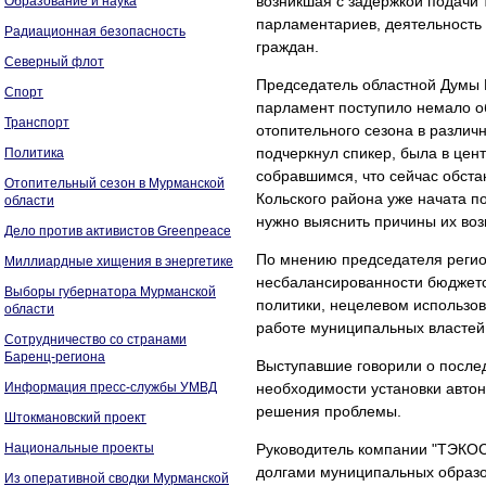
возникшая с задержкой подачи 
Образование и наука
парламентариев, деятельность 
Радиационная безопасность
граждан.
Северный флот
Председатель областной Думы Е
Спорт
парламент поступило немало о
Транспорт
отопительного сезона в различ
подчеркнул спикер, была в це
Политика
собравшимся, что сейчас обста
Отопительный сезон в Мурманской
Кольского района уже начата п
области
нужно выяснить причины их воз
Дело против активистов Greenpeace
По мнению председателя регион
Миллиардные хищения в энергетике
несбалансированности бюджето
Выборы губернатора Мурманской
политики, нецелевом использов
области
работе муниципальных властей
Сотрудничество со странами
Баренц-региона
Выступавшие говорили о послед
Информация пресс-службы УМВД
необходимости установки автон
решения проблемы.
Штокмановский проект
Национальные проекты
Руководитель компании "ТЭКОС
долгами муниципальных образо
Из оперативной сводки Мурманской