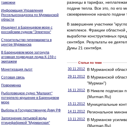
разницы в тарифах, неплатежам
таможни
подаче тепла. Все это, по его 
Информация Управления
своевременное начало подачи 
Россельхознадзора по Мурманской
области
В завершение участники "кругло
Инцидент в Баренцевом море с
комплексе. Фракции областной
российским судном "Электрон"
выработки конструктивных пре
Строительство гипермаркета в
сентября. Результаты ее деяте
центре Мурманска
Думы 21 сентября.
В Баренцевом море затонула
атомная подводная лодка К-159 с
экипажем
Статьи по теме
30.11.2012
В Мурманской област
Монетизация льгот
29.11.2012
В Мурманской област
Сотовая связь
"Мурман")
Повременка
16.11.2012
В Никеле подписан п
Рыболовецкое судно "Малахит"
(Murman.Ru)
потерпело крушение в Баренцевом
море
15.11.2012
Муниципальные конт
Выборы в Государственную Думу РФ
14.11.2012
Региональное минэне
Загрязнение питьевой воды
13.11.2012
В Мурманске усилив
птицефабрикой "Мурманская"
(Murman.Ru)