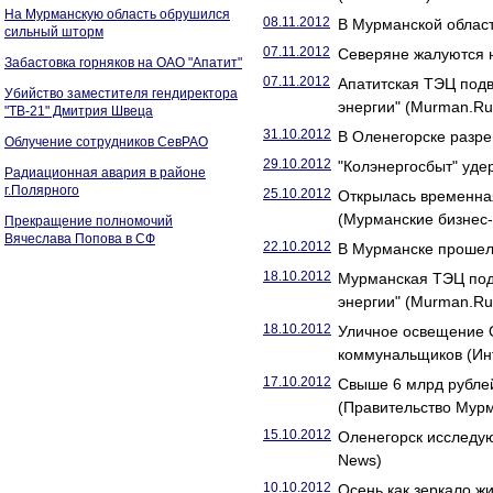
На Мурманскую область обрушился
08.11.2012
В Мурманской облас
сильный шторм
07.11.2012
Северяне жалуются н
Забастовка горняков на ОАО "Апатит"
07.11.2012
Апатитская ТЭЦ подв
Убийство заместителя гендиректора
энергии" (Murman.Ru
"ТВ-21" Дмитрия Швеца
31.10.2012
В Оленегорске разр
Облучение сотрудников СевРАО
29.10.2012
"Колэнергосбыт" уде
Радиационная авария в районе
г.Полярного
25.10.2012
Открылась временна
(Мурманские бизнес-
Прекращение полномочий
Вячеслава Попова в СФ
22.10.2012
В Мурманске прошел
18.10.2012
Мурманская ТЭЦ подв
энергии" (Murman.Ru
18.10.2012
Уличное освещение О
коммунальщиков (Ин
17.10.2012
Свыше 6 млрд рубле
(Правительство Мурм
15.10.2012
Оленегорск исследую
News)
10.10.2012
Осень как зеркало 