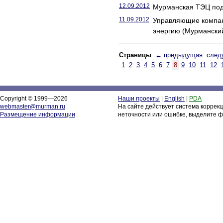
12.09.2012
Мурманская ТЭЦ под
11.09.2012
Управляющие компан
энергию (Мурманский
Страницы
:
← предыдущая
след
1
2
3
4
5
6
7
8
9
10
11
12
Copyright © 1999—2026
Наши проекты
|
English
|
PDA
webmaster@murman.ru
На сайте действует система коррек
Размещение информации
неточности или ошибке, выделите ф