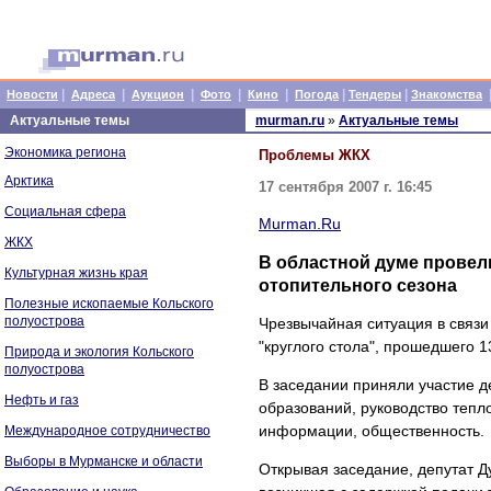
|
|
|
|
|
|
|
Новости
Адреса
Аукцион
Фото
Кино
Погода
Тендеры
Знакомства
Актуальные темы
murman.ru
»
Актуальные темы
Экономика региона
Проблемы ЖКХ
Арктика
17 сентября 2007 г. 16:45
Социальная сфера
Murman.Ru
ЖКХ
В областной думе провел
Культурная жизнь края
отопительного сезона
Полезные ископаемые Кольского
полуострова
Чрезвычайная ситуация в связи
"круглого стола", прошедшего 
Природа и экология Кольского
полуострова
В заседании приняли участие 
Нефть и газ
образований, руководство тепл
информации, общественность.
Международное сотрудничество
Выборы в Мурманске и области
Открывая заседание, депутат Д