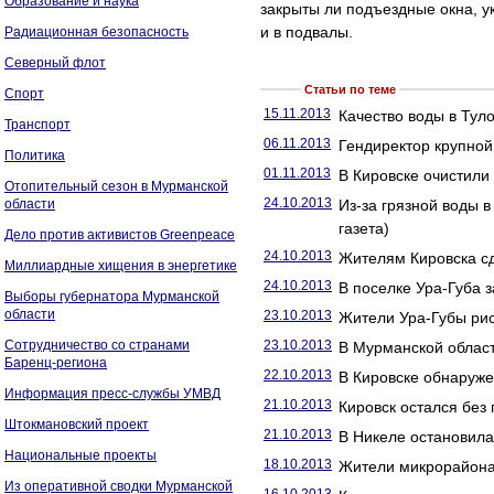
Образование и наука
закрыты ли подъездные окна, 
и в подвалы.
Радиационная безопасность
Северный флот
Статьи по теме
Спорт
15.11.2013
Качество воды в Тул
Транспорт
06.11.2013
Гендиректор крупной
Политика
01.11.2013
В Кировске очистили 
Отопительный сезон в Мурманской
24.10.2013
области
Из-за грязной воды 
газета)
Дело против активистов Greenpeace
24.10.2013
Жителям Кировска сд
Миллиардные хищения в энергетике
24.10.2013
В поселке Ура-Губа 
Выборы губернатора Мурманской
области
23.10.2013
Жители Ура-Губы рис
Сотрудничество со странами
23.10.2013
В Мурманской област
Баренц-региона
22.10.2013
В Кировске обнаруже
Информация пресс-службы УМВД
21.10.2013
Кировск остался без
Штокмановский проект
21.10.2013
В Никеле остановила
Национальные проекты
18.10.2013
Жители микрорайона 
Из оперативной сводки Мурманской