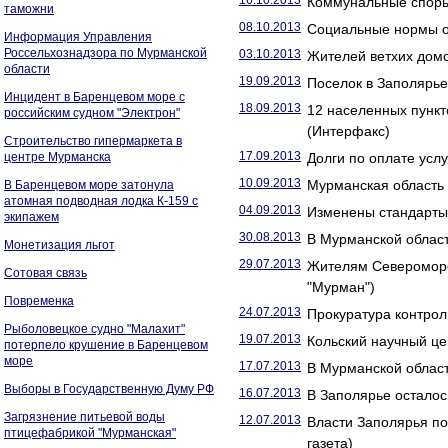
16.10.2013
Коммунальные споры
таможни
08.10.2013
Социальные нормы оп
Информация Управления
Россельхознадзора по Мурманской
03.10.2013
Жителей ветхих домо
области
19.09.2013
Поселок в Заполярье
Инцидент в Баренцевом море с
18.09.2013
12 населенных пункт
российским судном "Электрон"
(Интерфакс)
Строительство гипермаркета в
17.09.2013
центре Мурманска
Долги по оплате усл
10.09.2013
Мурманская область 
В Баренцевом море затонула
атомная подводная лодка К-159 с
04.09.2013
Изменены стандарты
экипажем
30.08.2013
В Мурманской области
Монетизация льгот
29.07.2013
Жителям Североморс
Сотовая связь
"Мурман")
Повременка
24.07.2013
Прокуратура контрол
Рыболовецкое судно "Малахит"
19.07.2013
Кольский научный це
потерпело крушение в Баренцевом
море
17.07.2013
В Мурманской област
Выборы в Государственную Думу РФ
16.07.2013
В Заполярье осталось
Загрязнение питьевой воды
12.07.2013
Власти Заполярья по
птицефабрикой "Мурманская"
газета)