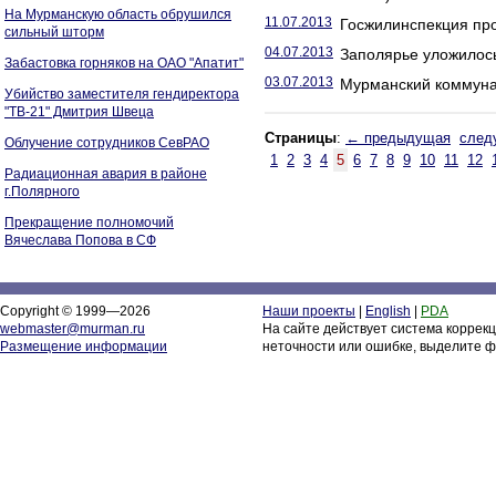
На Мурманскую область обрушился
11.07.2013
Госжилинспекция пр
сильный шторм
04.07.2013
Заполярье уложилось
Забастовка горняков на ОАО "Апатит"
03.07.2013
Мурманский коммунал
Убийство заместителя гендиректора
"ТВ-21" Дмитрия Швеца
Страницы
:
← предыдущая
след
Облучение сотрудников СевРАО
1
2
3
4
5
6
7
8
9
10
11
12
Радиационная авария в районе
г.Полярного
Прекращение полномочий
Вячеслава Попова в СФ
Copyright © 1999—2026
Наши проекты
|
English
|
PDA
webmaster@murman.ru
На сайте действует система коррек
Размещение информации
неточности или ошибке, выделите ф