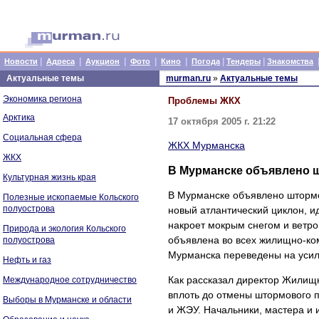
|
|
|
|
|
|
|
Новости
Адреса
Аукцион
Фото
Кино
Погода
Тендеры
Знакомства
Актуальные темы
murman.ru
»
Актуальные темы
Экономика региона
Проблемы ЖКХ
Арктика
17 октября 2005 г. 21:22
Социальная сфера
ЖКХ Мурманска
ЖКХ
В Мурманске объявлено 
Культурная жизнь края
В Мурманске объявлено штормо
Полезные ископаемые Кольского
полуострова
новый атлантический циклон, и
накроет мокрым снегом и ветро
Природа и экология Кольского
объявлена во всех жилищно-ко
полуострова
Мурманска переведены на усил
Нефть и газ
Как рассказал директор Жилищ
Международное сотрудничество
вплоть до отмены штормового 
Выборы в Мурманске и области
и ЖЭУ. Начальники, мастера и