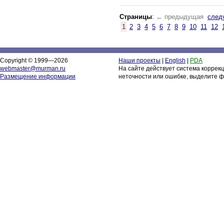
Страницы
:
← предыдущая
след
1
2
3
4
5
6
7
8
9
10
11
12
Copyright © 1999—2026
Наши проекты
|
English
|
PDA
webmaster@murman.ru
На сайте действует система коррек
Размещение информации
неточности или ошибке, выделите ф