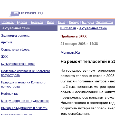
|
|
|
|
|
|
|
Новости
Адреса
Аукцион
Фото
Кино
Погода
Тендеры
Знакомства
Актуальные темы
murman.ru
»
Актуальные темы
Экономика региона
Проблемы ЖКХ
Арктика
21 января 2008 г. 14:38
Социальная сфера
Murman.Ru
ЖКХ
На ремонт теплосетей в 2
Культурная жизнь края
На государственном теплоэнер
Полезные ископаемые Кольского
полуострова
ремонта тепловых сетей в 2008
8,7 тысяч погонных метров изн
Природа и экология Кольского
на 2 тыс. погонных метров пре
полуострова
объемы ассигнований на капита
Нефть и газ
предполагалось направить окол
Международное сотрудничество
Наметившаяся в последние год
сократить потери тепловой энер
Выборы в Мурманске и области
теплоснабжения.