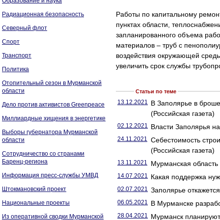
Образование и наука
Работы по капитальному ремонт
Радиационная безопасность
пунктах области, теплоснабжен
Северный флот
запланированного объема рабо
Спорт
материалов – труб с пенополи
воздействия окружающей среды,
Транспорт
увеличить срок службы трубопр
Политика
Отопительный сезон в Мурманской
области
Статьи по теме
13.12.2021
В Заполярье в броше
Дело против активистов Greenpeace
(Российская газета)
Миллиардные хищения в энергетике
02.12.2021
Власти Заполярья на
Выборы губернатора Мурманской
24.11.2021
Себестоимость строи
области
(Российская газета)
Сотрудничество со странами
Баренц-региона
13.11.2021
Мурманская область
Информация пресс-службы УМВД
14.07.2021
Какая поддержка нуж
Штокмановский проект
02.07.2021
Заполярье откажется 
06.05.2021
Национальные проекты
В Мурманске разрабо
28.04.2021
Мурманск планируют 
Из оперативной сводки Мурманской