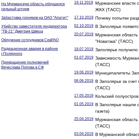
19.11.2019
Мурманские власти 
На Мурманскую область обрушился
сильный шторм
ЖКХ (ТАСС)
17.10.2019
Забастовка горняков на ОАО "Апатит"
Почему попытки разд
02.10.2019
В Заполярье появитс
Убийство заместителя гендиректора
"ТВ-21" Дмитрия Швеца
20.07.2019
Мурманская область 
Облучение сотрудников СевРАО
"Новатэка" (ТАСС)
Радиационная авария в районе
18.07.2019
Заполярье получило 
г.Полярного
01.07.2019
Зависимость Мурманс
Прекращение полномочий
(ТАСС)
Вячеслава Попова в СФ
19.06.2019
Муниципалитеты Запо
06.06.2019
В Заполярье за счет
(ТАСС)
17.05.2019
Кольский полуостров 
01.05.2019
В Заполярье нашли с
газета)
25.04.2019
Мурманская область 
(ТАСС)
03.04.2019
В Мурманской област