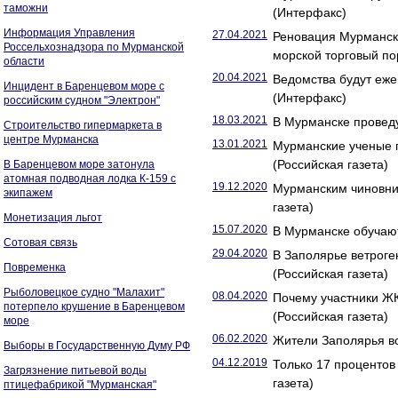
таможни
(Интерфакс)
Информация Управления
27.04.2021
Реновация Мурманск
Россельхознадзора по Мурманской
морской торговый по
области
20.04.2021
Ведомства будут еже
Инцидент в Баренцевом море с
(Интерфакс)
российским судном "Электрон"
18.03.2021
В Мурманске проведу
Строительство гипермаркета в
центре Мурманска
13.01.2021
Мурманские ученые п
(Российская газета)
В Баренцевом море затонула
атомная подводная лодка К-159 с
19.12.2020
Мурманским чиновни
экипажем
газета)
Монетизация льгот
15.07.2020
В Мурманске обучают
Сотовая связь
29.04.2020
В Заполярье ветрог
Повременка
(Российская газета)
Рыболовецкое судно "Малахит"
08.04.2020
Почему участники Ж
потерпело крушение в Баренцевом
(Российская газета)
море
06.02.2020
Жители Заполярья во
Выборы в Государственную Думу РФ
04.12.2019
Только 17 проценто
Загрязнение питьевой воды
газета)
птицефабрикой "Мурманская"