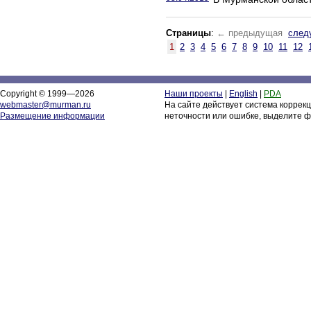
Страницы
:
← предыдущая
след
1
2
3
4
5
6
7
8
9
10
11
12
Copyright © 1999—2026
Наши проекты
|
English
|
PDA
webmaster@murman.ru
На сайте действует система коррек
Размещение информации
неточности или ошибке, выделите ф