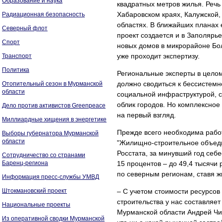
Образование и наука
квадратных метров жилья. Речь
Хабаровском краях, Калужской,
Радиационная безопасность
областях. В ближайших планах 
Северный флот
проект создается и в Заполярь
Спорт
новых домов в микрорайоне Бо
уже проходит экспертизу.
Транспорт
Политика
Региональные эксперты в целом
должно сводиться к бессистемн
Отопительный сезон в Мурманской
области
социальной инфраструктурой, 
облик городов. Но комплексное 
Дело против активистов Greenpeace
на первый взгляд.
Миллиардные хищения в энергетике
Прежде всего необходима рабо
Выборы губернатора Мурманской
области
"Жилищно-строительное объед
Росстата, за минувший год себ
Сотрудничество со странами
Баренц-региона
15 процентов – до 49,4 тысячи
по северным регионам, ставя ж
Информация пресс-службы УМВД
Штокмановский проект
– С учетом стоимости ресурсов
строительства у нас составляет
Национальные проекты
Мурманской области Андрей Чиб
Из оперативной сводки Мурманской