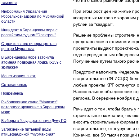
что ни о какой рыночной застро
таможни
При этом рост цен на жилье п
Информация Управления
Россельхознадзора по Мурманской
квадратных метров с хорошим 
области
рублей за "квадрат".
Инцидент в Баренцевом море с
Решение проблемы строители н
российским судном "Электрон"
представление о стоимости стр
Строительство гипермаркета в
проектанты выдают проектно-с
центре Мурманска
года с усредненным общеросси
В Баренцевом море затонула
Полученные путем такого расч
атомная подводная лодка К-159 с
экипажем
Предстоит наполнить Федерал
Монетизация льгот
в строительстве (ФГИСЦС) бол
Сотовая связь
любые проекты КРТ останутся о
Национальное объединение стр
Повременка
региона. В середине ноября к
Рыболовецкое судно "Малахит"
потерпело крушение в Баренцевом
Речь идет о том, чтобы брать 
море
строительные компании, являющ
Выборы в Государственную Думу РФ
вносить строительные фирмы в 
в строительстве, от шурупов и 
Загрязнение питьевой воды
птицефабрикой "Мурманская"
Конечно, все 50 тысяч позиций