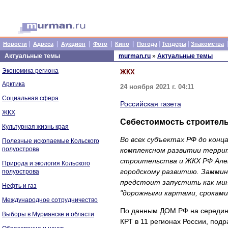
|
|
|
|
|
|
|
Новости
Адреса
Аукцион
Фото
Кино
Погода
Тендеры
Знакомства
Актуальные темы
murman.ru
»
Актуальные темы
Экономика региона
ЖКХ
Арктика
24 ноября 2021 г. 04:11
Социальная сфера
Российская газета
ЖКХ
Себестоимость строитель
Культурная жизнь края
Во всех субъектах РФ до конц
Полезные ископаемые Кольского
полуострова
комплексном развитии террит
строительства и ЖКХ РФ Алек
Природа и экология Кольского
городскому развитию. Заммини
полуострова
предстоит запустить как мин
Нефть и газ
"дорожными картами, сроками
Международное сотрудничество
По данным ДОМ.РФ на середину
Выборы в Мурманске и области
КРТ в 11 регионах России, под