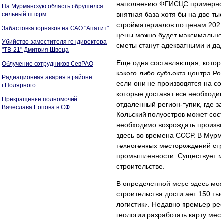
наполнению ФГИСЦС примерно с
На Мурманскую область обрушился
внятная база хотя бы на две 
сильный шторм
стройматериалов по ценам 202
Забастовка горняков на ОАО "Апатит"
цены можно будет максимально
Убийство заместителя гендиректора
сметы станут адекватными и да
"ТВ-21" Дмитрия Швеца
Еще одна составляющая, котору
Облучение сотрудников СевРАО
какого-либо субъекта центра Р
Радиационная авария в районе
если они не производятся на с
г.Полярного
которые доставят все необходи
Прекращение полномочий
отдаленный регион-тупик, где 
Вячеслава Попова в СФ
Кольский полуостров может сост
необходимо возрождать произв
здесь во времена СССР. В Мурм
техногенных месторождений ст
промышленности. Существует м
строительстве.
В определенной мере здесь мож
строительства достигает 150 т
логистики. Недавно премьер р
геологии разработать карту ме