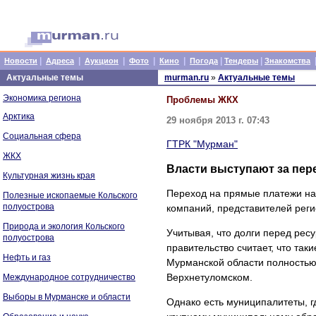
|
|
|
|
|
|
|
Новости
Адреса
Аукцион
Фото
Кино
Погода
Тендеры
Знакомства
Актуальные темы
murman.ru
»
Актуальные темы
Экономика региона
Проблемы ЖКХ
Арктика
29 ноября 2013 г. 07:43
Социальная сфера
ГТРК "Мурман"
ЖКХ
Власти выступают за пер
Культурная жизнь края
Переход на прямые платежи нас
Полезные ископаемые Кольского
полуострова
компаний, представителей реги
Природа и экология Кольского
Учитывая, что долги перед рес
полуострова
правительство считает, что та
Нефть и газ
Мурманской области полностью 
Верхнетуломском.
Международное сотрудничество
Выборы в Мурманске и области
Однако есть муниципалитеты, г