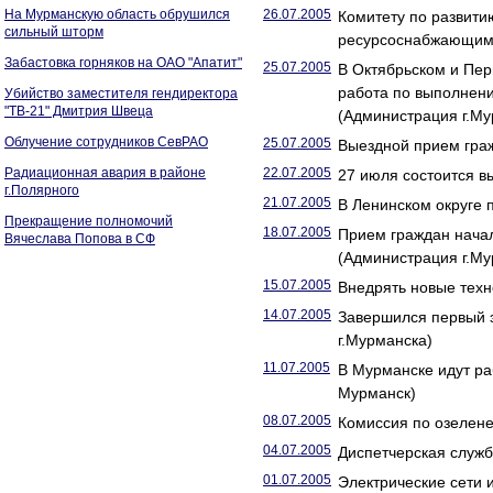
На Мурманскую область обрушился
26.07.2005
Комитету по развити
сильный шторм
ресурсоснабжающими
Забастовка горняков на ОАО "Апатит"
25.07.2005
В Октябрьском и Пе
работа по выполнени
Убийство заместителя гендиректора
"ТВ-21" Дмитрия Швеца
(Администрация г.Му
Облучение сотрудников СевРАО
25.07.2005
Выездной прием гра
Радиационная авария в районе
22.07.2005
27 июля состоится в
г.Полярного
21.07.2005
В Ленинском округе
Прекращение полномочий
18.07.2005
Прием граждан начал
Вячеслава Попова в СФ
(Администрация г.Му
15.07.2005
Внедрять новые техн
14.07.2005
Завершился первый 
г.Мурманска)
11.07.2005
В Мурманске идут ра
Мурманск)
08.07.2005
Комиссия по озелен
04.07.2005
Диспетчерская служб
01.07.2005
Электрические сети 