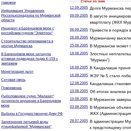
Статьи по теме
таможни
12.09.2005
Долги Мурманска пер
Информация Управления
Россельхознадзора по Мурманской
09.09.2005
В августе инициирова
области
квартплату (ЖКХ Му
Инцидент в Баренцевом море с
06.09.2005
Привести в порядок 
российским судном "Электрон"
26.08.2005
Мурманчанку выселил
Строительство гипермаркета в
25.08.2005
В Мурманске может п
центре Мурманска
18.08.2005
Злостных неплатель
В Баренцевом море затонула
атомная подводная лодка К-159 с
"Мурман")
экипажем
16.08.2005
В Кандалакше приня
Монетизация льгот
16.08.2005
ЖЭУ № 5 стало побе
Сотовая связь
12.08.2005
Кандалакша становит
Повременка
10.08.2005
Об итогах анализа р
Рыболовецкое судно "Малахит"
10.08.2005
В Мурманске заверш
потерпело крушение в Баренцевом
море
03.08.2005
В Мурманске объявле
ЖКХ (Администрация 
Выборы в Государственную Думу РФ
28.07.2005
В администрации Мур
Загрязнение питьевой воды
птицефабрикой "Мурманская"
к предстоящему отоп