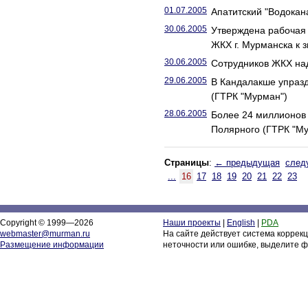
01.07.2005
Апатитский "Водокан
30.06.2005
Утверждена рабочая 
ЖКХ г. Мурманска к 
30.06.2005
Сотрудников ЖКХ над
29.06.2005
В Кандалакше упраз
(ГТРК "Мурман")
28.06.2005
Более 24 миллионов 
Полярного (ГТРК "М
Страницы
:
← предыдущая
след
...
16
17
18
19
20
21
22
23
Copyright © 1999—2026
Наши проекты
|
English
|
PDA
webmaster@murman.ru
На сайте действует система коррек
Размещение информации
неточности или ошибке, выделите ф