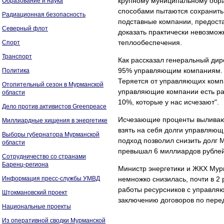
крупному муниципальному обр
Образование и наука
способами пытаются сохранить
Радиационная безопасность
подставные компании, предост
Северный флот
доказать практически невозмож
теплообеспечения.
Спорт
Транспорт
Как рассказал генеральный ди
95% управляющим компаниям. З
Политика
Теряется от управляющих компа
Отопительный сезон в Мурманской
управляющие компании есть ра
области
10%, которые у нас исчезают".
Дело против активистов Greenpeace
Исчезающие проценты выливают
Миллиардные хищения в энергетике
взять на себя долги управляющ
Выборы губернатора Мурманской
подход позволил снизить долг 
области
превышал 6 миллиардов рублей
Сотрудничество со странами
Баренц-региона
Министр энергетики и ЖКХ Мурм
Информация пресс-службы УМВД
немножко снизилась, почти в 2
работы ресурсников с управля
Штокмановский проект
заключению договоров по перед
Национальные проекты
Из оперативной сводки Мурманской