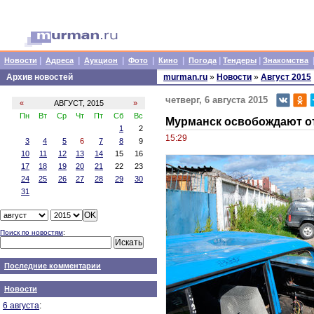
|
|
|
|
|
|
|
Новости
Адреса
Аукцион
Фото
Кино
Погода
Тендеры
Знакомства
Архив новостей
murman.ru
»
Новости
»
Август 2015
четверг, 6 августа 2015
«
АВГУСТ, 2015
»
Пн
Вт
Ср
Чт
Пт
Сб
Вс
Мурманск освобождают о
1
2
15:29
3
4
5
6
7
8
9
10
11
12
13
14
15
16
17
18
19
20
21
22
23
24
25
26
27
28
29
30
31
Поиск по новостям
:
Последние комментарии
Новости
6 августа
: