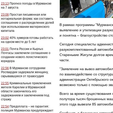
23:13
Прогноз погоды в Мурманске
на 7 августа
23:08
Простая письменная или
нотариальная форма: как составить
соглашение о распределении долей
В рамках программы "Мурманск 
при использовании материнского
выявлению и утилизации разук
капитала
и понятна – благоустройство с
23:02
40% зумеров готовы работать
на одном месте до 5 лет
Сегодня специалисты админист
23:01
Почта России и Кыргыз
разукомплектованный автомобил
Почтасы заключили соглашение о
Старенькие Жигули долгое врем
создании нового логистического
части.
коридора
22:56
В Мурманске сотрудники
"Заявление на вывоз автомобил
Росгвардии задержали женщину,
по взаимодействию со структу
скрывавшуюся от правосудия
администрации Октябрьского ок
22:55
Криминальные приключения
возможно только с помощью эва
жителя Карелии в Мурманской
области закончилось его
Всего за время существования
задержанием и заключением под
полутора тысяч брошенных маши
стражу
этого года вывезли 85 автомоби
22:54
Предоплата – не гарантия:
полиция Мурманска предупреждает