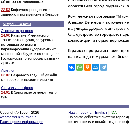
Сообщить о бесхозном автомоб
об интернет-мошенниках
образования город Мурманск, г
22:53
Кофемана-рецедивиста
задержали полицейские в Ковдоре
Комплексная программа "Мурман
Алексея Веллера и включает не
Актуальные темы
на улицах, дворах, магистраля
Экономика региона
благоустройство городских парк
24.06
Развитие Мурманского
транспортного узла, ресурсный
композиций, и нормотворческая
потенциал региона и
перевооружение судоремонтных
В рамках программы также про
мощностей обсудили на заседании
начала года в Мурманске было 
Госкомиссии по вопросам развития
Арктики
Арктика
02.02
Разработан единый дизайн-
код городов и поселков Арктики
Социальная сфера
24.01
В Заполярье откроют театр
еды
Copyright © 1999—2026
Наши проекты
|
English
|
PDA
webmaster@murman.ru
На сайте действует система коррек
Размещение информации
неточности или ошибке, выделите ф