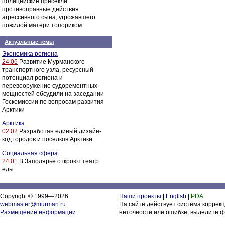
полицейские пресекли
противоправные действия
агрессивного сына, угрожавшего
пожилой матери топориком
Актуальные темы
Экономика региона
24.06
Развитие Мурманского
транспортного узла, ресурсный
потенциал региона и
перевооружение судоремонтных
мощностей обсудили на заседании
Госкомиссии по вопросам развития
Арктики
Арктика
02.02
Разработан единый дизайн-
код городов и поселков Арктики
Социальная сфера
24.01
В Заполярье откроют театр
еды
Copyright © 1999—2026
Наши проекты
|
English
|
PDA
webmaster@murman.ru
На сайте действует система коррек
Размещение информации
неточности или ошибке, выделите ф