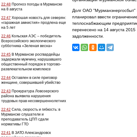
22:48
Прогноз погоды в Мурманске
на 8 августа
Долг ОАО "Мурманэнергосбыт" к
планировал ввести ограничени
22:47
Хорошая новость для северян:
«гаражная амнистия» продлена еще
теплоснабжающим предприятием
на 5 лет
перенесено на 14 августа 201
задолженности.
22:46
Кольская АЭС – победитель
Всероссийского экологического
субботника «Зеленая весна»
22:45
В Мурманске росгвардейцы
задержали мужчину, нарушавшего
общественный порядок в торгово-
развлекательном комплексе
22:44
Оставлен в силе приговор
женщине, совершившей убийство
22:43
Прокуратура Ловозерского
района выявила нарушения
трудовых прав несовершеннолетних
22:42
Сила, скорость и гибкость: в
Мурманске слушатели и
преподаватель ЦПП сдали
нормативы ГТО
22:41
В ЗАТО Александровск