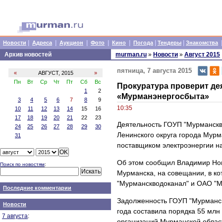
|
|
|
|
|
|
|
Новости
Адреса
Аукцион
Фото
Кино
Погода
Тендеры
Знакомства
Архив новостей
murman.ru
»
Новости
»
Август 2015
пятница, 7 августа 2015
«
АВГУСТ, 2015
»
Пн
Вт
Ср
Чт
Пт
Сб
Вс
Прокуратура проверит де
1
2
«Мурманэнергосбыта»
3
4
5
6
7
8
9
10:35
10
11
12
13
14
15
16
17
18
19
20
21
22
23
Деятельность ГОУП "Мурманскв
24
25
26
27
28
29
30
Ленинского округа города Мур
31
поставщиком электроэнергии н
Об этом сообщил Владимир Нов
Поиск по новостям
:
Мурманска, на совещании, в к
"Мурманскводоканал" и ОАО "М
Последние комментарии
Задолженность ГОУП "Мурманскв
Новости
года составила порядка 55 млн
7 августа
:
организаций Мурманской облас