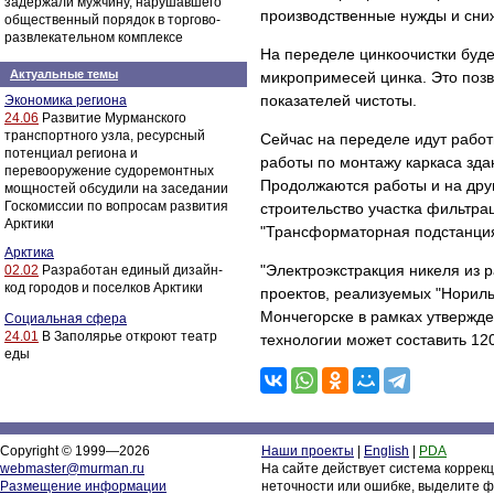
задержали мужчину, нарушавшего
производственные нужды и сни
общественный порядок в торгово-
развлекательном комплексе
На переделе цинкоочистки буде
Актуальные темы
микропримесей цинка. Это позв
показателей чистоты.
Экономика региона
24.06
Развитие Мурманского
транспортного узла, ресурсный
Сейчас на переделе идут работ
потенциал региона и
работы по монтажу каркаса зда
перевооружение судоремонтных
Продолжаются работы и на друг
мощностей обсудили на заседании
Госкомиссии по вопросам развития
строительство участка фильтрац
Арктики
"Трансформаторная подстанция"
Арктика
"Электроэкстракция никеля из 
02.02
Разработан единый дизайн-
код городов и поселков Арктики
проектов, реализуемых "Норил
Мончегорске в рамках утвержде
Социальная сфера
24.01
В Заполярье откроют театр
технологии может составить 120
еды
Copyright © 1999—2026
Наши проекты
|
English
|
PDA
webmaster@murman.ru
На сайте действует система коррек
Размещение информации
неточности или ошибке, выделите ф