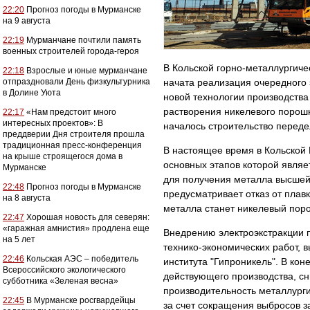
22:20
Прогноз погоды в Мурманске
на 9 августа
22:19
Мурманчане почтили память
военных строителей города-героя
В Кольской горно-металлургиче
22:18
Взрослые и юные мурманчане
отпраздновали День физкультурника
начата реализация очередного 
в Долине Уюта
новой технологии производства
растворения никелевого порошк
22:17
«Нам предстоит много
интересных проектов»: В
началось строительство переде
преддверии Дня строителя прошла
традиционная пресс-конференция
В настоящее время в Кольской
на крыше строящегося дома в
основных этапов которой являе
Мурманске
для получения металла высшей 
22:48
Прогноз погоды в Мурманске
предусматривает отказ от плав
на 8 августа
металла станет никелевый поро
22:47
Хорошая новость для северян:
«гаражная амнистия» продлена еще
Внедрению электроэкстракции 
на 5 лет
технико-экономических работ,
22:46
Кольская АЭС – победитель
института "Гипроникель". В кон
Всероссийского экологического
действующего производства, сн
субботника «Зеленая весна»
производительность металлургич
22:45
В Мурманске росгвардейцы
за счет сокращения выбросов з