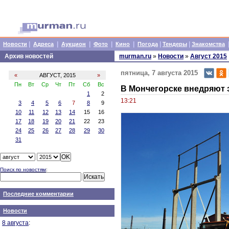
|
|
|
|
|
|
|
Новости
Адреса
Аукцион
Фото
Кино
Погода
Тендеры
Знакомства
Архив новостей
murman.ru
»
Новости
»
Август 2015
пятница, 7 августа 2015
«
АВГУСТ, 2015
»
Пн
Вт
Ср
Чт
Пт
Сб
Вс
В Мончегорске внедряют 
1
2
13:21
3
4
5
6
7
8
9
10
11
12
13
14
15
16
17
18
19
20
21
22
23
24
25
26
27
28
29
30
31
Поиск по новостям
:
Последние комментарии
Новости
8 августа
: