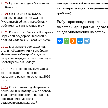
что причиной гибели атлантиче
23:22
Прогноз погоды в Мурманске
на 6 августа
характеризующаяся поражением
грибами).
23:21
Свыше 724 тыс. рублей
направило Отделение СФР по
Рыбу, зараженную сапролегниоз
Мурманской области на субсидии
работодателям в текущем году
по ветеринарии рекомендовал 
ее для уничтожения на ветери
23:20
Космос стал ближе: в Полярных
Зорях при поддержке Кольской АЭС
прошёл молодёжный слёт «КОСМо»
23:19
Мурманские росгвардейцы
стали победителями и призёрами
Чемпионатов Северо-Западного
округа Росгвардии по спортивному и
боевому самбо в Вологде
23:18
74% опрошенных мурманчан
хотят составить план своего
карьерного развития до конца 2026
года
23:17
От Островного до Мурманска:
региональные полицейские провели
«Зарядку со стражем порядка» для
воспитанников детских
оздоровительных лагерей