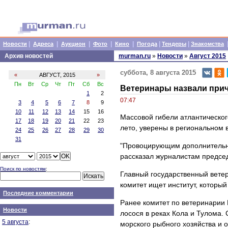
|
|
|
|
|
|
|
Новости
Адреса
Аукцион
Фото
Кино
Погода
Тендеры
Знакомства
Архив новостей
murman.ru
»
Новости
»
Август 2015
суббота, 8 августа 2015
«
АВГУСТ, 2015
»
Пн
Вт
Ср
Чт
Пт
Сб
Вс
Ветеринары назвали прич
1
2
07:47
3
4
5
6
7
8
9
10
11
12
13
14
15
16
Массовой гибели атлантическог
17
18
19
20
21
22
23
лето, уверены в региональном 
24
25
26
27
28
29
30
31
"Провоцирующим дополнительны
рассказал журналистам председ
Поиск по новостям
:
Главный государственный вете
комитет ищет институт, которы
Последние комментарии
Ранее комитет по ветеринарии 
Новости
лосося в реках Кола и Тулома.
5 августа
:
морского рыбного хозяйства и