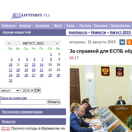
|
|
|
|
|
|
|
Новости
Адреса
Аукцион
Фото
Кино
Погода
Тендеры
Знакомства
Архив новостей
murman.ru
»
Новости
»
Август 2015
вторник, 11 августа 2015
«
АВГУСТ, 2015
»
Пн
Вт
Ср
Чт
Пт
Сб
Вс
За справкой для ЕСПБ обр
1
2
05:17
3
4
5
6
7
8
9
10
11
12
13
14
15
16
17
18
19
20
21
22
23
24
25
26
27
28
29
30
31
Поиск по новостям
:
Последние комментарии
Новости
22:11
Прогноз погоды в Мурманске на