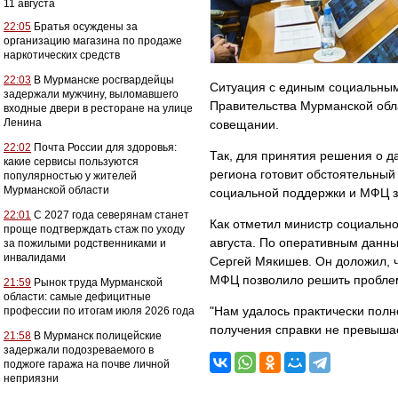
11 августа
22:05
Братья осуждены за
организацию магазина по продаже
наркотических средств
22:03
В Мурманске росгвардейцы
Ситуация с единым социальным
задержали мужчину, выломавшего
Правительства Мурманской обл
входные двери в ресторане на улице
Ленина
совещании.
22:02
Почта России для здоровья:
Так, для принятия решения о 
какие сервисы пользуются
региона готовит обстоятельный
популярностью у жителей
Мурманской области
социальной поддержки и МФЦ з
22:01
С 2027 года северянам станет
Как отметил министр социально
проще подтверждать стаж по уходу
августа. По оперативным данны
за пожилыми родственниками и
инвалидами
Сергей Мякишев. Он доложил, 
МФЦ позволило решить проблем
21:59
Рынок труда Мурманской
области: самые дефицитные
"Нам удалось практически полн
профессии по итогам июля 2026 года
получения справки не превышае
21:58
В Мурманск полицейские
задержали подозреваемого в
поджоге гаража на почве личной
неприязни