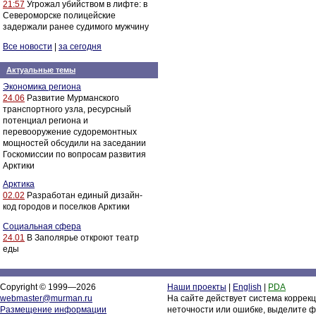
21:57
Угрожал убийством в лифте: в
Североморске полицейские
задержали ранее судимого мужчину
Все новости
|
за сегодня
Актуальные темы
Экономика региона
24.06
Развитие Мурманского
транспортного узла, ресурсный
потенциал региона и
перевооружение судоремонтных
мощностей обсудили на заседании
Госкомиссии по вопросам развития
Арктики
Арктика
02.02
Разработан единый дизайн-
код городов и поселков Арктики
Социальная сфера
24.01
В Заполярье откроют театр
еды
Copyright © 1999—2026
Наши проекты
|
English
|
PDA
webmaster@murman.ru
На сайте действует система коррек
Размещение информации
неточности или ошибке, выделите ф